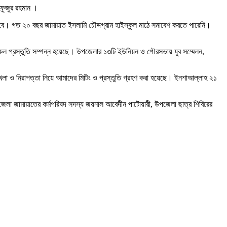
হফুজুর রহমান ।
বে। গত ২০ বছর জামায়াত ইসলামি চৌদ্দগ্রাম হাইস্কুল মাঠে সমাবেশ করতে পারেনি।
সকল প্রস্তুতি সম্পন্ন হয়েছে। উপজেলার ১৩টি ইউনিয়ন ও পৌরসভায় যুব সম্মেলন,
ঙ্খলা ও নিরাপত্তা নিয়ে আমাদের মিটিং ও প্রস্তুতি গ্রহণ করা হয়েছে। ইনশাআল্লাহ ২১
পজেলা জামায়াতের কর্মপরিষদ সদস্য জয়নাল আবেদীন পাটোয়ারী, উপজেলা ছাত্র শিবিরের