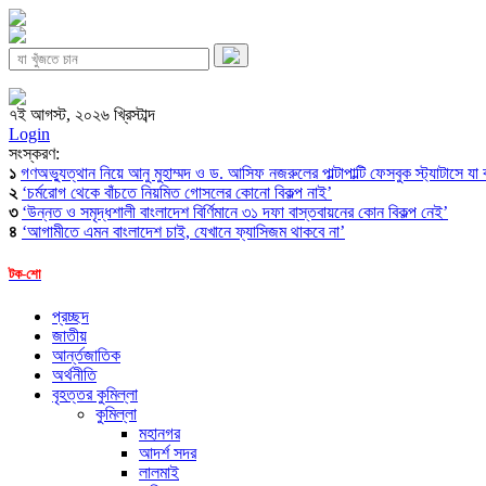
৭ই আগস্ট, ২০২৬ খ্রিস্টাব্দ
Login
সংস্করণ:
১
গণঅভ্যুত্থান নিয়ে আনু মুহাম্মদ ও ড. আসিফ নজরুলের পাল্টাপাল্টি ফেসবুক স্ট্যাটাসে যা
২
‘চর্মরোগ থেকে বাঁচতে নিয়মিত গোসলের কোনো বিকল্প নাই’
৩
‘উন্নত ও সমৃদ্ধশালী বাংলাদেশ বির্ণিমানে ৩১ দফা বাস্তবায়নের কোন বিকল্প নেই’
৪
‘আগামীতে এমন বাংলাদেশ চাই, যেখানে ফ্যাসিজম থাকবে না’
টক-শো
প্রচ্ছদ
জাতীয়
আর্ন্তজাতিক
অর্থনীতি
বৃহত্তর কুমিল্লা
কুমিল্লা
মহানগর
আদর্শ সদর
লালমাই