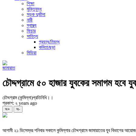
শিক্ষা
মুক্তিযুদ্ধ
সড়ক দুর্ঘটনা
নারী
স্বাস্থ্য
ফিচার
সাহিত্য
প্রবন্ধ/নিবন্ধ
কবিতা/ছড়া
মিডিয়া
জামায়াত
চৌদ্দগ্রামে ৫০ হাজার যুবকের সমাগম হবে যুব
চৌদ্দগ্রাম (কুমিল্লা)প্রতিনিধি।।
প্রকাশ: ২ years ago
অ+
অ-
আগামী ২১ ডিসেম্বর শনিবার সকালে কুমিল্লার চৌদ্দগ্রামে জামায়াতের যুব বিভাগের আয়ো