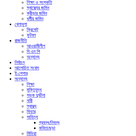
শিক্ষা ও সংস্কৃতি
স্বাস্থ্যের জমিন
ক্রীড়ার জমিন
ধর্মীয় জমিন
খেলাধুলা
ক্রিকেট
ফুটবল
রাজনীতি
আওয়ামীলীগ
বি এন পি
অন্যান্য
নির্বাচন
আলোচিত সংবাদ
ই-পেপার
অন্যান্য
শিক্ষা
মুক্তিযুদ্ধ
সড়ক দুর্ঘটনা
নারী
স্বাস্থ্য
ফিচার
সাহিত্য
প্রবন্ধ/নিবন্ধ
কবিতা/ছড়া
মিডিয়া