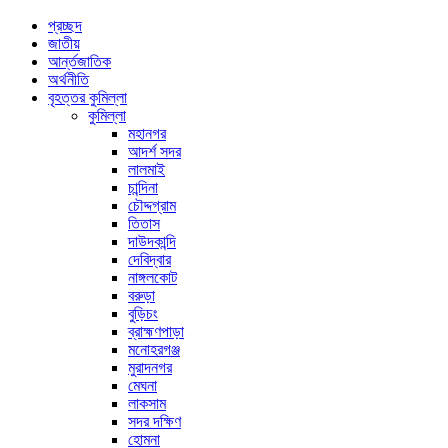
প্রচ্ছদ
জাতীয়
আর্ন্তজাতিক
অর্থনীতি
বৃহত্তর কুমিল্লা
কুমিল্লা
মহানগর
আদর্শ সদর
লালমাই
চান্দিনা
চৌদ্দগ্রাম
তিতাস
দাউদকান্দি
দেবিদ্বার
নাঙ্গলকোট
বরুড়া
বুড়িচং
ব্রাহ্মণপাড়া
মনোহরগঞ্জ
মুরাদনগর
মেঘনা
লাকসাম
সদর দক্ষিণ
হোমনা