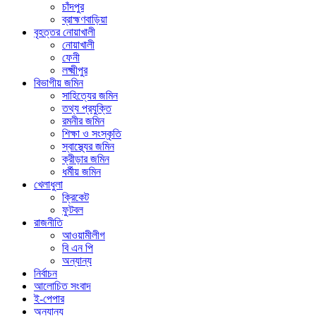
চাঁদপুর
ব্রাহ্মণবাড়িয়া
বৃহত্তর নোয়াখালী
নোয়াখালী
ফেনী
লক্ষ্মীপুর
বিভাগীয় জমিন
সাহিত্যের জমিন
তথ্য প্রযুক্তি
রমনীর জমিন
শিক্ষা ও সংস্কৃতি
স্বাস্থ্যের জমিন
ক্রীড়ার জমিন
ধর্মীয় জমিন
খেলাধুলা
ক্রিকেট
ফুটবল
রাজনীতি
আওয়ামীলীগ
বি এন পি
অন্যান্য
নির্বাচন
আলোচিত সংবাদ
ই-পেপার
অন্যান্য