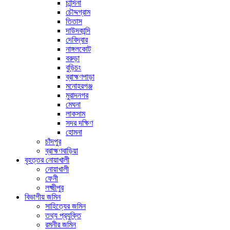
চান্দিনা
চৌদ্দগ্রাম
তিতাস
দাউদকান্দি
দেবিদ্বার
নাঙ্গলকোট
বরুড়া
বুড়িচং
ব্রাহ্মণপাড়া
মনোহরগঞ্জ
মুরাদনগর
মেঘনা
লাকসাম
সদর দক্ষিণ
হোমনা
চাঁদপুর
ব্রাহ্মণবাড়িয়া
বৃহত্তর নোয়াখালী
নোয়াখালী
ফেনী
লক্ষ্মীপুর
বিভাগীয় জমিন
সাহিত্যের জমিন
তথ্য প্রযুক্তি
রমনীর জমিন