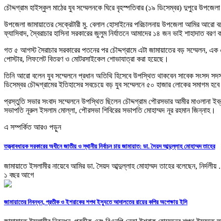
চৌদ্দগ্রাম হাইস্কুল মাঠের যুব সম্মেলনকে ঘিরে বৃহস্পতিবার (১৯ ডিসেম্বর) দুপুরে উপজ
উপজেলা জামায়াতের সেক্রেটারী মু. বেলাল হোসাইনের পরিচালনায় উপজেলা আমির আরো বলে
ফ্যাসিবাদ, স্বৈরাচার হাসিনা সরকারের জুলুম নির্যাতনে আমাদের ১৪ জন ভাই শাহাদাত বরণ
গত ৫ আগস্ট সৈরাচার সরকারের পতনের পর চৌদ্দগ্রামে এটা জামায়াতের বড় সম্মেলন, এক
পোস্টার, লিফলেট বিতরণ ও মোটরসাইকেল শোভাযাত্রা করা হয়েছে।
তিনি আরো বলেন যুব সম্মেলনে প্রধান অতিথি হিসেবে উপস্থিত থাকবেন সাবেক সংসদ সদস্য 
ডিসেম্বর চৌদ্দগ্রামের ইতিহাসের সবচেয়ে বড় যুব সম্মেলনে ৫০ হাজার লোকের সমাগম হব
প্রস্তুতি সভার সংবাদ সম্মেলনে উপস্থিত ছিলেন চৌদ্দগ্রাম পৌরসভার আমীর মাওলানা ইব
সভাপতি নূরুল ইসলাম মোল্লা, পৌরসভা শিবিরের সভাপতি মোহাম্মদ নূর রহমান জিন্নাহ।
এ সম্পর্কিত আরও পড়ুন
তত্ত্বাবধায়ক সরকারের অধীনে জাতীয় ও স্থানীয় নির্বাচন চায় জামায়াত: ডা. সৈয়দ আব্দুল্লাহ মোহাম্মদ তাহের
জামায়াতে ইসলামীর নায়েবে আমির ডা. সৈয়দ আব্দুল্লাহ মোহাম্মদ তাহের বলেছেন, নির্দলীয় .
১ বছর আগে
জামায়াতের নিবন্ধন, প্রতীক ও ইশরাকের শপথ ইস্যুতে আদালতের রায়ের কপির অপেক্ষায় ইসি