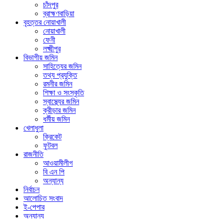
চাঁদপুর
ব্রাহ্মণবাড়িয়া
বৃহত্তর নোয়াখালী
নোয়াখালী
ফেনী
লক্ষ্মীপুর
বিভাগীয় জমিন
সাহিত্যের জমিন
তথ্য প্রযুক্তি
রমনীর জমিন
শিক্ষা ও সংস্কৃতি
স্বাস্থ্যের জমিন
ক্রীড়ার জমিন
ধর্মীয় জমিন
খেলাধুলা
ক্রিকেট
ফুটবল
রাজনীতি
আওয়ামীলীগ
বি এন পি
অন্যান্য
নির্বাচন
আলোচিত সংবাদ
ই-পেপার
অন্যান্য