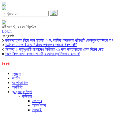
৯ই আগস্ট, ২০২৬ খ্রিস্টাব্দ
Login
সংস্করণ:
১
গণঅভ্যুত্থান নিয়ে আনু মুহাম্মদ ও ড. আসিফ নজরুলের পাল্টাপাল্টি ফেসবুক স্ট্যাটাসে যা
২
‘চর্মরোগ থেকে বাঁচতে নিয়মিত গোসলের কোনো বিকল্প নাই’
৩
‘উন্নত ও সমৃদ্ধশালী বাংলাদেশ বির্ণিমানে ৩১ দফা বাস্তবায়নের কোন বিকল্প নেই’
৪
‘আগামীতে এমন বাংলাদেশ চাই, যেখানে ফ্যাসিজম থাকবে না’
টক-শো
প্রচ্ছদ
জাতীয়
আর্ন্তজাতিক
অর্থনীতি
বৃহত্তর কুমিল্লা
কুমিল্লা
মহানগর
আদর্শ সদর
লালমাই