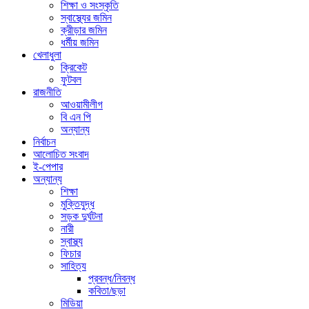
শিক্ষা ও সংস্কৃতি
স্বাস্থ্যের জমিন
ক্রীড়ার জমিন
ধর্মীয় জমিন
খেলাধুলা
ক্রিকেট
ফুটবল
রাজনীতি
আওয়ামীলীগ
বি এন পি
অন্যান্য
নির্বাচন
আলোচিত সংবাদ
ই-পেপার
অন্যান্য
শিক্ষা
মুক্তিযুদ্ধ
সড়ক দুর্ঘটনা
নারী
স্বাস্থ্য
ফিচার
সাহিত্য
প্রবন্ধ/নিবন্ধ
কবিতা/ছড়া
মিডিয়া