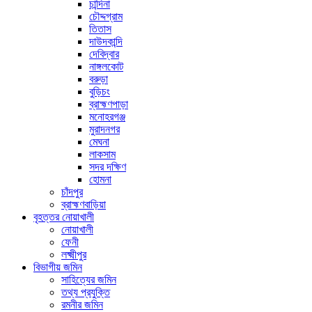
চান্দিনা
চৌদ্দগ্রাম
তিতাস
দাউদকান্দি
দেবিদ্বার
নাঙ্গলকোট
বরুড়া
বুড়িচং
ব্রাহ্মণপাড়া
মনোহরগঞ্জ
মুরাদনগর
মেঘনা
লাকসাম
সদর দক্ষিণ
হোমনা
চাঁদপুর
ব্রাহ্মণবাড়িয়া
বৃহত্তর নোয়াখালী
নোয়াখালী
ফেনী
লক্ষ্মীপুর
বিভাগীয় জমিন
সাহিত্যের জমিন
তথ্য প্রযুক্তি
রমনীর জমিন