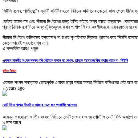
কমিশনার।
সিইসি বলেন, পার্লামেন্টের স্থায়ী কমিটির হাতে নির্বাচন কমিশনের কোনো কাজ গেলে ইসির স্বা
ভোটার হালনাগাদ এবং সীমানা নির্ধারণের জন্য ইসির বাইরে অন্য কারো হস্তক্ষেপ কোনোভা
প্রাতিষ্ঠানিক রূপ দিয়ে অন্তর্ভুক্তিমূলক করার পাশাপাশি সব অংশীজনকে দায়বদ্ধতার মধ্যে
সীমানা নির্ধারণে কমিশনের হস্তক্ষেপ না রাখার সুপারিশকে দ্বিমত প্রকাশ করে সিইসি বলেছেন,
কোনোভাবেই গ্রহণযোগ্য না।
এ সম্পর্কিত আরও পড়ুন
একজন মাননীয় সংসদ সদস্য যদি সেটাকে সম্মান না দেখান, তাহলে আমাদের কিছু করার থাকে না- সিইসি
কুসিক নির্বাচন
একজন সংসদ সদস্যকে জোরপূর্বক এলাকা ছাড়া করার ক্ষমতা নির্বাচন কমিশনের নেই বলে জা
৪ years ago
ভোট দিতে প্রথম দিনেই ৩ হাজার ৮৯৫ জন প্রবাসীর আবেদন
আসন্ন ত্রয়োদশ জাতীয় সংসদ নির্বাচনে ভোট দেওয়ার জন্য পোস্টাল ভোট বিডি অ্যাপে ৩ হ
৯ মাস আগে