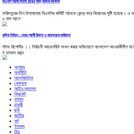
বিএনপি প্রার্থী নিতাই রায়ের গাড়ি আটকে বিক্ষোভ
ফরিদপুরের তিন উপজেলায় বিএনপির কমিটি গঠনকে কেন্দ্র করে বিরোধের সৃষ্টি হয়েছে। এ অ
৯ মাস আগে
কুসিক নির্বাচন : মেয়র প্রার্থী রিফাত ও কায়সারকে জরিমানা
স্টাফ রিপোর্টার ।। নির্বাচনী আচরণবিধি লংঘন করার অভিযোগে বাংলাদেশ আওয়ামীলীগ মন
৪ years ago
অপরাধ
অর্থনীতি
আর্ন্তজাতিক
খেলাধুলা
আইন-আদালত
ক্রিকেট
ফুটবল
চাকুরী
ছবি
জাতীয়
ধর্ম
ইসলাম
হিন্দু