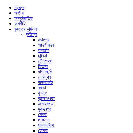
প্রচ্ছদ
জাতীয়
আর্ন্তজাতিক
অর্থনীতি
বৃহত্তর কুমিল্লা
কুমিল্লা
মহানগর
আদর্শ সদর
লালমাই
চান্দিনা
চৌদ্দগ্রাম
তিতাস
দাউদকান্দি
দেবিদ্বার
নাঙ্গলকোট
বরুড়া
বুড়িচং
ব্রাহ্মণপাড়া
মনোহরগঞ্জ
মুরাদনগর
মেঘনা
লাকসাম
সদর দক্ষিণ
হোমনা