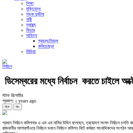
শিক্ষা
মুক্তিযুদ্ধ
সড়ক দুর্ঘটনা
নারী
স্বাস্থ্য
ফিচার
সাহিত্য
প্রবন্ধ/নিবন্ধ
কবিতা/ছড়া
মিডিয়া
নির্বাচন
ডিসেম্বরের মধ্যে নির্বাচন করতে চাইলে অক
স্টাফ রিপোর্টার
প্রকাশ: ২ years ago
অ+
অ-
প্রধান নির্বাচন কমিশনার এ এম এম নাসির উদ্দিন বলেছেন, ত্রয়োদশ সংসদ নির্বাচন চলত
রাজধানীর আগারগাঁওয়ে নির্বাচন ভবনে নির্বাচন কমিশন বিটে কর্মরত সাংবাদিকদের সংগঠন 