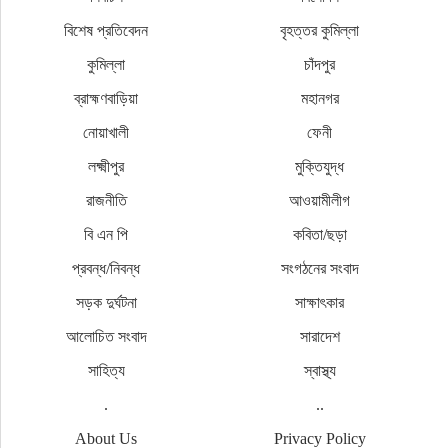
বিশেষ প্রতিবেদন
বৃহত্তর কুমিল্লা
কুমিল্লা
চাঁদপুর
ব্রাহ্মণবাড়িয়া
মহানগর
নোয়াখালী
ফেনী
লক্ষ্মীপুর
মুক্তিযুদ্ধ
রাজনীতি
আওয়ামীলীগ
বি এন পি
কবিতা/ছড়া
প্রবন্ধ/নিবন্ধ
সংগঠনের সংবাদ
সড়ক দুর্ঘটনা
সাক্ষাৎকার
আলোচিত সংবাদ
সারাদেশ
সাহিত্য
স্বাস্থ্য
.
..
About Us
Privacy Policy