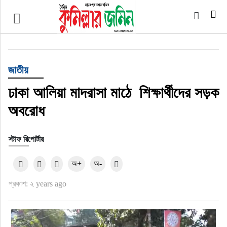
প্রচ্ছদ
জাতীয়
জাতীয়
আর্ন্তজাতিক
ঢাকা আলিয়া মাদরাসা মাঠে শিক্ষার্থীদের সড়ক
অবরোধ
অর্থনীতি
স্টাফ রিপোর্টার
বৃহত্তর কুমিল্লা
অ+
অ-
বৃহত্তর নোয়াখালী
প্রকাশ: ২ years ago
বিভাগীয় জমিন
খেলাধুলা