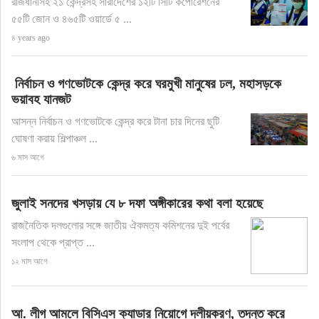
রাজধানীসহ ২১ কেন্দ্রসহ সারাদেশের ১২টি সিটি কর্পোরেশনের
৫৫টি জোন ও ৪৬৫টি ওয়ার্ডে ৫ ...
৪ years ago
নির্বাচন ও গণভোটকে কেন্দ্র করে ঘরমুখী মানুষের ঢল, মহাসড়কে
ভয়াবহ যানজট
আসন্ন নির্বাচন ও গণভোটকে কেন্দ্র করে টানা চার দিনের ছুটি
ঘোষণা করায় শিল্পাঞ্চল ...
৬ মাস আগে
জুলাই সনদের খসড়ায় যে ৮ দফা অঙ্গীকারের কথা বলা হয়েছে
রাজনৈতিক দলগুলোর সঙ্গে জাতীয় ঐকমত্য কমিশনের দুই পর্বের
সংলাপ থেকে প্রাপ্ত ...
১২ মাস আগে
আ. লীগ আমলে বিসিএস ক্যাডার নিয়োগে দলীয়করণ, তদন্ত করে