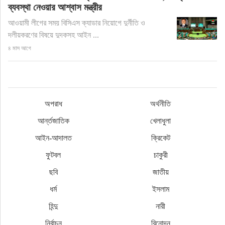
ব্যবস্থা নেওয়ার আশ্বাস মন্ত্রীর
আওয়ামী লীগের সময় বিসিএস ক্যাডার নিয়োগে দুর্নীতি ও
দলীয়করণের বিষয়ে দুদকসহ আইন ...
৪ মাস আগে
অপরাধ
অর্থনীতি
আর্ন্তজাতিক
খেলাধুলা
আইন-আদালত
ক্রিকেট
ফুটবল
চাকুরী
ছবি
জাতীয়
ধর্ম
ইসলাম
হিন্দু
নারী
নির্বাচন
বিনোদন