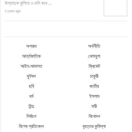
উল্যাহকে কুপিয়ে ও গুলি করে ...
৪ years ago
অপরাধ
অর্থনীতি
আর্ন্তজাতিক
খেলাধুলা
আইন-আদালত
ক্রিকেট
ফুটবল
চাকুরী
ছবি
জাতীয়
ধর্ম
ইসলাম
হিন্দু
নারী
নির্বাচন
বিনোদন
বিশেষ প্রতিবেদন
বৃহত্তর কুমিল্লা