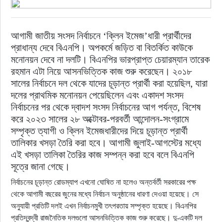
রাজনীতি
আগামী জাতীয় সংসদ নির্বাচনে ‘ক্লিন ইমেজ’ধারী প্রার্থীদের
প্রাধান্য দেবে বিএনপি। অপকর্মে জড়িত বা বিতর্কিত কাউকে
নির্বাচন
মনোনয়ন দেবে না দলটি। বিএনপির ভারপ্রাপ্ত চেয়ারম্যান তারেক
রহমান এটা নিয়ে আসনভিত্তিক কাজ শুরু করেছেন। ২০১৮
আলোচিত সংবাদ
সালের নির্বাচনে দল থেকে যাদের চূড়ান্ত প্রার্থী করা হয়েছিল, যারা
দলের প্রাথমিক মনোনয়ন পেয়েছিলেন এবং একাদশ সংসদ
ই-পেপার
নির্বাচনের পর থেকে দ্বাদশ সংসদ নির্বাচনের আগ পর্যন্ত, বিশেষ
করে ২০২৩ সালের ২৮ অক্টোবর-পরবর্তী আন্দোলন-সংগ্রামে
অন্যান্য
সম্পৃক্ত ত্যাগী ও ক্লিন ইমেজধারীদের দিয়ে চূড়ান্ত প্রার্থী
তালিকার খসড়া তৈরি করা হবে। আগামী জুলাই-আগস্টের মধ্যে
এই খসড়া তালিকা তৈরির কাজ সম্পন্ন করা হবে বলে বিএনপি
সূত্রে জানা গেছে।
নির্বাচনের চূড়ান্ত রোডম্যাপ এখনো ঘোষিত না হলেও অন্তর্বর্তী সরকারের পক্ষ
থেকে আগামী বছরের জুনের মধ্যে নির্বাচন অনুষ্ঠানের ধারণা দেওয়া হয়েছে। সে
অনুযায়ী প্রতিটি দলই এখন নির্বাচনমুখী তৎপরতায় সম্পৃক্ত হয়েছে। বিএনপির
প্রতিদ্বন্দ্বী রাজনৈতিক দলগুলো আসনভিত্তিক কাজ শুরু করেছে। দু-একটি দল