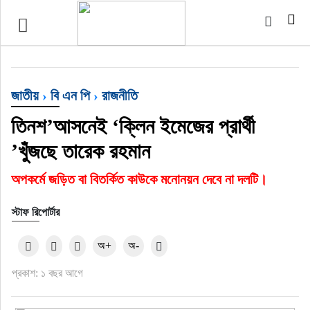
প্রচ্ছদ
জাতীয়
জাতীয়
›
বি এন পি
›
রাজনীতি
আর্ন্তজাতিক
তিনশ’আসনেই ‘ক্লিন ইমেজের প্রার্থী
’খুঁজছে তারেক রহমান
অর্থনীতি
অপকর্মে জড়িত বা বিতর্কিত কাউকে মনোনয়ন দেবে না দলটি।
বৃহত্তর কুমিল্লা
স্টাফ রিপোর্টার
বৃহত্তর নোয়াখালী
অ+
অ-
বিভাগীয় জমিন
প্রকাশ: ১ বছর আগে
খেলাধুলা