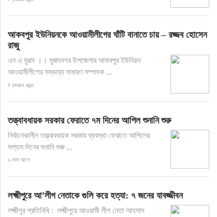
আকবপুর ইউনিয়নকে আওয়ামীলীগের ঘাঁটি বানাতে চায় – রজ্জব হোসেন
রাজু
এন এ মুরাদ ।। মুরাদনগর উপজেলার আকবপুর ইউনিয়ন
আওয়ামীলীগের সম্ভাব্য সাধারণ সম্পাদক ...
৪ years ago
তত্ত্বাবধায়ক সরকার ফেরাতে ৭ম দিনের আপিল শুনানি শুরু
নির্বাচনকালীন তত্ত্বাবধায়ক সরকার ব্যবস্থা ফেরাতে আপিলের
সপ্তম দিনের শুনানি শুরু ...
৯ মাস আগে
লক্ষ্মীপুরে আ’লীগ নেতাকে গুলি করে হত্যা: ৭ জনের যাবজ্জীবন
লক্ষ্মীপুর প্রতিনিধি : লক্ষ্মীপুরে আওয়ামী লীগ নেতা আহসান