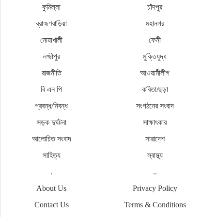
কুমিল্লা
চাঁদপুর
ব্রাহ্মণবাড়িয়া
মহানগর
নোয়াখালী
ফেনী
লক্ষ্মীপুর
মুক্তিযুদ্ধ
রাজনীতি
আওয়ামীলীগ
বি এন পি
কবিতা/ছড়া
প্রবন্ধ/নিবন্ধ
সংগঠনের সংবাদ
সড়ক দুর্ঘটনা
সাক্ষাৎকার
আলোচিত সংবাদ
সারাদেশ
সাহিত্য
স্বাস্থ্য
.
..
About Us
Privacy Policy
Contact Us
Terms & Conditions