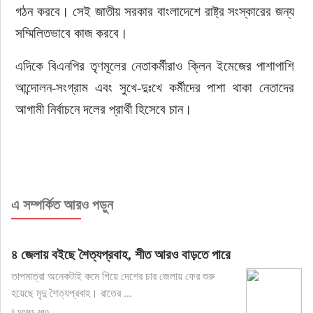
গঠন করবে। সেই জাতীয় সরকার বাংলাদেশে রাষ্ট্র সংস্কারের জন্য 
সম্মিলিতভাবে কাজ করবে।
এদিকে বিএনপির তৃণমূলের নেতাকর্মীরাও ক্লিন ইমেজের পাশাপাশি 
আন্দোলন-সংগ্রাম এবং সুখে-দুঃখে কর্মীদের পাশা থাকা নেতাদের 
আগামী নির্বাচনে দলের প্রার্থী হিসেবে চান।
এ সম্পর্কিত আরও পড়ুন
৪ জেলায় বইছে শৈত্যপ্রবাহ, শীত আরও বাড়তে পারে
তাপমাত্রা অনেকটাই কমে গিয়ে দেশের চার জেলায় ফের শুরু
হয়েছে মৃদু শৈত্যপ্রবাহ। রাতের ...
৪ years ago