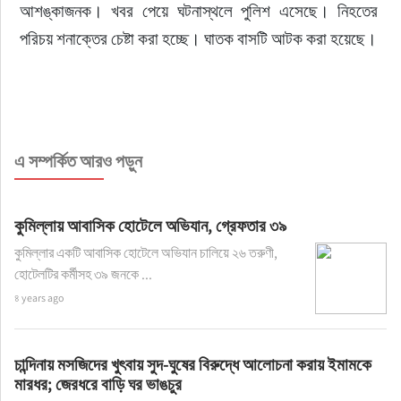
আশঙ্কাজনক। খবর পেয়ে ঘটনাস্থলে পুলিশ এসেছে। নিহতের 
পরিচয় শনাক্তের চেষ্টা করা হচ্ছে। ঘাতক বাসটি আটক করা হয়েছে।
এ সম্পর্কিত আরও পড়ুন
কুমিল্লায় আবাসিক হোটেলে অভিযান, গ্রেফতার ৩৯
কুমিল্লার একটি আবাসিক হোটেলে অভিযান চালিয়ে ২৬ তরুণী,
হোটেলটির কর্মীসহ ৩৯ জনকে ...
৪ years ago
চান্দিনায় মসজিদের খুৎবায় সুদ-ঘুষের বিরুদ্ধে আলোচনা করায় ইমামকে
মারধর; জেরধরে বাড়ি ঘর ভাঙচুর