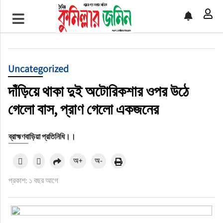
প্রচ্ছদ
জাতীয়
Uncategorized
আর্ন্তজাতিক
দাঁড়িয়ে থাকা দুই অটোরিকশার ওপর উঠে
গেলো বাস, প্রাণ গেলো একজনের
অর্থনীতি
ব্রাহ্মণবাড়িয়া প্রতিনিধি।।
বৃহত্তর কুমিল্লা
অ+
অ-
বৃহত্তর নোয়াখালী
প্রকাশ: ১ বছর আগে
বিভাগীয় জমিন
খেলাধুলা