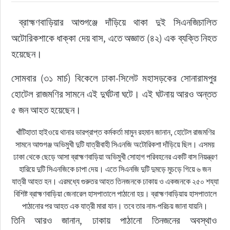
 ব্রাহ্মণবাড়িয়ার আশুগঞ্জে দাঁড়িয়ে থাকা দুই সিএনজিচালিত 
রাজনীতি
অটোরিকশাকে ধাক্কা দেয় বাস, এতে অজ্ঞাত (৪২) এক ব্যক্তি নিহত 
নির্বাচন
হয়েছেন।
সোমবার (৩১ মার্চ) বিকেলে ঢাকা-সিলেট মহাসড়কের সোনারামপুর 
আলোচিত সংবাদ
হোটেল রাজমণির সামনে এই দুর্ঘটনা ঘটে। এই ঘটনায় আরও অন্তত 
ই-পেপার
৫ জন আহত হয়েছেন।
খাঁটিহাতা হাইওয়ে থানার ভারপ্রাপ্ত কর্মকর্তা মামুন রহমান জানান, হোটেল রাজমণির
অন্যান্য
সামনে আশুগঞ্জ অভিমুখী দুটি যাত্রীবাহী সিএনজি অটোরিকশা দাঁড়িয়ে ছিল। এসময়
ঢাকা থেকে ছেড়ে আসা ব্রাহ্মণবাড়িয়া অভিমুখী সোহাগ পরিবহনের একটি বাস নিয়ন্ত্রণ
হারিয়ে দুটি সিএনজিকে চাপা দেয়। এতে সিএনজি দুটি দুমড়ে মুচড়ে গিয়ে ৬ জন
যাত্রী আহত হন। এরমধ্যে গুরুতর আহত তিনজনকে ঢাকায় ও একজনকে ২৫০ শয্যা
বিশিষ্ট ব্রাহ্মণবাড়িয়া জেনারেল হাসপাতালে পাঠানো হয়। ব্রাহ্মণবাড়িয়ায় হাসপাতালে
পাঠানোর পর আহত এক যাত্রী মারা যান। তবে তার নাম-পরিচয় জানা যায়নি।
তিনি আরও জানান, ঢাকায় পাঠানো তিনজনের অবস্থাও 