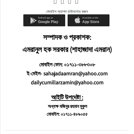
মোবাইল অ্যাপস ডাউনলোড করুন
সম্পাদক ও প্রকাশক:
এমরানুল হক সরকার (শাহাজাদা এমরান)
মোবাইল ফোন: ০১৭১১-৩৮৮৩০৮
ই-মেইল- sahajadaamran@yahoo.com
dailycumillarzamin@yahoo.com
আইটি উপদেষ্টা :
অধ্যক্ষ মজিবুর রহমান মুকুল
মোবাইল: ০১৭১১-৪৮৯০৫৫