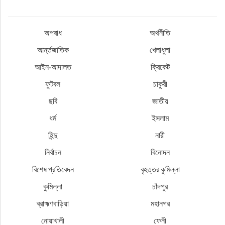
অপরাধ
অর্থনীতি
আর্ন্তজাতিক
খেলাধুলা
আইন-আদালত
ক্রিকেট
ফুটবল
চাকুরী
ছবি
জাতীয়
ধর্ম
ইসলাম
হিন্দু
নারী
নির্বাচন
বিনোদন
বিশেষ প্রতিবেদন
বৃহত্তর কুমিল্লা
কুমিল্লা
চাঁদপুর
ব্রাহ্মণবাড়িয়া
মহানগর
নোয়াখালী
ফেনী