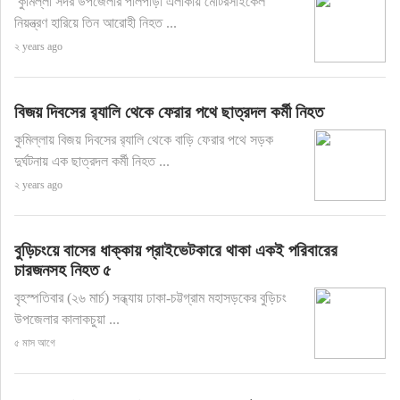
কুমিল্লা সদর উপজেলার পালপাড়া এলাকায় মোটরসাইকেল
নিয়ন্ত্রণ হারিয়ে তিন আরোহী নিহত ...
২ years ago
বিজয় দিবসের র‌্যালি থেকে ফেরার পথে ছাত্রদল কর্মী নিহত
কুমিল্লায় বিজয় দিবসের র‌্যালি থেকে বাড়ি ফেরার পথে সড়ক
দুর্ঘটনায় এক ছাত্রদল কর্মী নিহত ...
২ years ago
বুড়িচংয়ে বাসের ধাক্কায় প্রাইভেটকারে থাকা একই পরিবারের
চারজনসহ নিহত ৫
বৃহস্পতিবার (২৬ মার্চ) সন্ধ্যায় ঢাকা-চট্টগ্রাম মহাসড়কের বুড়িচং
উপজেলার কালাকচুয়া ...
৫ মাস আগে