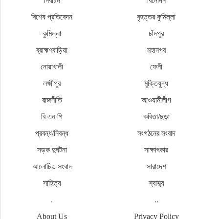
নির্বাচন
বিনোদন
বিশেষ প্রতিবেদন
বৃহত্তর কুমিল্লা
কুমিল্লা
চাঁদপুর
ব্রাহ্মণবাড়িয়া
মহানগর
নোয়াখালী
ফেনী
লক্ষ্মীপুর
মুক্তিযুদ্ধ
রাজনীতি
আওয়ামীলীগ
বি এন পি
কবিতা/ছড়া
প্রবন্ধ/নিবন্ধ
সংগঠনের সংবাদ
সড়ক দুর্ঘটনা
সাক্ষাৎকার
আলোচিত সংবাদ
সারাদেশ
সাহিত্য
স্বাস্থ্য
.
..
About Us
Privacy Policy