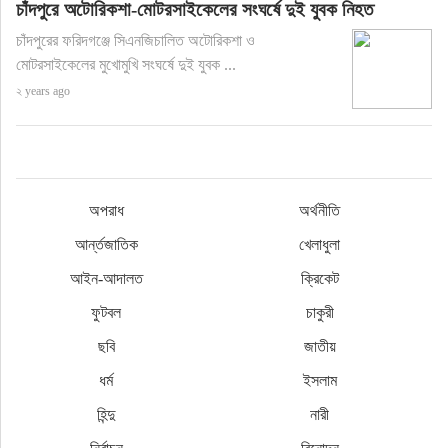
চাঁদপুরে অটোরিকশা-মোটরসাইকেলের সংঘর্ষে দুই যুবক নিহত
চাঁদপুরের ফরিদগঞ্জে সিএনজিচালিত অটোরিকশা ও
মোটরসাইকেলের মুখোমুখি সংঘর্ষে দুই যুবক ...
২ years ago
অপরাধ
অর্থনীতি
আর্ন্তজাতিক
খেলাধুলা
আইন-আদালত
ক্রিকেট
ফুটবল
চাকুরী
ছবি
জাতীয়
ধর্ম
ইসলাম
হিন্দু
নারী