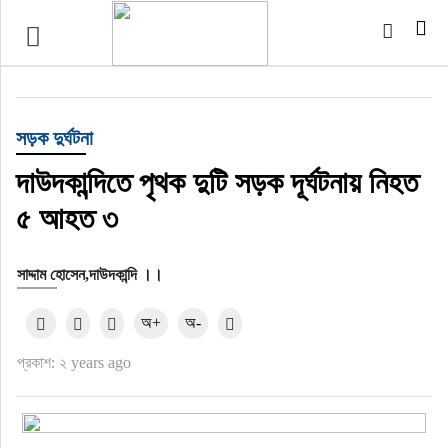
প্রচ্ছদ
জাতীয়
সড়ক দুর্ঘটনা
আর্ন্তজাতিক
দাউদকান্দিতে পৃথক দুটি সড়ক দূর্ঘটনায় নিহত
৫ আহত ৩
অর্থনীতি
সাদ্দাম হোসেন,দাউদকান্দি ।।
বৃহত্তর কুমিল্লা
অ+
অ-
বৃহত্তর নোয়াখালী
প্রকাশ: ২ years ago
বিভাগীয় জমিন
খেলাধুলা