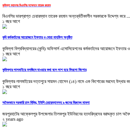
কুমিল্লা মহানগর বিএনপির সম্মেলনে তারেক রহমান
বিএনপির ভারপ্রাপ্ত চেয়ারম্যান তারেক রহমান অন্তর্র্বতীকালীন সরকারকে উদ্দেশ্য করে ...
১ বছর আগে
কুবি কর্মকর্তাদের আয়োজনে ইফতার ও দোয়া মাহফিল অনুষ্ঠিত
কুমিল্লা বিশ্ববিদ্যালয়ের (কুবি) অফিসার্স এসোসিয়েশনের কর্মকর্তাদের আয়োজনে ইফতার ও
১ বছর আগে
কুমিল্লার লালমাইয়ে মসজিদে যাওয়ার কথা বলে লাশ হয়ে ফিরলো কিশোর
কুমিল্লার লালমাইয়ের দত্তপুরে সায়মন হোসেন (১৪) নামে এক কিশোরের মরদেহ উদ্ধার কর
১ বছর আগে
অবৈধভাবে সরকারি চাল বিক্রি, ইউপি চেয়ারম্যানসহ ৯ জনের বিরুদ্ধে মামলা
জয়পুরহাটের আক্কেলপুর উপজেলার তিলকপুর ইউনিয়নের হতদরিদ্রদের বরাদ্দকৃত চাল অবৈধ
২ years ago