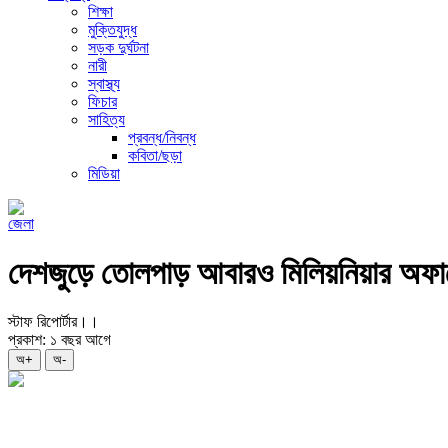
শিক্ষা
মুক্তিযুদ্ধ
সড়ক দুর্ঘটনা
নারী
স্বাস্থ্য
ফিচার
সাহিত্য
প্রবন্ধ/নিবন্ধ
কবিতা/ছড়া
মিডিয়া
জেলা
দেশজুড়ে তোলপাড় আবারও মিলিয়নিয়ার অফারে
স্টাফ রিপোর্টার।।
প্রকাশ: ১ বছর আগে
অ+
অ-