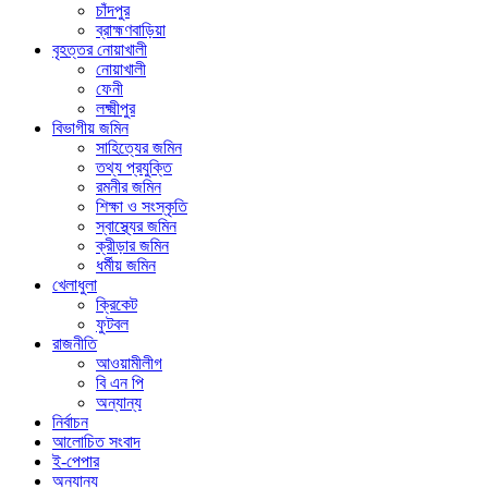
চাঁদপুর
ব্রাহ্মণবাড়িয়া
বৃহত্তর নোয়াখালী
নোয়াখালী
ফেনী
লক্ষ্মীপুর
বিভাগীয় জমিন
সাহিত্যের জমিন
তথ্য প্রযুক্তি
রমনীর জমিন
শিক্ষা ও সংস্কৃতি
স্বাস্থ্যের জমিন
ক্রীড়ার জমিন
ধর্মীয় জমিন
খেলাধুলা
ক্রিকেট
ফুটবল
রাজনীতি
আওয়ামীলীগ
বি এন পি
অন্যান্য
নির্বাচন
আলোচিত সংবাদ
ই-পেপার
অন্যান্য