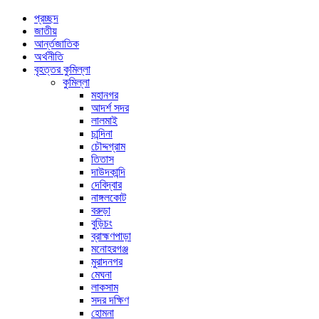
প্রচ্ছদ
জাতীয়
আর্ন্তজাতিক
অর্থনীতি
বৃহত্তর কুমিল্লা
কুমিল্লা
মহানগর
আদর্শ সদর
লালমাই
চান্দিনা
চৌদ্দগ্রাম
তিতাস
দাউদকান্দি
দেবিদ্বার
নাঙ্গলকোট
বরুড়া
বুড়িচং
ব্রাহ্মণপাড়া
মনোহরগঞ্জ
মুরাদনগর
মেঘনা
লাকসাম
সদর দক্ষিণ
হোমনা