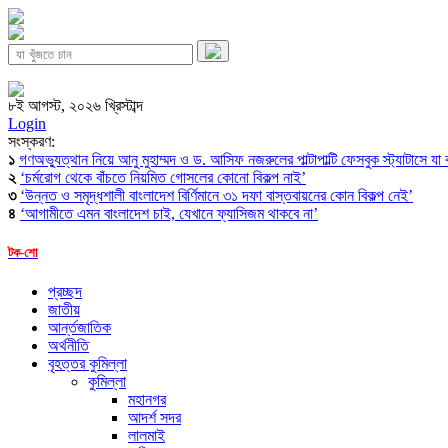
৮ই আগস্ট, ২০২৬ খ্রিস্টাব্দ
Login
সংস্করণ:
১
গণঅভ্যুত্থান নিয়ে আনু মুহাম্মদ ও ড. আসিফ নজরুলের পাল্টাপাল্টি ফেসবুক স্ট্যাটাসে যা
২
‘চর্মরোগ থেকে বাঁচতে নিয়মিত গোসলের কোনো বিকল্প নাই’
৩
‘উন্নত ও সমৃদ্ধশালী বাংলাদেশ বির্ণিমানে ৩১ দফা বাস্তবায়নের কোন বিকল্প নেই’
৪
‘আগামীতে এমন বাংলাদেশ চাই, যেখানে ফ্যাসিজম থাকবে না’
টক-শো
প্রচ্ছদ
জাতীয়
আর্ন্তজাতিক
অর্থনীতি
বৃহত্তর কুমিল্লা
কুমিল্লা
মহানগর
আদর্শ সদর
লালমাই