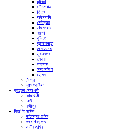
চান্দিনা
চৌদ্দগ্রাম
তিতাস
দাউদকান্দি
দেবিদ্বার
নাঙ্গলকোট
বরুড়া
বুড়িচং
ব্রাহ্মণপাড়া
মনোহরগঞ্জ
মুরাদনগর
মেঘনা
লাকসাম
সদর দক্ষিণ
হোমনা
চাঁদপুর
ব্রাহ্মণবাড়িয়া
বৃহত্তর নোয়াখালী
নোয়াখালী
ফেনী
লক্ষ্মীপুর
বিভাগীয় জমিন
সাহিত্যের জমিন
তথ্য প্রযুক্তি
রমনীর জমিন