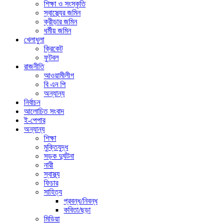
শিক্ষা ও সংস্কৃতি
স্বাস্থ্যের জমিন
ক্রীড়ার জমিন
ধর্মীয় জমিন
খেলাধুলা
ক্রিকেট
ফুটবল
রাজনীতি
আওয়ামীলীগ
বি এন পি
অন্যান্য
নির্বাচন
আলোচিত সংবাদ
ই-পেপার
অন্যান্য
শিক্ষা
মুক্তিযুদ্ধ
সড়ক দুর্ঘটনা
নারী
স্বাস্থ্য
ফিচার
সাহিত্য
প্রবন্ধ/নিবন্ধ
কবিতা/ছড়া
মিডিয়া