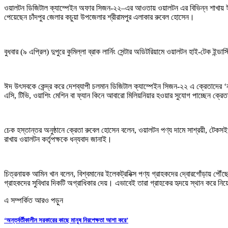
ওয়ালটন ডিজিটাল ক্যাম্পেইন অফার সিজন-২২–এর আওতায় ওয়ালটন এর বিভিন্ন শাখায় ঈদ উপলক
পেয়েছেন চাঁদপুর জেলার কচুয়া উপজেলার শ্রীরামপুর এলাকার রুবেল হোসেন।
বুধবার (৯ এপ্রিল) দুপুরে কুমিল্লা ব্রাক লার্নিং সেন্টার অডিটরিয়ামে ওয়ালটন হাই-টেক ইন্
ঈদ উৎসবকে কেন্দ্র করে দেশব্যাপী চলমান ডিজিটাল ক্যাম্পেইন সিজন-২২ এ ক্রেতাদের 
এসি, টিভি, ওয়াশিং মেশিন বা ফ্যান কিনে আবারো মিলিয়নিয়ার হওয়ার সুযোগ পাচ্ছেন ক্র
চেক হস্তান্তর অনুষ্ঠানে ক্রেতা রুবেল হোসেন বলেন, ওয়ালটন পণ্য দামে সাশ্রয়ী, টেক
রাখায় ওয়ালটন কর্তৃপক্ষকে ধন্যবাদ জানাই।
চিত্রনায়ক আমিন খান বলেন, বিশ্বমানের ইলেকট্রনিক্স পণ্য গ্রাহকদের দ্বোরগোঁড়ায় পৌঁছ
গ্রাহকদের সুবিধার দিকটি অগ্রাধিকার দেয়। এভাবেই তারা গ্রাহকের হৃদয়ে স্থান করে ন
এ সম্পর্কিত আরও পড়ুন
‘অন্তর্বর্তীকালীন সরকারের কাছে মানুষ নিরপেক্ষতা আশা করে’