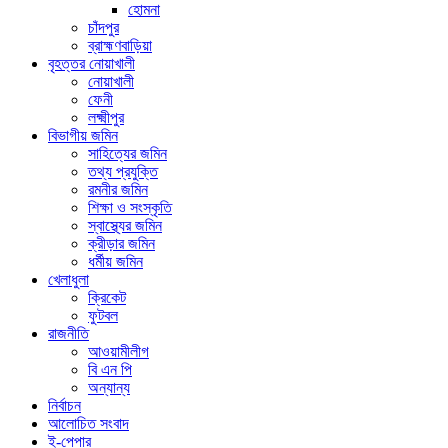
হোমনা
চাঁদপুর
ব্রাহ্মণবাড়িয়া
বৃহত্তর নোয়াখালী
নোয়াখালী
ফেনী
লক্ষ্মীপুর
বিভাগীয় জমিন
সাহিত্যের জমিন
তথ্য প্রযুক্তি
রমনীর জমিন
শিক্ষা ও সংস্কৃতি
স্বাস্থ্যের জমিন
ক্রীড়ার জমিন
ধর্মীয় জমিন
খেলাধুলা
ক্রিকেট
ফুটবল
রাজনীতি
আওয়ামীলীগ
বি এন পি
অন্যান্য
নির্বাচন
আলোচিত সংবাদ
ই-পেপার