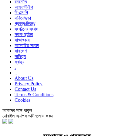
রাজনীতি
আওয়ামীলীগ
বি এন পি
কবিতা/ছড়া
প্রবন্ধ/নিবন্ধ
সংগঠনের সংবাদ
সড়ক দুর্ঘটনা
সাক্ষাৎকার
আলোচিত সংবাদ
সারাদেশ
সাহিত্য
স্বাস্থ্য
.
..
About Us
Privacy Policy
Contact Us
Terms & Conditions
Cookies
আমাদের সঙ্গে থাকুন
মোবাইল অ্যাপস ডাউনলোড করুন