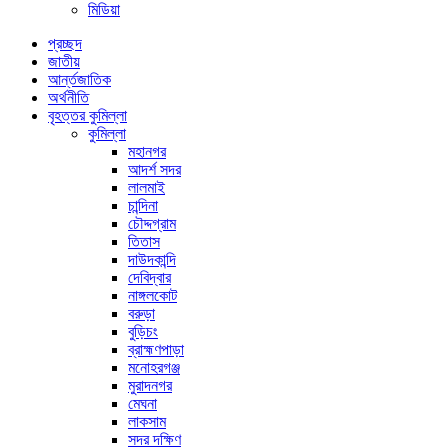
মিডিয়া
প্রচ্ছদ
জাতীয়
আর্ন্তজাতিক
অর্থনীতি
বৃহত্তর কুমিল্লা
কুমিল্লা
মহানগর
আদর্শ সদর
লালমাই
চান্দিনা
চৌদ্দগ্রাম
তিতাস
দাউদকান্দি
দেবিদ্বার
নাঙ্গলকোট
বরুড়া
বুড়িচং
ব্রাহ্মণপাড়া
মনোহরগঞ্জ
মুরাদনগর
মেঘনা
লাকসাম
সদর দক্ষিণ