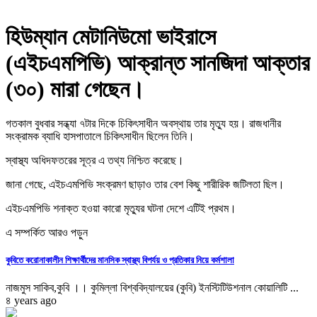
হিউম্যান মেটানিউমো ভাইরাসে
(এইচএমপিভি) আক্রান্ত সানজিদা আক্তার
(৩০) মারা গেছেন।
গতকাল বুধবার সন্ধ্যা ৭টার দিকে চিকিৎসাধীন অবস্থায় তার মৃত্যু হয়। রাজধানীর
সংক্রামক ব্যাধি হাসপাতালে চিকিৎসাধীন ছিলেন তিনি।
স্বাস্থ্য অধিদফতরের সূত্র এ তথ্য নিশ্চিত করেছে।
জানা গেছে, এইচএমপিভি সংক্রমণ ছাড়াও তার বেশ কিছু শারীরিক জটিলতা ছিল।
এইচএমপিভি শনাক্ত হওয়া কারো মৃত্যুর ঘটনা দেশে এটিই প্রথম।
এ সম্পর্কিত আরও পড়ুন
কুবিতে করোনাকালীন শিক্ষার্থীদের মানসিক স্বাস্থ্য বিপর্যয় ও প্রতিকার নিয়ে কর্মশালা
নাজমুস সাকিব,কুবি ।। কুমিল্লা বিশ্ববিদ্যালয়ের (কুবি) ইনস্টিটিউশনাল কোয়ালিটি ...
৪ years ago