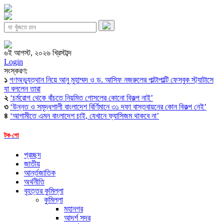
৬ই আগস্ট, ২০২৬ খ্রিস্টাব্দ
Login
সংস্করণ:
১
গণঅভ্যুত্থান নিয়ে আনু মুহাম্মদ ও ড. আসিফ নজরুলের পাল্টাপাল্টি ফেসবুক স্ট্যাটাসে
যা বললেন তারা
২
‘চর্মরোগ থেকে বাঁচতে নিয়মিত গোসলের কোনো বিকল্প নাই’
৩
‘উন্নত ও সমৃদ্ধশালী বাংলাদেশ বির্ণিমানে ৩১ দফা বাস্তবায়নের কোন বিকল্প নেই’
৪
‘আগামীতে এমন বাংলাদেশ চাই, যেখানে ফ্যাসিজম থাকবে না’
টক-শো
প্রচ্ছদ
জাতীয়
আর্ন্তজাতিক
অর্থনীতি
বৃহত্তর কুমিল্লা
কুমিল্লা
মহানগর
আদর্শ সদর