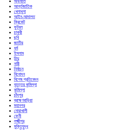
অর্থনীতি
আর্ন্তজাতিক
খেলাধুলা
আইন-আদালত
ক্রিকেট
ফুটবল
চাকুরী
ছবি
জাতীয়
ধর্ম
ইসলাম
হিন্দু
নারী
নির্বাচন
বিনোদন
বিশেষ প্রতিবেদন
বৃহত্তর কুমিল্লা
কুমিল্লা
চাঁদপুর
ব্রাহ্মণবাড়িয়া
মহানগর
নোয়াখালী
ফেনী
লক্ষ্মীপুর
মুক্তিযুদ্ধ