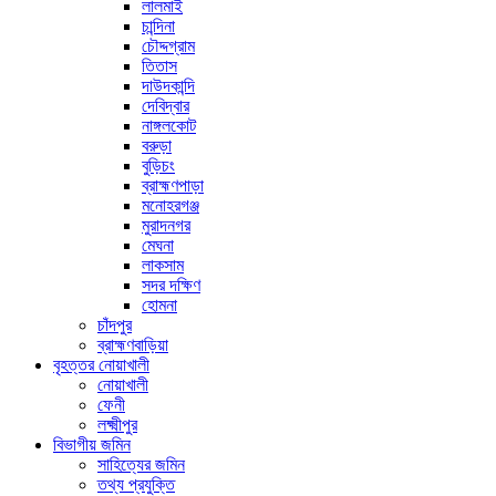
লালমাই
চান্দিনা
চৌদ্দগ্রাম
তিতাস
দাউদকান্দি
দেবিদ্বার
নাঙ্গলকোট
বরুড়া
বুড়িচং
ব্রাহ্মণপাড়া
মনোহরগঞ্জ
মুরাদনগর
মেঘনা
লাকসাম
সদর দক্ষিণ
হোমনা
চাঁদপুর
ব্রাহ্মণবাড়িয়া
বৃহত্তর নোয়াখালী
নোয়াখালী
ফেনী
লক্ষ্মীপুর
বিভাগীয় জমিন
সাহিত্যের জমিন
তথ্য প্রযুক্তি