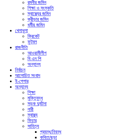
রমনীর জমিন
শিক্ষা ও সংস্কৃতি
স্বাস্থ্যের জমিন
ক্রীড়ার জমিন
ধর্মীয় জমিন
খেলাধুলা
ক্রিকেট
ফুটবল
রাজনীতি
আওয়ামীলীগ
বি এন পি
অন্যান্য
নির্বাচন
আলোচিত সংবাদ
ই-পেপার
অন্যান্য
শিক্ষা
মুক্তিযুদ্ধ
সড়ক দুর্ঘটনা
নারী
স্বাস্থ্য
ফিচার
সাহিত্য
প্রবন্ধ/নিবন্ধ
কবিতা/ছড়া