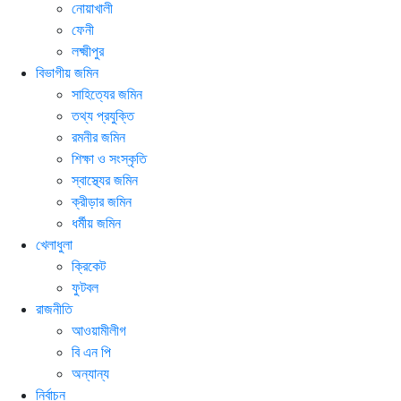
নোয়াখালী
ফেনী
লক্ষ্মীপুর
বিভাগীয় জমিন
সাহিত্যের জমিন
তথ্য প্রযুক্তি
রমনীর জমিন
শিক্ষা ও সংস্কৃতি
স্বাস্থ্যের জমিন
ক্রীড়ার জমিন
ধর্মীয় জমিন
খেলাধুলা
ক্রিকেট
ফুটবল
রাজনীতি
আওয়ামীলীগ
বি এন পি
অন্যান্য
নির্বাচন