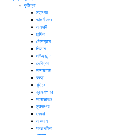
কুমিল্লা
মহানগর
আদর্শ সদর
লালমাই
চান্দিনা
চৌদ্দগ্রাম
তিতাস
দাউদকান্দি
দেবিদ্বার
নাঙ্গলকোট
বরুড়া
বুড়িচং
ব্রাহ্মণপাড়া
মনোহরগঞ্জ
মুরাদনগর
মেঘনা
লাকসাম
সদর দক্ষিণ