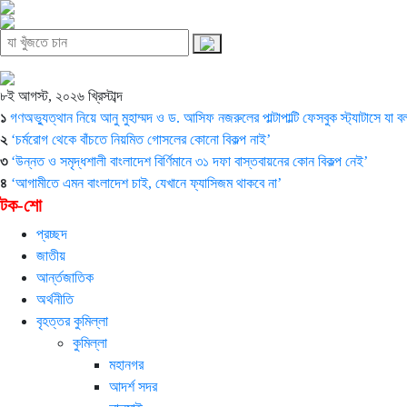
৮ই আগস্ট, ২০২৬ খ্রিস্টাব্দ
১
গণঅভ্যুত্থান নিয়ে আনু মুহাম্মদ ও ড. আসিফ নজরুলের পাল্টাপাল্টি ফেসবুক স্ট্যাটাসে যা 
২
‘চর্মরোগ থেকে বাঁচতে নিয়মিত গোসলের কোনো বিকল্প নাই’
৩
‘উন্নত ও সমৃদ্ধশালী বাংলাদেশ বির্ণিমানে ৩১ দফা বাস্তবায়নের কোন বিকল্প নেই’
৪
‘আগামীতে এমন বাংলাদেশ চাই, যেখানে ফ্যাসিজম থাকবে না’
টক-শো
প্রচ্ছদ
জাতীয়
আর্ন্তজাতিক
অর্থনীতি
বৃহত্তর কুমিল্লা
কুমিল্লা
মহানগর
আদর্শ সদর