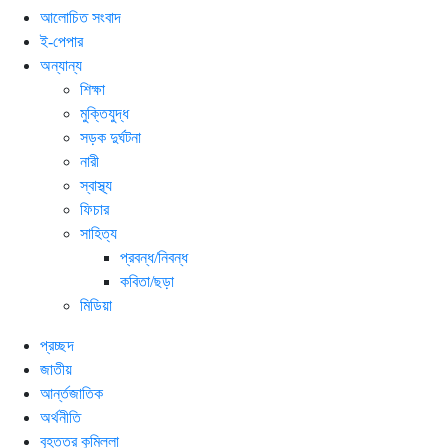
আলোচিত সংবাদ
ই-পেপার
অন্যান্য
শিক্ষা
মুক্তিযুদ্ধ
সড়ক দুর্ঘটনা
নারী
স্বাস্থ্য
ফিচার
সাহিত্য
প্রবন্ধ/নিবন্ধ
কবিতা/ছড়া
মিডিয়া
প্রচ্ছদ
জাতীয়
আর্ন্তজাতিক
অর্থনীতি
বৃহত্তর কুমিল্লা