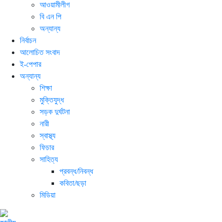
আওয়ামীলীগ
বি এন পি
অন্যান্য
নির্বাচন
আলোচিত সংবাদ
ই-পেপার
অন্যান্য
শিক্ষা
মুক্তিযুদ্ধ
সড়ক দুর্ঘটনা
নারী
স্বাস্থ্য
ফিচার
সাহিত্য
প্রবন্ধ/নিবন্ধ
কবিতা/ছড়া
মিডিয়া