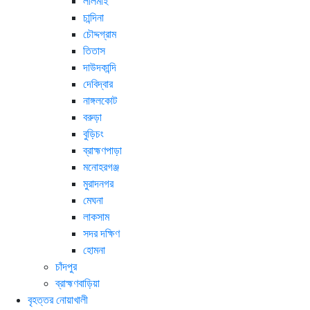
লালমাই
চান্দিনা
চৌদ্দগ্রাম
তিতাস
দাউদকান্দি
দেবিদ্বার
নাঙ্গলকোট
বরুড়া
বুড়িচং
ব্রাহ্মণপাড়া
মনোহরগঞ্জ
মুরাদনগর
মেঘনা
লাকসাম
সদর দক্ষিণ
হোমনা
চাঁদপুর
ব্রাহ্মণবাড়িয়া
বৃহত্তর নোয়াখালী