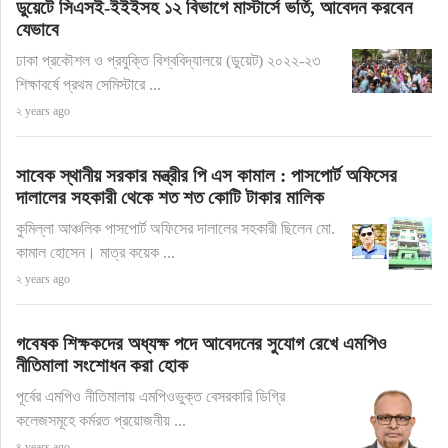
ডুয়েটে সিএসই-ইইইসহ ১২ বিভাগে মাস্টার্সে ভর্তি, আবেদন করবেন
যেভাবে
ঢাকা প্রকৌশল ও প্রযুক্তি বিশ্ববিদ্যালয়ে (ডুয়েট) ২০২২-২৩
শিক্ষাবর্ষে প্রথম সেমিস্টারে ...
২ years ago
সাবেক স্থানীয় সরকার মন্ত্রীর পি এস কামাল : পাসপোর্ট অফিসের
দালালের সহকারী থেকে শত শত কোটি টাকার মালিক
কুমিল্লা আঞ্চলিক পাসপোর্ট অফিসের দালালের সহকারী ছিলেন মো.
কামাল হোসেন। মাত্র কয়েক ...
২ years ago
গবেষক শিক্ষকদের অধ্যক্ষ পদে আবেদনের সুযোগ রেখে এমপিও
নীতিমালা সংশোধন করা হোক
পূর্বের এমপিও নীতিমালায় এমপিওভুক্ত বেসরকারি ডিগ্রি
কলেজসমূহে কর্মরত প্রয়োজনীয় ...
৪ years ago