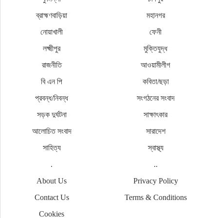
ব্রাহ্মণবাড়িয়া
মহানগর
নোয়াখালী
ফেনী
লক্ষ্মীপুর
মুক্তিযুদ্ধ
রাজনীতি
আওয়ামীলীগ
বি এন পি
কবিতা/ছড়া
প্রবন্ধ/নিবন্ধ
সংগঠনের সংবাদ
সড়ক দুর্ঘটনা
সাক্ষাৎকার
আলোচিত সংবাদ
সারাদেশ
সাহিত্য
স্বাস্থ্য
.
..
About Us
Privacy Policy
Contact Us
Terms & Conditions
Cookies