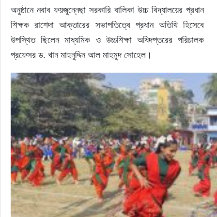
অনুষ্ঠানে নবাব ফয়জুন্নেছা সরকারি বালিকা উচ্চ বিদ্যালয়ের প্রধান 
শিক্ষক রাশেদা আক্তারের সভাপতিত্বে প্রধান অতিথি হিসেবে 
উপস্থিত ছিলেন মাধ্যমিক ও উচ্চশিক্ষা অধিদপ্তরের পরিচালক 
প্রফেসর ড. খান মাহনুদ্দিন আল মাহমুদ সোহেল।