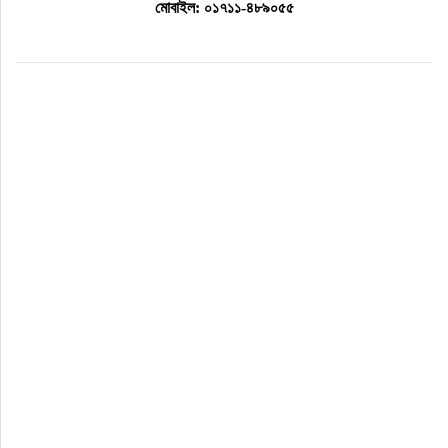
মোবাইল: ০১৭১১-৪৮৯০৫৫