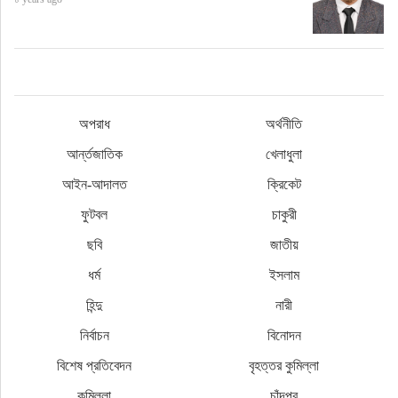
অপরাধ
অর্থনীতি
আর্ন্তজাতিক
খেলাধুলা
আইন-আদালত
ক্রিকেট
ফুটবল
চাকুরী
ছবি
জাতীয়
ধর্ম
ইসলাম
হিন্দু
নারী
নির্বাচন
বিনোদন
বিশেষ প্রতিবেদন
বৃহত্তর কুমিল্লা
কুমিল্লা
চাঁদপুর