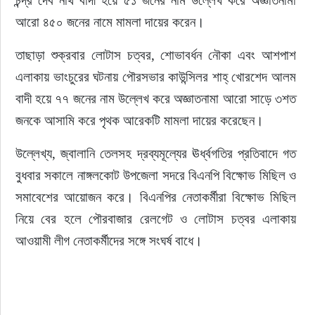
চন্দ্র দেব নাথ বাদী হয়ে ৫১ জনের নাম উল্লেখ করে অজ্ঞাতনামা 
আরো ৪৫০ জনের নামে মামলা দায়ের করেন।
তাছাড়া শুক্রবার লোটাস চত্বর, শোভাবর্ধন নৌকা এবং আশপাশ 
এলাকায় ভাংচুরের ঘটনায় পৌরসভার কাউন্সিলর শাহ্ খোরশেদ আলম 
বাদী হয়ে ৭৭ জনের নাম উল্লেখ করে অজ্ঞাতনামা আরো সাড়ে ৩শত 
জনকে আসামি করে পৃথক আরেকটি মামলা দায়ের করেছেন।
উল্লেখ্য, জ্বালানি তেলসহ দ্রব্যমূল্যের ঊর্ধ্বগতির প্রতিবাদে গত 
বুধবার সকালে নাঙ্গলকোট উপজেলা সদরে বিএনপি বিক্ষোভ মিছিল ও 
সমাবেশের আয়োজন করে। বিএনপির নেতাকর্মীরা বিক্ষোভ মিছিল 
নিয়ে বের হলে পৌরবাজার রেলগেট ও লোটাস চত্বর এলাকায় 
আওয়ামী লীগ নেতাকর্মীদের সঙ্গে সংঘর্ষ বাধে।