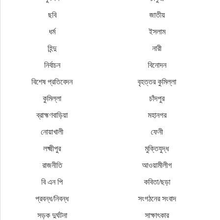
ছবি
জাতীয়
ধর্ম
ইসলাম
হিন্দু
নারী
নির্বাচন
বিনোদন
বিশেষ প্রতিবেদন
বৃহত্তর কুমিল্লা
কুমিল্লা
চাঁদপুর
ব্রাহ্মণবাড়িয়া
মহানগর
নোয়াখালী
ফেনী
লক্ষ্মীপুর
মুক্তিযুদ্ধ
রাজনীতি
আওয়ামীলীগ
বি এন পি
কবিতা/ছড়া
প্রবন্ধ/নিবন্ধ
সংগঠনের সংবাদ
সড়ক দুর্ঘটনা
সাক্ষাৎকার