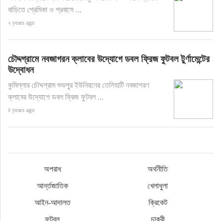
বাড়িতে প্রেমিকা ও প্রবাসে ...
২ years ago
চৌদ্দগ্রামে নবজাগরন ক্লাবের উদ্যোগে ডবল ফ্রিজ ফুটবল টুর্ণামেন্টের
উদ্বোধন
কুমিল্লার চৌদ্দগ্রাম শুভপুর ইউনিয়নের তেলিহাটি নবজাগরণ
ক্লাবের উদ্যোগে ডবল ফ্রিজ ফুটবল ...
৪ years ago
অপরাধ
অর্থনীতি
আর্ন্তজাতিক
খেলাধুলা
আইন-আদালত
ক্রিকেট
ফুটবল
চাকুরী