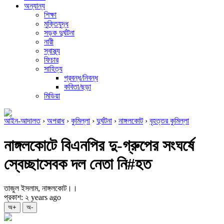
অন্যান্য
শিক্ষা
মুক্তিযুদ্ধ
সড়ক দুর্ঘটনা
নারী
স্বাস্থ্য
ফিচার
সাহিত্য
প্রবন্ধ/নিবন্ধ
কবিতা/ছড়া
মিডিয়া
আইন-আদালত
›
অপরাধ
›
কুমিল্লা
›
দুর্ঘটনা
›
নাঙ্গলকোট
›
বৃহত্তর কুমিল্লা
নাঙ্গলকোটে বিএনপির দু-গ্রুপের সংঘর্ষে
স্বেচ্ছাসেবক দল নেতা নি#হত
তাজুল ইসলাম, নাঙ্গলকোট।।
প্রকাশ: ২ years ago
অ+
অ-