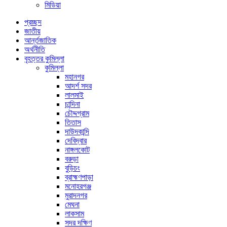
মিডিয়া
প্রচ্ছদ
জাতীয়
আর্ন্তজাতিক
অর্থনীতি
বৃহত্তর কুমিল্লা
কুমিল্লা
মহানগর
আদর্শ সদর
লালমাই
চান্দিনা
চৌদ্দগ্রাম
তিতাস
দাউদকান্দি
দেবিদ্বার
নাঙ্গলকোট
বরুড়া
বুড়িচং
ব্রাহ্মণপাড়া
মনোহরগঞ্জ
মুরাদনগর
মেঘনা
লাকসাম
সদর দক্ষিণ