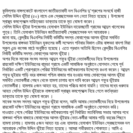
কুমিল্লার নাঙ্গলকোটে বাংলাদেশ জাতীয়তাবাদী দল বিএনপির দু’গ্রুপের সংঘর্ষে হাজী
সেলিম উদ্দিন ভূঁইয়া (৫০) নামে এক স্বেচ্ছাসেবক দল নেতা নিহত হয়েছে। উপজেলা
স্বাস্থ্য কমপ্লেক্সে দায়িত্বরত ডাক্তার তাকে মৃত ঘোষণা করেন।
সেলিম উদ্দিন ভূঁইয়া উপজেলার হেসাখাল ইউনিয়ন দায়েমছাতী গ্রামের আব্দুল খালেকের
পুত্র। তিনি হেসাখাল ইউনিয়ন জাতীয়তাবাদী স্বেচ্ছাসেবক দল আহবায়ক।
জানা যায়, কেন্দ্রীয় বিএনপির নির্বাহী কমিটির সদস্য মোবাশ্বের আলম ভূঁইয়া সমর্থিত
উপজেলার বাঙ্গড্ডা ইউনিয়ন যুবদলের কর্মী সম্মেলন শনিবার বিকাল ৩টায় বাঙ্গড্ডা বাদশা মিয়া
স্কুল এন্ড কলেজ মাঠে অনুষ্ঠিত হয়েছে। এতে প্রধান অতিথি ছিলেন কেন্দ্রীয় বিএনপির
নির্বাহী কমিটির সদস্য মোবাশ্বের আলম ভূঁইয়া।
অপর দিকে সাবেক সংসদ সদস্য আব্দুল গফুর ভূঁইয়া নেতাকর্মীদের নিয়ে উপজেলার
রায়কোট দক্ষিণ ইউনিয়নের বাসন্ডা গ্রামে একটি সামাজিক অনুষ্ঠানে যোগদান শেষে পূর্ব
নির্ধারিত একটি প্রোগ্রামে পেরিয়া ইউনিয়নের কাকৈরতলার উদ্দেশ্যে রওনা করেন। আব্দুল
গফুর ভূইয়ার গাড়ি বহর বাঙ্গড্ডা পশ্চিম বাজার পার হওয়ার সময় মোবাশ্বের আলম ভূঁইয়া
সমর্থিত নেতাকর্মীরা পেছন থেকে হামলা চালায় বলে দাবি করেন আব্দুল গফুর ভূঁইয়ার
নেতাকর্মীরা। হামলায় ৫জন আহত হয়, তাদের পরিচয় জানা যায়নি। তাদের মধ্যে গুরুতর
আহত সেলিম উদ্দিন ভূঁইয়াকে নাঙ্গলকোট স্বাস্থ্য কমপ্লেক্সে নিয়ে গেলে কর্তব্যরত
ডাক্তার তাকে মৃত ঘোষণা করেন ।
সাবেক সংসদ সদস্য আব্দুল গফুর ভূঁইয়া বলেন, আমি আমার নেতাকর্মীদের নিয়ে উপজেলার
রায়কোট দক্ষিণ ইউনিয়নের বাসন্ডা গ্রামে সামাজিক একটি অনুষ্ঠানে যোগদান করি।
দাওয়াত শেষে পেরিয়া ইউনিয়নের কাকৈরতলায় পূর্ব নির্ধারিত মতবিনিময় সভায় আসার পথে
বাঙ্গড্ডা পশ্চিম বাজারে মোবাশ্বের আলম ভূঁইয়ার নেতা-কর্মীরা আমার গাড়ি বহরের পিছনে
হামলা চালায়। হামলায় ৫জন আহত হয় এবং হামলায় হেসাখাল ইউনিয়ন স্বেচ্ছাসেবক দল
আহবায়ক সেলিম উদ্দিন ভূঁইয়া নিহত হয়েছে। আমরা গভীরভাবে শোকাহত। আমি এ