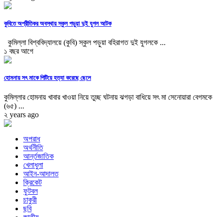
কুবিতে অপ্রীতিকর অবস্থায় স্কুল পড়ুয়া দুই যুগল আটক
কুমিল্লা বিশ্ববিদ্যালয়ে (কুবি) স্কুল পড়ুয়া বহিরাগত দুই যুগলকে ...
১ বছর আগে
হোমনায় সৎ মাকে পিটিয়ে হত্যা করেছে ছেলে
কুমিল্লার হোমনায় খাবার খাওয়া নিয়ে তুচ্ছ ঘটনায় ঝগড়া বাধিয়ে সৎ মা সেনোয়ারা বেগমকে
(৬৫) ...
২ years ago
অপরাধ
অর্থনীতি
আর্ন্তজাতিক
খেলাধুলা
আইন-আদালত
ক্রিকেট
ফুটবল
চাকুরী
ছবি