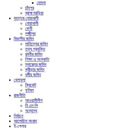
হোমনা
চাঁদপুর
ব্রাহ্মণবাড়িয়া
বৃহত্তর নোয়াখালী
নোয়াখালী
ফেনী
লক্ষ্মীপুর
বিভাগীয় জমিন
সাহিত্যের জমিন
তথ্য প্রযুক্তি
রমনীর জমিন
শিক্ষা ও সংস্কৃতি
স্বাস্থ্যের জমিন
ক্রীড়ার জমিন
ধর্মীয় জমিন
খেলাধুলা
ক্রিকেট
ফুটবল
রাজনীতি
আওয়ামীলীগ
বি এন পি
অন্যান্য
নির্বাচন
আলোচিত সংবাদ
ই-পেপার