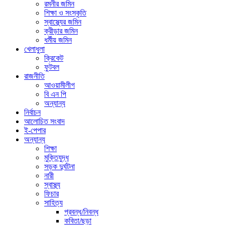
রমনীর জমিন
শিক্ষা ও সংস্কৃতি
স্বাস্থ্যের জমিন
ক্রীড়ার জমিন
ধর্মীয় জমিন
খেলাধুলা
ক্রিকেট
ফুটবল
রাজনীতি
আওয়ামীলীগ
বি এন পি
অন্যান্য
নির্বাচন
আলোচিত সংবাদ
ই-পেপার
অন্যান্য
শিক্ষা
মুক্তিযুদ্ধ
সড়ক দুর্ঘটনা
নারী
স্বাস্থ্য
ফিচার
সাহিত্য
প্রবন্ধ/নিবন্ধ
কবিতা/ছড়া