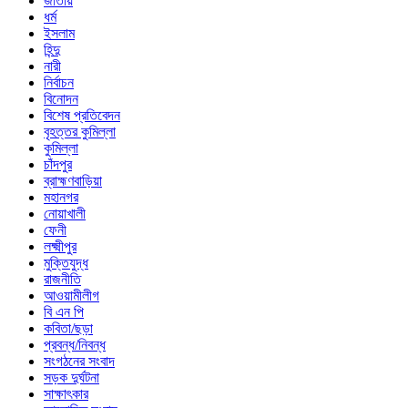
জাতীয়
ধর্ম
ইসলাম
হিন্দু
নারী
নির্বাচন
বিনোদন
বিশেষ প্রতিবেদন
বৃহত্তর কুমিল্লা
কুমিল্লা
চাঁদপুর
ব্রাহ্মণবাড়িয়া
মহানগর
নোয়াখালী
ফেনী
লক্ষ্মীপুর
মুক্তিযুদ্ধ
রাজনীতি
আওয়ামীলীগ
বি এন পি
কবিতা/ছড়া
প্রবন্ধ/নিবন্ধ
সংগঠনের সংবাদ
সড়ক দুর্ঘটনা
সাক্ষাৎকার