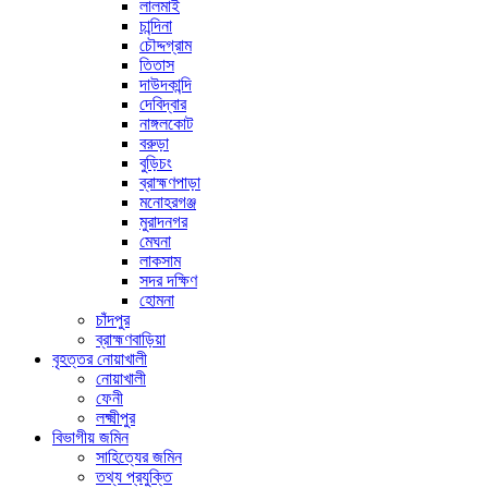
লালমাই
চান্দিনা
চৌদ্দগ্রাম
তিতাস
দাউদকান্দি
দেবিদ্বার
নাঙ্গলকোট
বরুড়া
বুড়িচং
ব্রাহ্মণপাড়া
মনোহরগঞ্জ
মুরাদনগর
মেঘনা
লাকসাম
সদর দক্ষিণ
হোমনা
চাঁদপুর
ব্রাহ্মণবাড়িয়া
বৃহত্তর নোয়াখালী
নোয়াখালী
ফেনী
লক্ষ্মীপুর
বিভাগীয় জমিন
সাহিত্যের জমিন
তথ্য প্রযুক্তি