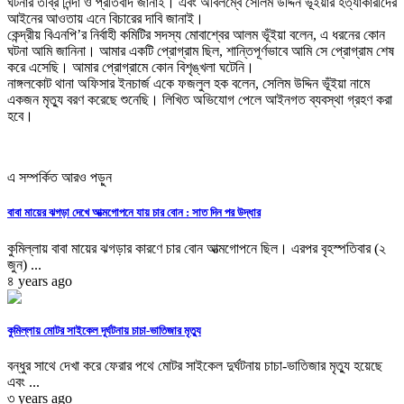
ঘটনার তীব্র নিন্দা ও প্রতিবাদ জানাই। এবং অবিলম্বে সেলিম উদ্দিন ভূঁইয়ার হত্যাকারীদের
আইনের আওতায় এনে বিচারের দাবি জানাই।
কেন্দ্রীয় বিএনপি’র নির্বাহী কমিটির সদস্য মোবাশ্বের আলম ভূঁইয়া বলেন, এ ধরনের কোন
ঘটনা আমি জানিনা। আমার একটি প্রোগ্রাম ছিল, শান্তিপূর্ণভাবে আমি সে প্রোগ্রাম শেষ
করে এসেছি। আমার প্রোগ্রামে কোন বিশৃঙ্খলা ঘটেনি।
নাঙ্গলকোট থানা অফিসার ইনচার্জ একে ফজলুল হক বলেন, সেলিম উদ্দিন ভূঁইয়া নামে
একজন মৃত্যু বরণ করেছে শুনেছি। লিখিত অভিযোগ পেলে আইনগত ব্যবস্থা গ্রহণ করা
হবে।
এ সম্পর্কিত আরও পড়ুন
বাবা মায়ের ঝগড়া দেখে আত্মগোপনে যায় চার বোন : সাত দিন পর উদ্ধার
কুমিল্লায় বাবা মায়ের ঝগড়ার কারণে চার বোন আত্মগোপনে ছিল। এরপর বৃহস্পতিবার (২
জুন) ...
৪ years ago
কুমিল্লায় মোটর সাইকেল দূর্ঘটনায় চাচা-ভাতিজার মৃত্যু
বন্ধুর সাথে দেখা করে ফেরার পথে মোটর সাইকেল দুর্ঘটনায় চাচা-ভাতিজার মৃত্যু হয়েছে
এবং ...
৩ years ago