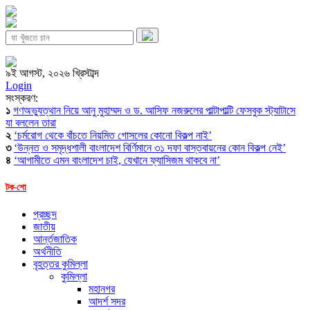
৯ই আগস্ট, ২০২৬ খ্রিস্টাব্দ
Login
সংস্করণ:
১
গণঅভ্যুত্থান নিয়ে আনু মুহাম্মদ ও ড. আসিফ নজরুলের পাল্টাপাল্টি ফেসবুক স্ট্যাটাসে
যা বললেন তারা
২
‘চর্মরোগ থেকে বাঁচতে নিয়মিত গোসলের কোনো বিকল্প নাই’
৩
‘উন্নত ও সমৃদ্ধশালী বাংলাদেশ বির্ণিমানে ৩১ দফা বাস্তবায়নের কোন বিকল্প নেই’
৪
‘আগামীতে এমন বাংলাদেশ চাই, যেখানে ফ্যাসিজম থাকবে না’
টক-শো
প্রচ্ছদ
জাতীয়
আর্ন্তজাতিক
অর্থনীতি
বৃহত্তর কুমিল্লা
কুমিল্লা
মহানগর
আদর্শ সদর