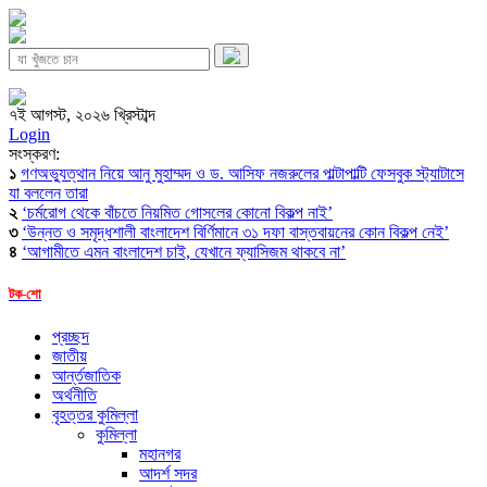
৭ই আগস্ট, ২০২৬ খ্রিস্টাব্দ
Login
সংস্করণ:
১
গণঅভ্যুত্থান নিয়ে আনু মুহাম্মদ ও ড. আসিফ নজরুলের পাল্টাপাল্টি ফেসবুক স্ট্যাটাসে
যা বললেন তারা
২
‘চর্মরোগ থেকে বাঁচতে নিয়মিত গোসলের কোনো বিকল্প নাই’
৩
‘উন্নত ও সমৃদ্ধশালী বাংলাদেশ বির্ণিমানে ৩১ দফা বাস্তবায়নের কোন বিকল্প নেই’
৪
‘আগামীতে এমন বাংলাদেশ চাই, যেখানে ফ্যাসিজম থাকবে না’
টক-শো
প্রচ্ছদ
জাতীয়
আর্ন্তজাতিক
অর্থনীতি
বৃহত্তর কুমিল্লা
কুমিল্লা
মহানগর
আদর্শ সদর