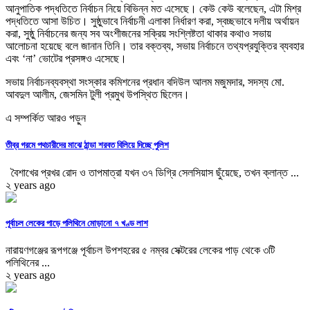
আনুপাতিক পদ্ধতিতে নির্বাচন নিয়ে বিভিন্ন মত এসেছে। কেউ কেউ বলেছেন, এটা মিশ্র
পদ্ধতিতে আসা উচিত। সুষ্ঠুভাবে নির্বাচনী এলাকা নির্ধারণ করা, স্বচ্ছভাবে দলীয় অর্থায়ন
করা, সুষ্ঠু নির্বাচনের জন্য সব অংশীজনের সক্রিয় সংশ্লিষ্টতা থাকার কথাও সভায়
আলোচনা হয়েছে বলে জানান তিনি। তার বক্তব্য, সভায় নির্বাচনে তথ্যপ্রযুক্তির ব্যবহার
এবং ‘না’ ভোটের প্রসঙ্গও এসেছে।
সভায় নির্বাচনব্যবস্থা সংস্কার কমিশনের প্রধান বদিউল আলম মজুমদার, সদস্য মো.
আবদুল আলীম, জেসমিন টুলী প্রমুখ উপস্থিত ছিলেন।
এ সম্পর্কিত আরও পড়ুন
তীব্র গরমে পথচারীদের মাঝে ঠান্ডা শরবত বিলিয়ে দিচ্ছে পুলিশ
বৈশাখের প্রখর রোদ ও তাপমাত্রা যখন ৩৭ ডিগ্রি সেলসিয়াস ছুঁয়েছে, তখন ক্লান্ত ...
২ years ago
পূর্বাচল লেকের পাড়ে পলিথিনে মোড়ানো ৭ খণ্ড লাশ
নারায়ণগঞ্জের রূপগঞ্জে পূর্বাচল উপশহরের ৫ নম্বর সেক্টরের লেকের পাড় থেকে ৩টি
পলিথিনের ...
২ years ago