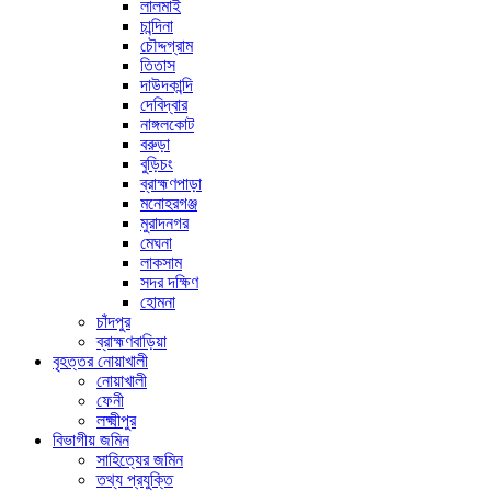
লালমাই
চান্দিনা
চৌদ্দগ্রাম
তিতাস
দাউদকান্দি
দেবিদ্বার
নাঙ্গলকোট
বরুড়া
বুড়িচং
ব্রাহ্মণপাড়া
মনোহরগঞ্জ
মুরাদনগর
মেঘনা
লাকসাম
সদর দক্ষিণ
হোমনা
চাঁদপুর
ব্রাহ্মণবাড়িয়া
বৃহত্তর নোয়াখালী
নোয়াখালী
ফেনী
লক্ষ্মীপুর
বিভাগীয় জমিন
সাহিত্যের জমিন
তথ্য প্রযুক্তি