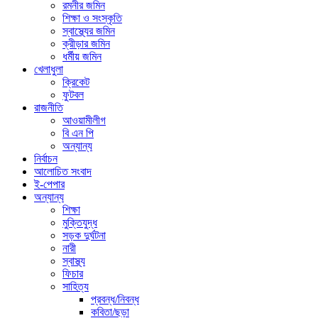
রমনীর জমিন
শিক্ষা ও সংস্কৃতি
স্বাস্থ্যের জমিন
ক্রীড়ার জমিন
ধর্মীয় জমিন
খেলাধুলা
ক্রিকেট
ফুটবল
রাজনীতি
আওয়ামীলীগ
বি এন পি
অন্যান্য
নির্বাচন
আলোচিত সংবাদ
ই-পেপার
অন্যান্য
শিক্ষা
মুক্তিযুদ্ধ
সড়ক দুর্ঘটনা
নারী
স্বাস্থ্য
ফিচার
সাহিত্য
প্রবন্ধ/নিবন্ধ
কবিতা/ছড়া