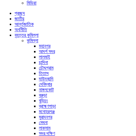
মিডিয়া
প্রচ্ছদ
জাতীয়
আর্ন্তজাতিক
অর্থনীতি
বৃহত্তর কুমিল্লা
কুমিল্লা
মহানগর
আদর্শ সদর
লালমাই
চান্দিনা
চৌদ্দগ্রাম
তিতাস
দাউদকান্দি
দেবিদ্বার
নাঙ্গলকোট
বরুড়া
বুড়িচং
ব্রাহ্মণপাড়া
মনোহরগঞ্জ
মুরাদনগর
মেঘনা
লাকসাম
সদর দক্ষিণ