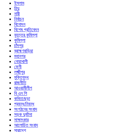
ইসলাম
হিন্দু
নারী
নির্বাচন
বিনোদন
বিশেষ প্রতিবেদন
বৃহত্তর কুমিল্লা
কুমিল্লা
চাঁদপুর
ব্রাহ্মণবাড়িয়া
মহানগর
নোয়াখালী
ফেনী
লক্ষ্মীপুর
মুক্তিযুদ্ধ
রাজনীতি
আওয়ামীলীগ
বি এন পি
কবিতা/ছড়া
প্রবন্ধ/নিবন্ধ
সংগঠনের সংবাদ
সড়ক দুর্ঘটনা
সাক্ষাৎকার
আলোচিত সংবাদ
সারাদেশ