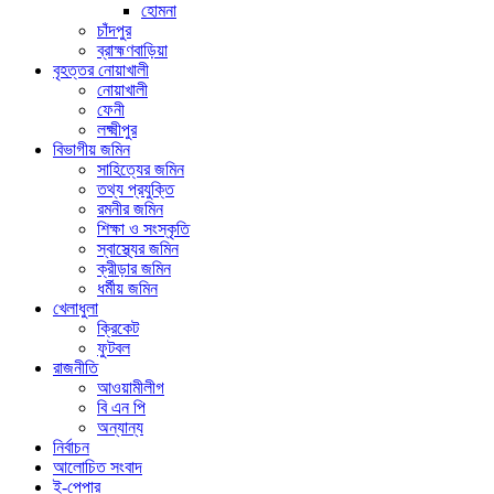
হোমনা
চাঁদপুর
ব্রাহ্মণবাড়িয়া
বৃহত্তর নোয়াখালী
নোয়াখালী
ফেনী
লক্ষ্মীপুর
বিভাগীয় জমিন
সাহিত্যের জমিন
তথ্য প্রযুক্তি
রমনীর জমিন
শিক্ষা ও সংস্কৃতি
স্বাস্থ্যের জমিন
ক্রীড়ার জমিন
ধর্মীয় জমিন
খেলাধুলা
ক্রিকেট
ফুটবল
রাজনীতি
আওয়ামীলীগ
বি এন পি
অন্যান্য
নির্বাচন
আলোচিত সংবাদ
ই-পেপার