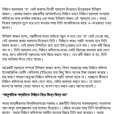
নির্বাচন ব্যবস্থায় ‘না’ ভোট রাখাসহ তিনটি প্রস্তাব দিয়েছেন চিত্রনায়ক ইলিয়াস
কাঞ্চন। রোববার সকালে রাজধানীর আগারগাঁওয়ে নির্বাচন ভবনে নির্বাচন ব্যবস্থা সংস্কার
কমিশনের সঙ্গে নাগরিক সমাজের এক সভায় ইলিয়াস কাঞ্চন এই প্রস্তাব দেন। সভায়
নিজের প্রস্তাব তুলে ধরে চলে যাওয়ার সময় তিনি সাংবাদিকদের কাছে এ–সংক্রান্ত তথ্য
জানান।
ইলিয়াস কাঞ্চন বলেন, প্রার্থীদের মধ্যে কাউকে পছন্দ না হলে যেন ‘না’ ভোট দেওয়া যায়,
সেই ব্যবস্থা রাখার প্রস্তাব দিয়েছেন তিনি। নির্বাচনে কারও প্রতি অন্যায় হলে তিনি
মামলা করেন। সেই মামলা নিষ্পত্তি হতে হতে টার্ম (মেয়াদ) চলে যায়। তখন বাদী বিচার
পান না। তিনি প্রস্তাব দেন, নির্বাচন কমিশনের মধ্যে একটা বিচারের ব্যবস্থা রাখা যেতে
পারে, যাতে কমিশনই দ্রুততার সঙ্গে বিচার করতে পারে। যেন বাদী বঞ্চিত না হন, তিনি
তার অধিকার ফিরে পেতে পারেন।
আরেকটি প্রস্তাব সম্পর্কে ইলিয়াস কাঞ্চন বলেন, বিগত সরকারের সময় নির্বাচন কমিশন
ইলেকট্রনিক ভোটিং মেশিনসহ (ইভিএম) নানা কিছু কিনে অনেক টাকা তছরুপ করেছে।
যার কারণে সাধারণ মানুষের নির্বাচন কমিশনের প্রতি আস্থা থাকে না। স্বচ্ছতা কীভাবে
নির্বাচন কমিশনের মধ্যে আনা যেতে পারে, সেটার ব্যবস্থা করতে হবে। তা নাহলে
জনগণের আস্থা ফেরত আসবে না, জনগণ মনে করবে এরাও আগের মতোই।
‘আনুপাতিক পদ্ধতিতে নির্বাচন নিয়ে ভিন্ন ভিন্ন মত’
সভায় জাহাঙ্গীরনগর বিশ্ববিদ্যালয়ের সরকার ও রাজনীতি বিভাগের অবসরপ্রাপ্ত অধ্যাপক
আল মাসুদ হাসানুজ্জামান তার মতামত দিয়েছেন। বেরিয়ে যাওয়ার সময় তিনি সাংবাদিকদের
জানান , সভায় নির্বাচন কমিশনের স্বাধীন সত্তার বিষয়ে তিনি কথা বলেছেন। সভায়