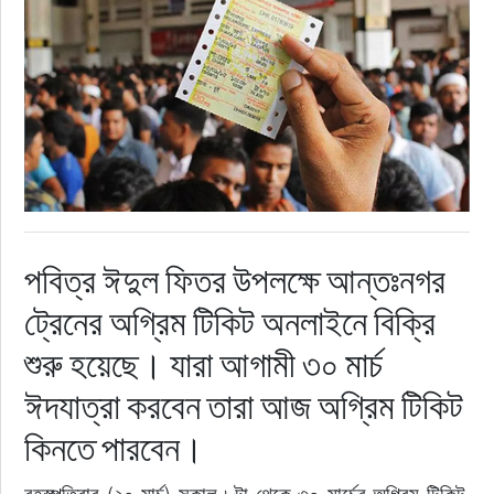
রাজনীতি
নির্বাচন
আলোচিত সংবাদ
ই-পেপার
পবিত্র ঈদুল ফিতর উপলক্ষে আন্তঃনগর
অন্যান্য
ট্রেনের অগ্রিম টিকিট অনলাইনে বিক্রি
শুরু হয়েছে। যারা আগামী ৩০ মার্চ
ঈদযাত্রা করবেন তারা আজ অগ্রিম টিকিট
কিনতে পারবেন।