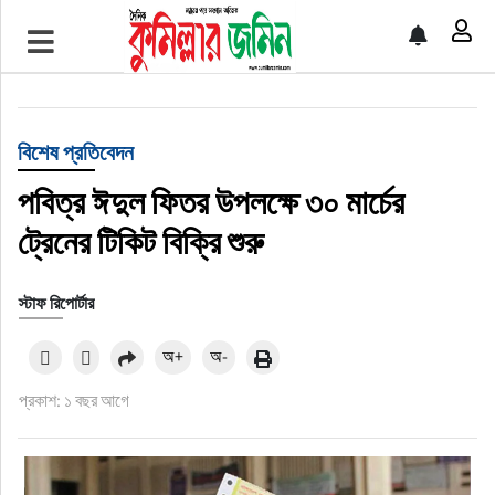
প্রচ্ছদ
জাতীয়
বিশেষ প্রতিবেদন
আর্ন্তজাতিক
পবিত্র ঈদুল ফিতর উপলক্ষে ৩০ মার্চের
ট্রেনের টিকিট বিক্রি শুরু
অর্থনীতি
স্টাফ রিপোর্টার
বৃহত্তর কুমিল্লা
অ+
অ-
বৃহত্তর নোয়াখালী
প্রকাশ: ১ বছর আগে
বিভাগীয় জমিন
খেলাধুলা