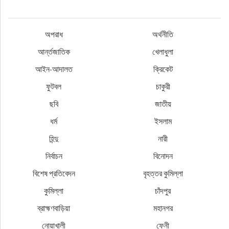
অপরাধ
অর্থনীতি
আর্ন্তজাতিক
খেলাধুলা
আইন-আদালত
ক্রিকেট
ফুটবল
চাকুরী
ছবি
জাতীয়
ধর্ম
ইসলাম
হিন্দু
নারী
নির্বাচন
বিনোদন
বিশেষ প্রতিবেদন
বৃহত্তর কুমিল্লা
কুমিল্লা
চাঁদপুর
ব্রাহ্মণবাড়িয়া
মহানগর
নোয়াখালী
ফেনী