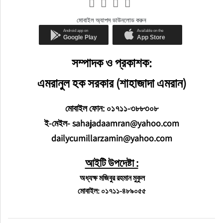
মোবাইল অ্যাপস ডাউনলোড করুন
সম্পাদক ও প্রকাশক:
এমরানুল হক সরকার (শাহাজাদা এমরান)
মোবাইল ফোন: ০১৭১১-৩৮৮৩০৮
ই-মেইল- sahajadaamran@yahoo.com
dailycumillarzamin@yahoo.com
আইটি উপদেষ্টা :
অধ্যক্ষ মজিবুর রহমান মুকুল
মোবাইল: ০১৭১১-৪৮৯০৫৫