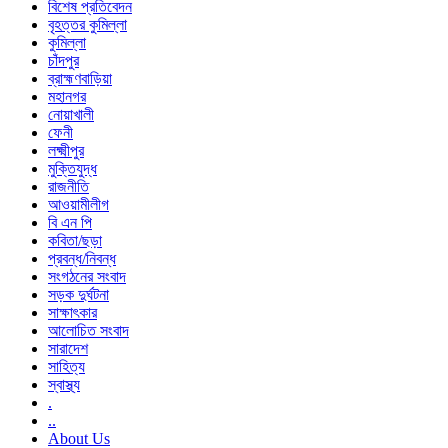
বিশেষ প্রতিবেদন
বৃহত্তর কুমিল্লা
কুমিল্লা
চাঁদপুর
ব্রাহ্মণবাড়িয়া
মহানগর
নোয়াখালী
ফেনী
লক্ষ্মীপুর
মুক্তিযুদ্ধ
রাজনীতি
আওয়ামীলীগ
বি এন পি
কবিতা/ছড়া
প্রবন্ধ/নিবন্ধ
সংগঠনের সংবাদ
সড়ক দুর্ঘটনা
সাক্ষাৎকার
আলোচিত সংবাদ
সারাদেশ
সাহিত্য
স্বাস্থ্য
.
..
About Us