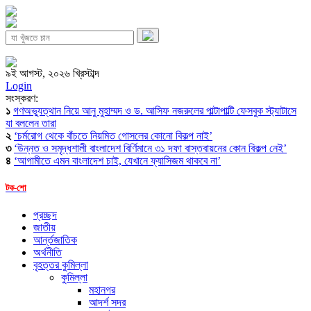
৯ই আগস্ট, ২০২৬ খ্রিস্টাব্দ
Login
সংস্করণ:
১
গণঅভ্যুত্থান নিয়ে আনু মুহাম্মদ ও ড. আসিফ নজরুলের পাল্টাপাল্টি ফেসবুক স্ট্যাটাসে
যা বললেন তারা
২
‘চর্মরোগ থেকে বাঁচতে নিয়মিত গোসলের কোনো বিকল্প নাই’
৩
‘উন্নত ও সমৃদ্ধশালী বাংলাদেশ বির্ণিমানে ৩১ দফা বাস্তবায়নের কোন বিকল্প নেই’
৪
‘আগামীতে এমন বাংলাদেশ চাই, যেখানে ফ্যাসিজম থাকবে না’
টক-শো
প্রচ্ছদ
জাতীয়
আর্ন্তজাতিক
অর্থনীতি
বৃহত্তর কুমিল্লা
কুমিল্লা
মহানগর
আদর্শ সদর