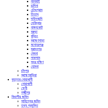
লালমাই
চান্দিনা
চৌদ্দগ্রাম
তিতাস
দাউদকান্দি
দেবিদ্বার
নাঙ্গলকোট
বরুড়া
বুড়িচং
ব্রাহ্মণপাড়া
মনোহরগঞ্জ
মুরাদনগর
মেঘনা
লাকসাম
সদর দক্ষিণ
হোমনা
চাঁদপুর
ব্রাহ্মণবাড়িয়া
বৃহত্তর নোয়াখালী
নোয়াখালী
ফেনী
লক্ষ্মীপুর
বিভাগীয় জমিন
সাহিত্যের জমিন
তথ্য প্রযুক্তি