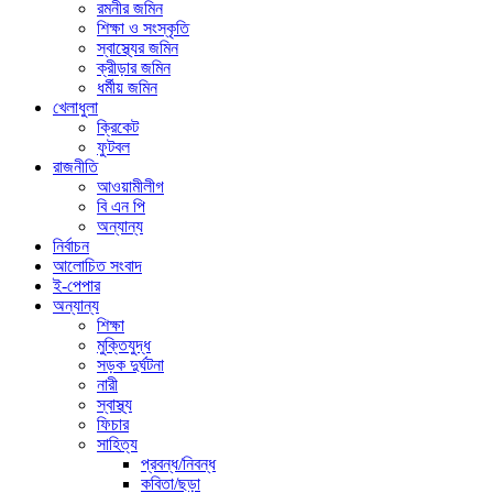
রমনীর জমিন
শিক্ষা ও সংস্কৃতি
স্বাস্থ্যের জমিন
ক্রীড়ার জমিন
ধর্মীয় জমিন
খেলাধুলা
ক্রিকেট
ফুটবল
রাজনীতি
আওয়ামীলীগ
বি এন পি
অন্যান্য
নির্বাচন
আলোচিত সংবাদ
ই-পেপার
অন্যান্য
শিক্ষা
মুক্তিযুদ্ধ
সড়ক দুর্ঘটনা
নারী
স্বাস্থ্য
ফিচার
সাহিত্য
প্রবন্ধ/নিবন্ধ
কবিতা/ছড়া