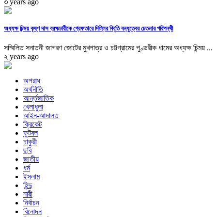
৩ years ago
অধ্যক্ষ চিন্ময় কৃষ্ণ দাস ব্রহ্মচারীকে গ্রেফতারে দিল্লির বিবৃতি বন্ধুত্বের চেতনার পরিপন্থী
সম্মিলিত সনাতনী জাগরণ জোটের মুখপাত্র ও চট্টগ্রামের পুণ্ডরীক ধামের অধ্যক্ষ চিন্ময় ...
২ years ago
অপরাধ
অর্থনীতি
আর্ন্তজাতিক
খেলাধুলা
আইন-আদালত
ক্রিকেট
ফুটবল
চাকুরী
ছবি
জাতীয়
ধর্ম
ইসলাম
হিন্দু
নারী
নির্বাচন
বিনোদন