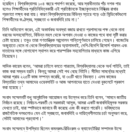
হয়েছিল। বিশ্ববিদ্যালয় ১০৪ বছরে পদার্পণ করেছে, আর স্বাধীনতার পাঁচ দশক পার
হলেও শিক্ষার্থীদের প্রতিনিধিত্বকারী এই প্রতিষ্ঠানকে ইচ্ছাকৃতভাবে নিষ্ক্রিয় রাখার
প্রবণতা লক্ষ্য করা যায়। কারণ বিশ্ববিদ্যালয়ের বিভিন্ন স্তরে গড়ে ওঠা সিন্ডিকেটগুলো
শিক্ষার্থীদের কণ্ঠস্বর, স্বচ্ছতা ও জবাবদিহি চায় না।’
তিনি অভিযোগ করেন, এই অকার্যকর অবস্থা বজায় রাখতে প্রশাসনের পক্ষ থেকে নানা
ধরনের অসহযোগিতা, বিভিন্ন মহল থেকে অপবাদ দেওয়া ও কাজের পথে বাধা সৃষ্টি করার
চেষ্টা হয়েছে। তবুও তারা গণতান্ত্রিক আন্দোলন শান্তিপূর্ণভাবে চালিয়ে গেছেন। বাজেটের
অজুহাতে থেমে না থেকে বিশ্ববিদ্যালয়ের অ্যালামনাই, দেশি-বিদেশি রিসোর্স পারসন এবং
দাতাদের সঙ্গে যোগাযোগ স্থাপন করে পারস্পরিক সহযোগিতার মাধ্যমে কাজ এগিয়ে
নিয়েছেন।
সাদিক কায়েম বলেন, ‘আমরা চাইলে বলতে পারতাম, বিশ্ববিদ্যালয় থেকে অর্থ পাইনি, তাই
কাজ করা সম্ভব হয়নি। কিন্তু আমরা সেই পথ বেছে নিইনি। সীমিত সামর্থ্যের মধ্যেই
আমরা প্রায় ২২৫টি কাজ সম্পন্ন করেছি, যা ৩৩টি খাতে বিভক্ত। এসব কাজের
বিস্তারিত তথ্য আমাদের ওয়েবসাইট ও আজ আপনাদের হাতে দেওয়া বুকলেটে প্রকাশ
করা হয়েছে।’
সংবাদ সম্মেলনটি শুধু আনুষ্ঠানিক আয়োজন নয় উল্লেখ করে তিনি বলেন, ‘সামনে জাতীয়
নির্বাচন রয়েছে। নির্বাচন-পরবর্তী যে সরকারই আসুক, আমরা একটি জবাবদিহিমূলক সরকার
দেখতে চাই, যারা স্পষ্টভাবে জানাবে কী করেছে এবং কী করতে পারেনি। ভবিষ্যতের
রাজনৈতিক দলগুলোও যেন এই স্বচ্ছতা, জবাবদিহি ও দায়িত্বশীলতার চর্চা অনুসরণ করে,
সেটাই আমাদের প্রত্যাশা।’
সংবাদ সম্মেলনে উপস্থিত ছিলেন কমনরুম-রিডিংরুম ও ক্যাফেটেরিয়া সম্পাদক উম্মে