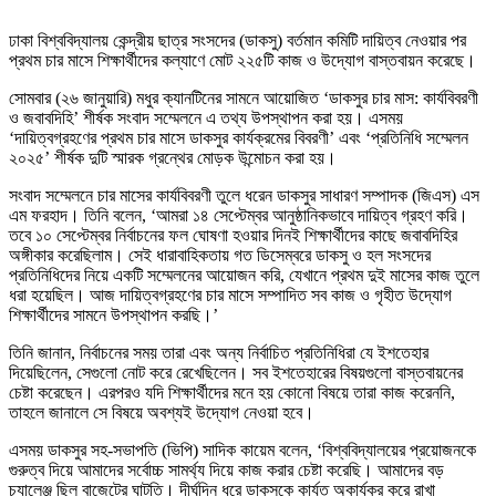
ঢাকা বিশ্ববিদ্যালয় কেন্দ্রীয় ছাত্র সংসদের (ডাকসু) বর্তমান কমিটি দায়িত্ব নেওয়ার পর
প্রথম চার মাসে শিক্ষার্থীদের কল্যাণে মোট ২২৫টি কাজ ও উদ্যোগ বাস্তবায়ন করেছে।
সোমবার (২৬ জানুয়ারি) মধুর ক্যানটিনের সামনে আয়োজিত ‘ডাকসুর চার মাস: কার্যবিবরণী
ও জবাবদিহি’ শীর্ষক সংবাদ সম্মেলনে এ তথ্য উপস্থাপন করা হয়। এসময়
‘দায়িত্বগ্রহণের প্রথম চার মাসে ডাকসুর কার্যক্রমের বিবরণী’ এবং ‘প্রতিনিধি সম্মেলন
২০২৫’ শীর্ষক দুটি স্মারক গ্রন্থের মোড়ক উন্মোচন করা হয়।
সংবাদ সম্মেলনে চার মাসের কার্যবিবরণী তুলে ধরেন ডাকসুর সাধারণ সম্পাদক (জিএস) এস
এম ফরহাদ। তিনি বলেন, ‘আমরা ১৪ সেপ্টেম্বর আনুষ্ঠানিকভাবে দায়িত্ব গ্রহণ করি।
তবে ১০ সেপ্টেম্বর নির্বাচনের ফল ঘোষণা হওয়ার দিনই শিক্ষার্থীদের কাছে জবাবদিহির
অঙ্গীকার করেছিলাম। সেই ধারাবাহিকতায় গত ডিসেম্বরে ডাকসু ও হল সংসদের
প্রতিনিধিদের নিয়ে একটি সম্মেলনের আয়োজন করি, যেখানে প্রথম দুই মাসের কাজ তুলে
ধরা হয়েছিল। আজ দায়িত্বগ্রহণের চার মাসে সম্পাদিত সব কাজ ও গৃহীত উদ্যোগ
শিক্ষার্থীদের সামনে উপস্থাপন করছি।’
তিনি জানান, নির্বাচনের সময় তারা এবং অন্য নির্বাচিত প্রতিনিধিরা যে ইশতেহার
দিয়েছিলেন, সেগুলো নোট করে রেখেছিলেন। সব ইশতেহারের বিষয়গুলো বাস্তবায়নের
চেষ্টা করেছেন। এরপরও যদি শিক্ষার্থীদের মনে হয় কোনো বিষয়ে তারা কাজ করেননি,
তাহলে জানালে সে বিষয়ে অবশ্যই উদ্যোগ নেওয়া হবে।
এসময় ডাকসুর সহ-সভাপতি (ভিপি) সাদিক কায়েম বলেন, ‘বিশ্ববিদ্যালয়ের প্রয়োজনকে
গুরুত্ব দিয়ে আমাদের সর্বোচ্চ সামর্থ্য দিয়ে কাজ করার চেষ্টা করেছি। আমাদের বড়
চ্যালেঞ্জ ছিল বাজেটের ঘাটতি। দীর্ঘদিন ধরে ডাকসুকে কার্যত অকার্যকর করে রাখা