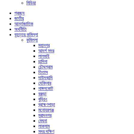
মিডিয়া
প্রচ্ছদ
জাতীয়
আর্ন্তজাতিক
অর্থনীতি
বৃহত্তর কুমিল্লা
কুমিল্লা
মহানগর
আদর্শ সদর
লালমাই
চান্দিনা
চৌদ্দগ্রাম
তিতাস
দাউদকান্দি
দেবিদ্বার
নাঙ্গলকোট
বরুড়া
বুড়িচং
ব্রাহ্মণপাড়া
মনোহরগঞ্জ
মুরাদনগর
মেঘনা
লাকসাম
সদর দক্ষিণ