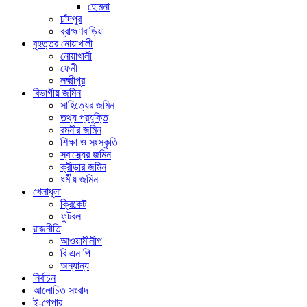
হোমনা
চাঁদপুর
ব্রাহ্মণবাড়িয়া
বৃহত্তর নোয়াখালী
নোয়াখালী
ফেনী
লক্ষ্মীপুর
বিভাগীয় জমিন
সাহিত্যের জমিন
তথ্য প্রযুক্তি
রমনীর জমিন
শিক্ষা ও সংস্কৃতি
স্বাস্থ্যের জমিন
ক্রীড়ার জমিন
ধর্মীয় জমিন
খেলাধুলা
ক্রিকেট
ফুটবল
রাজনীতি
আওয়ামীলীগ
বি এন পি
অন্যান্য
নির্বাচন
আলোচিত সংবাদ
ই-পেপার