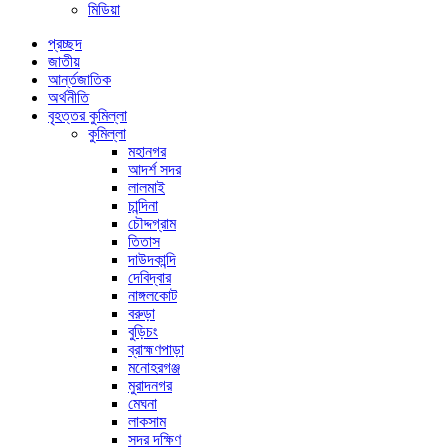
মিডিয়া
প্রচ্ছদ
জাতীয়
আর্ন্তজাতিক
অর্থনীতি
বৃহত্তর কুমিল্লা
কুমিল্লা
মহানগর
আদর্শ সদর
লালমাই
চান্দিনা
চৌদ্দগ্রাম
তিতাস
দাউদকান্দি
দেবিদ্বার
নাঙ্গলকোট
বরুড়া
বুড়িচং
ব্রাহ্মণপাড়া
মনোহরগঞ্জ
মুরাদনগর
মেঘনা
লাকসাম
সদর দক্ষিণ