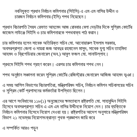
নবনিযুক্ত প্রধান নির্বাচন কমিশনার (সিইসি) এ এম এম নাসির উদ্দীন ও
চারজন নির্বাচন কমিশনার (ইসি) শপথ নিয়েছেন।
প্রধান বিচারপতি সৈয়দ রেফাত আহমেদ আজ রোববার বেলা দেড়টার দিকে সুপ্রিম কোর্টের
জাজেস লাউঞ্জে সিইসি ও চার কমিশনারকে শপথবাক্য পাঠ করান।
চার কমিশনার হলেন সাবেক অতিরিক্ত সচিব মো. আনোয়ারুল ইসলাম সরকার,
অবসরপ্রাপ্ত জেলা ও দায়রা জজ আবদুর রহমানেল মাসুদ, সাবেক যুগ্ম সচিব তাহমিদা
আহমদ ও ব্রিগেডিয়ার জেনারেল (অব.) আবুল ফজল মো. সানাউল্লাহ।
প্রথমে সিইসি শপথ গ্রহণ করেন। এরপর চার কমিশনার শপথ নেন।
শপথ অনুষ্ঠান সঞ্চালনা করেন সুপ্রিম কোর্টের রেজিস্ট্রার জেনারেল আজিজ আহমদ ভূঞা।
এ সময় আপিল বিভাগের বিচারপতিরা, মন্ত্রিপরিষদ সচিব, নির্বাচন কমিশন সচিবালয়ের সচিব
ও সুপ্রিম কোর্ট প্রশাসনের কর্মকর্তারা উপস্থিত ছিলেন।
এর আগে সংবিধানের ১১৮(১) অনুচ্ছেদের ক্ষমতাবলে রাষ্ট্রপতি মো. সাহাবুদ্দিন সিইসি
হিসেবে অবসরপ্রাপ্ত সচিব এ এম এম নাসির উদ্দীনকে নিয়োগ দেন। চার ব্যক্তিকে
নির্বাচন কমিশনার হিসেবে নিয়োগ দেওয়া হয়। রাষ্ট্রপতির আদেশ অনুসারে মন্ত্রিপরিষদ
বিভাগ ২১ নভেম্বর নিয়োগসংক্রান্ত পৃথক প্রজ্ঞাপন জারি করে
এ সম্পর্কিত আরও পড়ুন