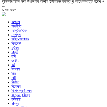
কুমিল্লার আদর্শ সদর উপজেলার পাঁচথুবি ইউনিয়নের বসন্তিপুর গ্রামে সম্পত্তি বিরোধ ও
...
৯ মাস আগে
অপরাধ
অর্থনীতি
আর্ন্তজাতিক
খেলাধুলা
আইন-আদালত
ক্রিকেট
ফুটবল
চাকুরী
ছবি
জাতীয়
ধর্ম
ইসলাম
হিন্দু
নারী
নির্বাচন
বিনোদন
বিশেষ প্রতিবেদন
বৃহত্তর কুমিল্লা
কুমিল্লা
চাঁদপুর