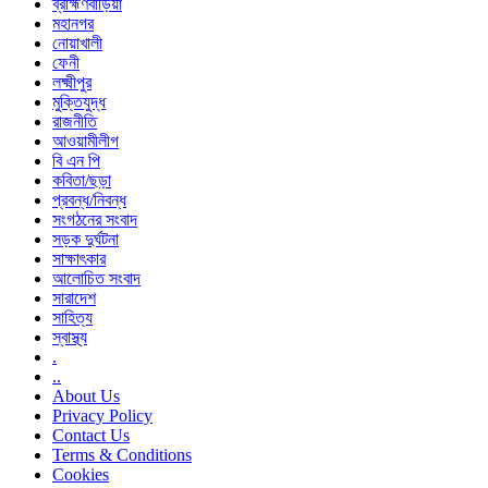
ব্রাহ্মণবাড়িয়া
মহানগর
নোয়াখালী
ফেনী
লক্ষ্মীপুর
মুক্তিযুদ্ধ
রাজনীতি
আওয়ামীলীগ
বি এন পি
কবিতা/ছড়া
প্রবন্ধ/নিবন্ধ
সংগঠনের সংবাদ
সড়ক দুর্ঘটনা
সাক্ষাৎকার
আলোচিত সংবাদ
সারাদেশ
সাহিত্য
স্বাস্থ্য
.
..
About Us
Privacy Policy
Contact Us
Terms & Conditions
Cookies