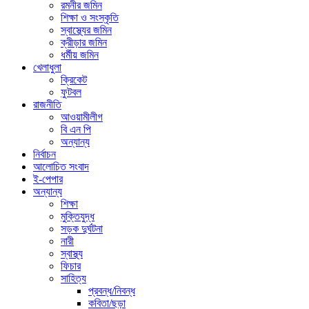
রমনীর জমিন
শিক্ষা ও সংস্কৃতি
স্বাস্থ্যের জমিন
ক্রীড়ার জমিন
ধর্মীয় জমিন
খেলাধুলা
ক্রিকেট
ফুটবল
রাজনীতি
আওয়ামীলীগ
বি এন পি
অন্যান্য
নির্বাচন
আলোচিত সংবাদ
ই-পেপার
অন্যান্য
শিক্ষা
মুক্তিযুদ্ধ
সড়ক দুর্ঘটনা
নারী
স্বাস্থ্য
ফিচার
সাহিত্য
প্রবন্ধ/নিবন্ধ
কবিতা/ছড়া