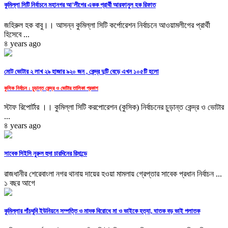
কুমিল্লা সিটি নির্বাচনে মহানগর আ’লীগের একক প্রার্থী আরফানুল হক রিফাত
জহিরুল হক বাবু।। আসন্ন কুমিল্লা সিটি কর্পোরেশন নির্বাচনে আওয়ামলীগের প্রার্থী
হিসেবে ...
৪ years ago
মোট ভোটার ২ লাখ ২৯ হাজার ৯২০ জন , কেন্দ্র দুটি বেড়ে এখন ১০৫টি হলো
কুসিক নির্বাচন : চুড়ান্ত কেন্দ্র ও ভোটার তালিকা প্রকাশ
স্টাফ রিপোর্টার ।। কুমিল্লা সিটি করপোরেশন (কুসিক) নির্বাচনের চুড়ান্ত কেন্দ্র ও ভোটার
...
৪ years ago
সাবেক সিইসি নুরুল হুদা চারদিনের রিমান্ডে
রাজধানীর শেরেবাংলা নগর থানায় দায়ের হওয়া মামলায় গ্রেপ্তার সাবেক প্রধান নির্বাচন ...
১ বছর আগে
কুমিল্লার পাঁচথুবি ইউনিয়নে সম্পত্তি ও মাদক বিরোধে মা ও ভাইকে হত্যা, ঘাতক বড় ভাই পলাতক