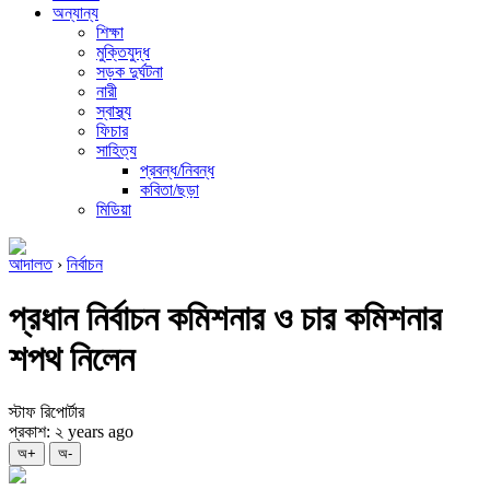
অন্যান্য
শিক্ষা
মুক্তিযুদ্ধ
সড়ক দুর্ঘটনা
নারী
স্বাস্থ্য
ফিচার
সাহিত্য
প্রবন্ধ/নিবন্ধ
কবিতা/ছড়া
মিডিয়া
আদালত
›
নির্বাচন
প্রধান নির্বাচন কমিশনার ও চার কমিশনার
শপথ নিলেন
স্টাফ রিপোর্টার
প্রকাশ: ২ years ago
অ+
অ-