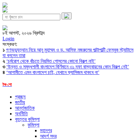
৮ই আগস্ট, ২০২৬ খ্রিস্টাব্দ
Login
সংস্করণ:
১
গণঅভ্যুত্থান নিয়ে আনু মুহাম্মদ ও ড. আসিফ নজরুলের পাল্টাপাল্টি ফেসবুক স্ট্যাটাসে
যা বললেন তারা
২
‘চর্মরোগ থেকে বাঁচতে নিয়মিত গোসলের কোনো বিকল্প নাই’
৩
‘উন্নত ও সমৃদ্ধশালী বাংলাদেশ বির্ণিমানে ৩১ দফা বাস্তবায়নের কোন বিকল্প নেই’
৪
‘আগামীতে এমন বাংলাদেশ চাই, যেখানে ফ্যাসিজম থাকবে না’
টক-শো
প্রচ্ছদ
জাতীয়
আর্ন্তজাতিক
অর্থনীতি
বৃহত্তর কুমিল্লা
কুমিল্লা
মহানগর
আদর্শ সদর