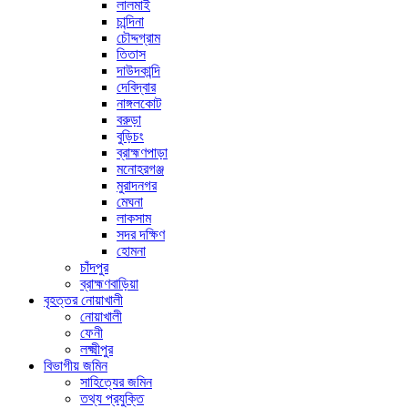
লালমাই
চান্দিনা
চৌদ্দগ্রাম
তিতাস
দাউদকান্দি
দেবিদ্বার
নাঙ্গলকোট
বরুড়া
বুড়িচং
ব্রাহ্মণপাড়া
মনোহরগঞ্জ
মুরাদনগর
মেঘনা
লাকসাম
সদর দক্ষিণ
হোমনা
চাঁদপুর
ব্রাহ্মণবাড়িয়া
বৃহত্তর নোয়াখালী
নোয়াখালী
ফেনী
লক্ষ্মীপুর
বিভাগীয় জমিন
সাহিত্যের জমিন
তথ্য প্রযুক্তি