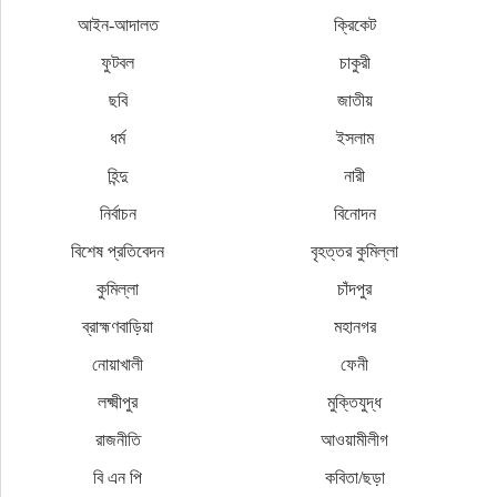
আইন-আদালত
ক্রিকেট
ফুটবল
চাকুরী
ছবি
জাতীয়
ধর্ম
ইসলাম
হিন্দু
নারী
নির্বাচন
বিনোদন
বিশেষ প্রতিবেদন
বৃহত্তর কুমিল্লা
কুমিল্লা
চাঁদপুর
ব্রাহ্মণবাড়িয়া
মহানগর
নোয়াখালী
ফেনী
লক্ষ্মীপুর
মুক্তিযুদ্ধ
রাজনীতি
আওয়ামীলীগ
বি এন পি
কবিতা/ছড়া