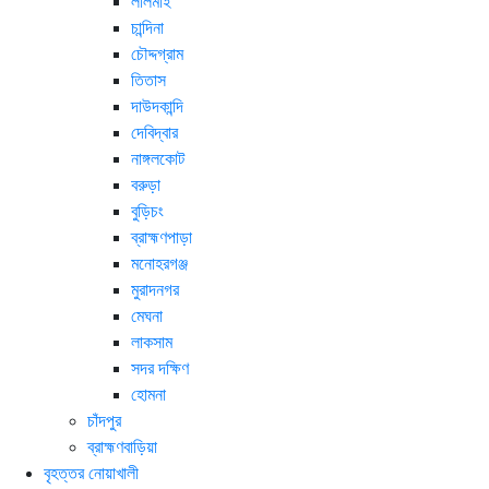
লালমাই
চান্দিনা
চৌদ্দগ্রাম
তিতাস
দাউদকান্দি
দেবিদ্বার
নাঙ্গলকোট
বরুড়া
বুড়িচং
ব্রাহ্মণপাড়া
মনোহরগঞ্জ
মুরাদনগর
মেঘনা
লাকসাম
সদর দক্ষিণ
হোমনা
চাঁদপুর
ব্রাহ্মণবাড়িয়া
বৃহত্তর নোয়াখালী