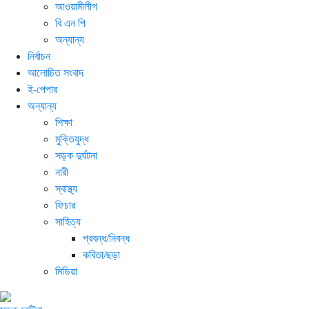
আওয়ামীলীগ
বি এন পি
অন্যান্য
নির্বাচন
আলোচিত সংবাদ
ই-পেপার
অন্যান্য
শিক্ষা
মুক্তিযুদ্ধ
সড়ক দুর্ঘটনা
নারী
স্বাস্থ্য
ফিচার
সাহিত্য
প্রবন্ধ/নিবন্ধ
কবিতা/ছড়া
মিডিয়া