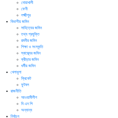
নোয়াখালী
ফেনী
লক্ষ্মীপুর
বিভাগীয় জমিন
সাহিত্যের জমিন
তথ্য প্রযুক্তি
রমনীর জমিন
শিক্ষা ও সংস্কৃতি
স্বাস্থ্যের জমিন
ক্রীড়ার জমিন
ধর্মীয় জমিন
খেলাধুলা
ক্রিকেট
ফুটবল
রাজনীতি
আওয়ামীলীগ
বি এন পি
অন্যান্য
নির্বাচন