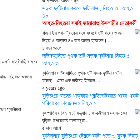
এ সম্পর্কিত আরও পড়ুন
সড়ক দুর্ঘটনার কবলে দুটি বাস , নিহত ৩, আহত
৪০
আহত/নিহতরা সবাই জামায়াত ইসলামীর নেতাকর্মী
রাজশাহীর পবায় ট্রাকের সঙ্গে সংঘর্ষে দুটি বাসের ৩ জন
নিহত ও অন্তত ৪০ জন আহত হয়েছেন। ...
১ বছর আগে
দাউদকান্দিতে পৃথক দুটি সড়ক দূর্ঘটনায় নিহত ৫
 একটি যাত্রীবাহী বাস ও
আহত ৩
কুমিল্লার দাউদকান্দিতে পৃথক দুটি সড়ক দূর্ঘটনার ঘটনা
 আরও দুই জন গুরুতর
ঘটেছে। এতে এক নারীসহ তিনজন ...
২ years ago
বুড়িচংয়ে বাসের ধাক্কায় প্রাইভেটকারে থাকা একই
পরিবারের চারজনসহ নিহত ৫
েছেন স্থানীয়রা।
বৃহস্পতিবার (২৬ মার্চ) সন্ধ্যায় ঢাকা-চট্টগ্রাম মহাসড়কের
বুড়িচং উপজেলার কালাকচুয়া ...
৫ মাস আগে
কুমিল্লার বুড়িচংয়ে ট্রেনে কাটা পড়ে ৩ যুবক নিহত