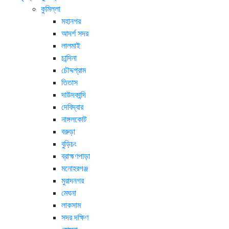
কুমিল্লা
মহানগর
আদর্শ সদর
লালমাই
চান্দিনা
চৌদ্দগ্রাম
তিতাস
দাউদকান্দি
দেবিদ্বার
নাঙ্গলকোট
বরুড়া
বুড়িচং
ব্রাহ্মণপাড়া
মনোহরগঞ্জ
মুরাদনগর
মেঘনা
লাকসাম
সদর দক্ষিণ