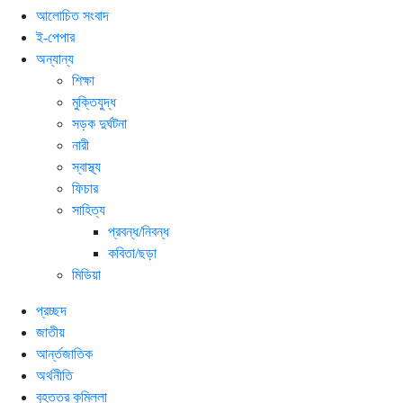
আলোচিত সংবাদ
ই-পেপার
অন্যান্য
শিক্ষা
মুক্তিযুদ্ধ
সড়ক দুর্ঘটনা
নারী
স্বাস্থ্য
ফিচার
সাহিত্য
প্রবন্ধ/নিবন্ধ
কবিতা/ছড়া
মিডিয়া
প্রচ্ছদ
জাতীয়
আর্ন্তজাতিক
অর্থনীতি
বৃহত্তর কুমিল্লা