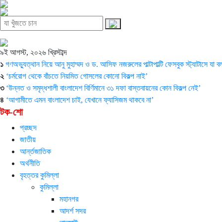
৯ই আগস্ট, ২০২৬ খ্রিস্টাব্দ
১
গণঅভ্যুত্থান নিয়ে আনু মুহাম্মদ ও ড. আসিফ নজরুলের পাল্টাপাল্টি ফেসবুক স্ট্যাটাসে যা 
২
‘চর্মরোগ থেকে বাঁচতে নিয়মিত গোসলের কোনো বিকল্প নাই’
৩
‘উন্নত ও সমৃদ্ধশালী বাংলাদেশ বির্ণিমানে ৩১ দফা বাস্তবায়নের কোন বিকল্প নেই’
৪
‘আগামীতে এমন বাংলাদেশ চাই, যেখানে ফ্যাসিজম থাকবে না’
টক-শো
প্রচ্ছদ
জাতীয়
আর্ন্তজাতিক
অর্থনীতি
বৃহত্তর কুমিল্লা
কুমিল্লা
মহানগর
আদর্শ সদর