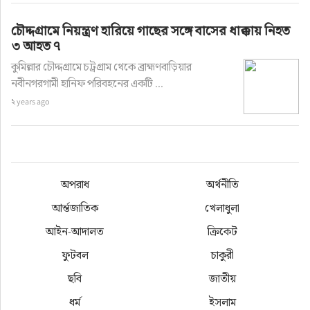
চৌদ্দগ্রামে নিয়ন্ত্রণ হারিয়ে গাছের সঙ্গে বাসের ধাক্কায় নিহত
৩ আহত ৭
কুমিল্লার চৌদ্দগ্রামে চট্রগ্রাম থেকে ব্রাহ্মণবাড়িয়ার
নবীনগরগামী হানিফ পরিবহনের একটি ...
২ years ago
অপরাধ
অর্থনীতি
আর্ন্তজাতিক
খেলাধুলা
আইন-আদালত
ক্রিকেট
ফুটবল
চাকুরী
ছবি
জাতীয়
ধর্ম
ইসলাম