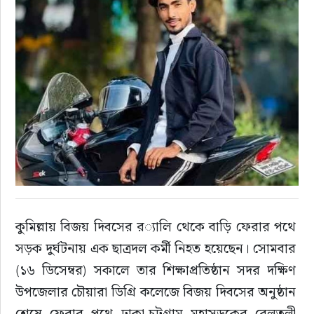
রাজনীতি
নির্বাচন
আলোচিত সংবাদ
ই-পেপার
অন্যান্য
কুমিল্লায় বিজয় দিবসের র‌্যালি থেকে বাড়ি ফেরার পথে 
সড়ক দুর্ঘটনায় এক ছাত্রদল কর্মী নিহত হয়েছেন। সোমবার 
(১৬ ডিসেম্বর) সকালে তার শিক্ষাপ্রতিষ্ঠান সদর দক্ষিণ 
উপজেলার চৌয়ারা ডিগ্রি কলেজে বিজয় দিবসের অনুষ্ঠান 
শেষে ফেরার পথে ঢাকা-চট্টগ্রাম মহাসড়কের বেলতলী 