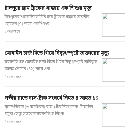
চাঁদপুরে ড্রাম ট্রাকের ধাক্কায় এক শিশুর মৃত্যু
চাঁদপুরের শাহরাস্তিতে মিনি ড্রাম ট্রাকের ধাক্কায় তানভীর
হোসেন (৭) নামে এক শিশুর ...
১ বছর আগে
মোবাইল চার্জ দিতে গিয়ে বিদ্যুৎস্পৃষ্টে ডাক্তারের মৃত্যু
ময়মনসিংহে মোবাইল চার্জ দিতে গিয়ে বিদ্যুৎস্পৃষ্টে তারিকুল
আলম নোমান (৪২) নামে এক ...
২ years ago
গভীর রাতে বাস-ট্রাক সংঘর্ষে নিহত ৪ আহত ১০
বৃহস্পতিবার (৩ অক্টোবর) রাত ১টার দিকে ঢাকা-টাঙ্গাইল-
যমুনা সেতু সড়কের ময়মনসিংহ লিংক ...
২ years ago