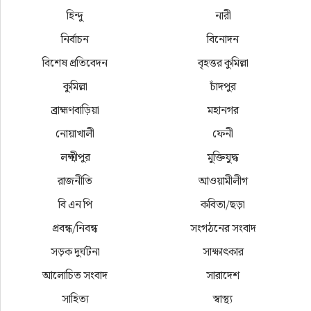
হিন্দু
নারী
নির্বাচন
বিনোদন
বিশেষ প্রতিবেদন
বৃহত্তর কুমিল্লা
কুমিল্লা
চাঁদপুর
ব্রাহ্মণবাড়িয়া
মহানগর
নোয়াখালী
ফেনী
লক্ষ্মীপুর
মুক্তিযুদ্ধ
রাজনীতি
আওয়ামীলীগ
বি এন পি
কবিতা/ছড়া
প্রবন্ধ/নিবন্ধ
সংগঠনের সংবাদ
সড়ক দুর্ঘটনা
সাক্ষাৎকার
আলোচিত সংবাদ
সারাদেশ
সাহিত্য
স্বাস্থ্য