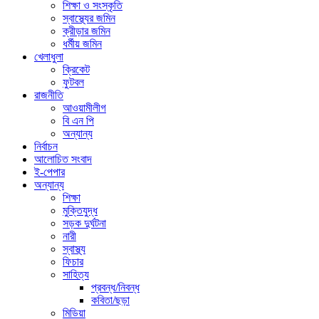
শিক্ষা ও সংস্কৃতি
স্বাস্থ্যের জমিন
ক্রীড়ার জমিন
ধর্মীয় জমিন
খেলাধুলা
ক্রিকেট
ফুটবল
রাজনীতি
আওয়ামীলীগ
বি এন পি
অন্যান্য
নির্বাচন
আলোচিত সংবাদ
ই-পেপার
অন্যান্য
শিক্ষা
মুক্তিযুদ্ধ
সড়ক দুর্ঘটনা
নারী
স্বাস্থ্য
ফিচার
সাহিত্য
প্রবন্ধ/নিবন্ধ
কবিতা/ছড়া
মিডিয়া