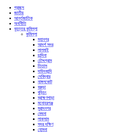
প্রচ্ছদ
জাতীয়
আর্ন্তজাতিক
অর্থনীতি
বৃহত্তর কুমিল্লা
কুমিল্লা
মহানগর
আদর্শ সদর
লালমাই
চান্দিনা
চৌদ্দগ্রাম
তিতাস
দাউদকান্দি
দেবিদ্বার
নাঙ্গলকোট
বরুড়া
বুড়িচং
ব্রাহ্মণপাড়া
মনোহরগঞ্জ
মুরাদনগর
মেঘনা
লাকসাম
সদর দক্ষিণ
হোমনা