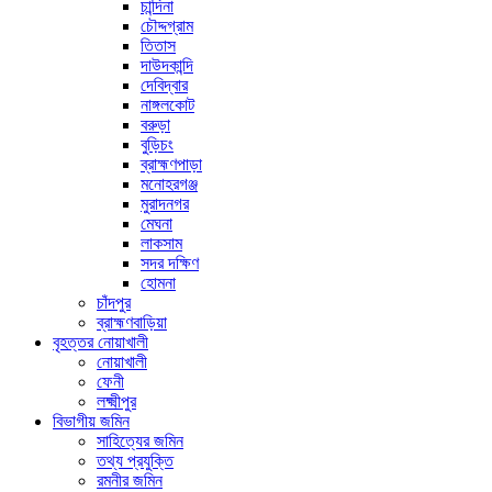
চান্দিনা
চৌদ্দগ্রাম
তিতাস
দাউদকান্দি
দেবিদ্বার
নাঙ্গলকোট
বরুড়া
বুড়িচং
ব্রাহ্মণপাড়া
মনোহরগঞ্জ
মুরাদনগর
মেঘনা
লাকসাম
সদর দক্ষিণ
হোমনা
চাঁদপুর
ব্রাহ্মণবাড়িয়া
বৃহত্তর নোয়াখালী
নোয়াখালী
ফেনী
লক্ষ্মীপুর
বিভাগীয় জমিন
সাহিত্যের জমিন
তথ্য প্রযুক্তি
রমনীর জমিন