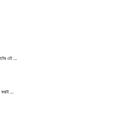
াটের এই ...
 করাই ...