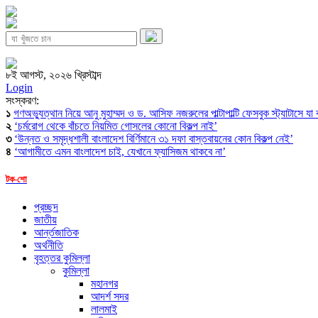
৮ই আগস্ট, ২০২৬ খ্রিস্টাব্দ
Login
সংস্করণ:
১
গণঅভ্যুত্থান নিয়ে আনু মুহাম্মদ ও ড. আসিফ নজরুলের পাল্টাপাল্টি ফেসবুক স্ট্যাটাসে যা
২
‘চর্মরোগ থেকে বাঁচতে নিয়মিত গোসলের কোনো বিকল্প নাই’
৩
‘উন্নত ও সমৃদ্ধশালী বাংলাদেশ বির্ণিমানে ৩১ দফা বাস্তবায়নের কোন বিকল্প নেই’
৪
‘আগামীতে এমন বাংলাদেশ চাই, যেখানে ফ্যাসিজম থাকবে না’
টক-শো
প্রচ্ছদ
জাতীয়
আর্ন্তজাতিক
অর্থনীতি
বৃহত্তর কুমিল্লা
কুমিল্লা
মহানগর
আদর্শ সদর
লালমাই