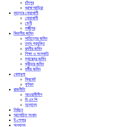
চাঁদপুর
ব্রাহ্মণবাড়িয়া
বৃহত্তর নোয়াখালী
নোয়াখালী
ফেনী
লক্ষ্মীপুর
বিভাগীয় জমিন
সাহিত্যের জমিন
তথ্য প্রযুক্তি
রমনীর জমিন
শিক্ষা ও সংস্কৃতি
স্বাস্থ্যের জমিন
ক্রীড়ার জমিন
ধর্মীয় জমিন
খেলাধুলা
ক্রিকেট
ফুটবল
রাজনীতি
আওয়ামীলীগ
বি এন পি
অন্যান্য
নির্বাচন
আলোচিত সংবাদ
ই-পেপার
অন্যান্য