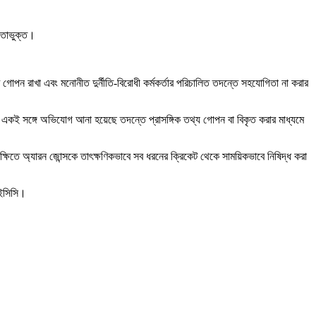
আওতাভুক্ত।
বিষয়টি গোপন রাখা এবং মনোনীত দুর্নীতি-বিরোধী কর্মকর্তার পরিচালিত তদন্তে সহযোগিতা না করার
 একই সঙ্গে অভিযোগ আনা হয়েছে তদন্তে প্রাসঙ্গিক তথ্য গোপন বা বিকৃত করার মাধ্যমে
িতে অ্যারন জোন্সকে তাৎক্ষণিকভাবে সব ধরনের ক্রিকেট থেকে সাময়িকভাবে নিষিদ্ধ করা
আইসিসি।