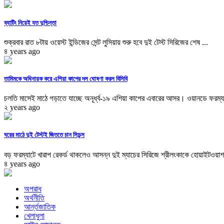
ব্যাটিং নিয়েই যত দুশ্চিন্তা
শুক্রবার রাত ৮টায় ওয়েস্ট ইন্ডিজের সেন্ট লুসিয়ায় শুরু হবে দুই টেস্ট সিরিজের শেষ ...
৪ years ago
তামিমকে অধিনায়ক করে এশিয়া কাপের দল ঘোষণা করল বিসিবি
চলতি মাসেই মাঠে গড়াতে যাচ্ছে অনূর্ধ্ব-১৯ এশিয়া কাপের এবারের আসর। ওয়ানডে ফরম্য
২ years ago
ঘরের মাঠে দুই টেস্টই জিততে চান সিডন্স
বড় ফরম্যাটে খারাপ রেকর্ড থাকলেও আসন্ন দুই ম্যাচের সিরিজে শ্রীলংকাকে হোয়াইটওয়াশ
৪ years ago
অপরাধ
অর্থনীতি
আর্ন্তজাতিক
খেলাধুলা