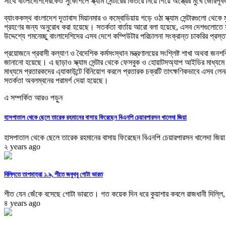
সাথে বাংলাদেশিদেরকেও সুকৌশলে স্ক্যাম সেন্টারের ভিতরে নিয়ে গিয়ে অস্ত্রের মুখে জোরপূর
ব্যাংককস্থ বাংলাদেশ দূতাবাস মিয়ানমার ও কম্বোডিয়ায় গড়ে ওঠা স্ক্যাম সেন্টারগুলো থেক
গ্রহণের জন্য অনুরোধ করা হয়েছে। সতর্কতা বার্তায় আরো বলা হয়েছে, এসব দেশগুলোতে সাইব
উদ্দেশ্যে গমনেচ্ছু বাংলাদেশিদের এসব দেশে কম্পিউটার পরিচালনা সংক্রান্ত চাকরির প্রস
প্রয়োজনে প্রবাসী কল্যাণ ও বৈদেশিক কর্মসংস্থান মন্ত্রণালয়ের সংশ্লিষ্ট শাখা অথবা জনশক
জানানো হয়েছে। এ ছাড়াও স্ক্যাম সেন্টার থেকে ফেসবুক ও হোয়াটসঅ্যাপ আইডির মাধ্যমে বি
মাধ্যমে প্রতারকদের এ্যাকাউন্টে বিনিয়োগ করলে প্রতারক চক্রটি তাৎক্ষণিকভাবে এসব লেনদ
সতর্কতা অবলম্বনের পরামর্শ দেয়া হয়েছে।
এ সম্পর্কিত আরও পড়ুন
হাসপাতাল থেকে ছেলে তারেক রহমানের বাসায় ফিরেছেন বিএনপি চেয়ারপারসন খালেদা জিয়া
হাসপাতাল থেকে ছেলে তারেক রহমানের বাসায় ফিরেছেন বিএনপি চেয়ারপারসন খালেদা জিয়া
২ years ago
দিল্লিতে তাপমাত্রা ১.৯, শীতে জবুথবু গোটা ভারত
শীত যেন জেঁকে বসেছে গোটা ভারতে। গত কয়েক দিন ধরে কুয়াশার কবলে রাজধানী দিল্লি, 
৪ years ago