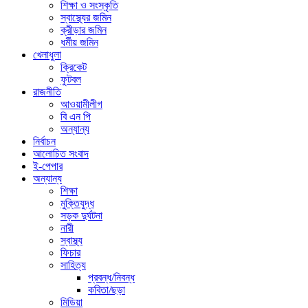
শিক্ষা ও সংস্কৃতি
স্বাস্থ্যের জমিন
ক্রীড়ার জমিন
ধর্মীয় জমিন
খেলাধুলা
ক্রিকেট
ফুটবল
রাজনীতি
আওয়ামীলীগ
বি এন পি
অন্যান্য
নির্বাচন
আলোচিত সংবাদ
ই-পেপার
অন্যান্য
শিক্ষা
মুক্তিযুদ্ধ
সড়ক দুর্ঘটনা
নারী
স্বাস্থ্য
ফিচার
সাহিত্য
প্রবন্ধ/নিবন্ধ
কবিতা/ছড়া
মিডিয়া