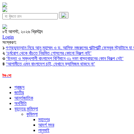
৮ই আগস্ট, ২০২৬ খ্রিস্টাব্দ
Login
সংস্করণ:
১
গণঅভ্যুত্থান নিয়ে আনু মুহাম্মদ ও ড. আসিফ নজরুলের পাল্টাপাল্টি ফেসবুক স্ট্যাটাসে যা
২
‘চর্মরোগ থেকে বাঁচতে নিয়মিত গোসলের কোনো বিকল্প নাই’
৩
‘উন্নত ও সমৃদ্ধশালী বাংলাদেশ বির্ণিমানে ৩১ দফা বাস্তবায়নের কোন বিকল্প নেই’
৪
‘আগামীতে এমন বাংলাদেশ চাই, যেখানে ফ্যাসিজম থাকবে না’
টক-শো
প্রচ্ছদ
জাতীয়
আর্ন্তজাতিক
অর্থনীতি
বৃহত্তর কুমিল্লা
কুমিল্লা
মহানগর
আদর্শ সদর
লালমাই