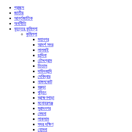
প্রচ্ছদ
জাতীয়
আর্ন্তজাতিক
অর্থনীতি
বৃহত্তর কুমিল্লা
কুমিল্লা
মহানগর
আদর্শ সদর
লালমাই
চান্দিনা
চৌদ্দগ্রাম
তিতাস
দাউদকান্দি
দেবিদ্বার
নাঙ্গলকোট
বরুড়া
বুড়িচং
ব্রাহ্মণপাড়া
মনোহরগঞ্জ
মুরাদনগর
মেঘনা
লাকসাম
সদর দক্ষিণ
হোমনা