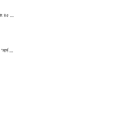
ং ৪৫ ...
ার্স ...