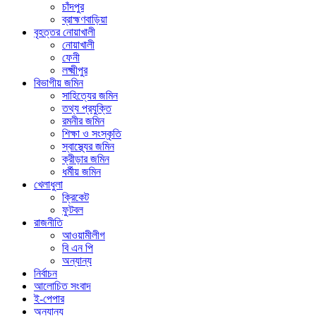
চাঁদপুর
ব্রাহ্মণবাড়িয়া
বৃহত্তর নোয়াখালী
নোয়াখালী
ফেনী
লক্ষ্মীপুর
বিভাগীয় জমিন
সাহিত্যের জমিন
তথ্য প্রযুক্তি
রমনীর জমিন
শিক্ষা ও সংস্কৃতি
স্বাস্থ্যের জমিন
ক্রীড়ার জমিন
ধর্মীয় জমিন
খেলাধুলা
ক্রিকেট
ফুটবল
রাজনীতি
আওয়ামীলীগ
বি এন পি
অন্যান্য
নির্বাচন
আলোচিত সংবাদ
ই-পেপার
অন্যান্য