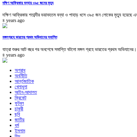
দক্ষিণ আফ্রিকায় বন্যায় ৩৯৫ জনের মৃত্যু
দক্ষিণ আফ্রিকায় শতাব্দীর ভয়াবহতম বন্যা ও পাহাড় ধসে ৩৯৫ জন লোকের মৃত্যু হয়েছে এব
৪ years ago
মঙ্গলগ্রহে ভারতের প্রথম অভিযানের সমাপ্তি
যাত্রা শুরুর আট বছর পর অবশেষে সমাপ্তি ঘটলো মঙ্গল গ্রহে ভারতের প্রথম অভিযানের। ‘ম
৪ years ago
অপরাধ
অর্থনীতি
আর্ন্তজাতিক
খেলাধুলা
আইন-আদালত
ক্রিকেট
ফুটবল
চাকুরী
ছবি
জাতীয়
ধর্ম
ইসলাম
হিন্দু