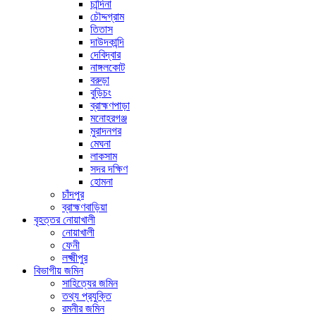
চান্দিনা
চৌদ্দগ্রাম
তিতাস
দাউদকান্দি
দেবিদ্বার
নাঙ্গলকোট
বরুড়া
বুড়িচং
ব্রাহ্মণপাড়া
মনোহরগঞ্জ
মুরাদনগর
মেঘনা
লাকসাম
সদর দক্ষিণ
হোমনা
চাঁদপুর
ব্রাহ্মণবাড়িয়া
বৃহত্তর নোয়াখালী
নোয়াখালী
ফেনী
লক্ষ্মীপুর
বিভাগীয় জমিন
সাহিত্যের জমিন
তথ্য প্রযুক্তি
রমনীর জমিন