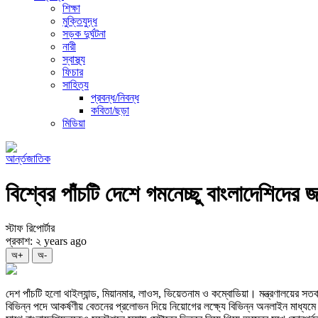
শিক্ষা
মুক্তিযুদ্ধ
সড়ক দুর্ঘটনা
নারী
স্বাস্থ্য
ফিচার
সাহিত্য
প্রবন্ধ/নিবন্ধ
কবিতা/ছড়া
মিডিয়া
আর্ন্তজাতিক
বিশ্বের পাঁচটি দেশে গমনেচ্ছু বাংলাদেশিদের 
স্টাফ রিপোর্টার
প্রকাশ: ২ years ago
অ+
অ-
দেশ পাঁচটি হলো থাইল্যান্ড, মিয়ানমার, লাওস, ভিয়েতনাম ও কম্বোডিয়া। মন্ত্রণালয়ের সতর্ক
বিভিন্ন পদে আকর্ষণীয় বেতনের প্রলোভন দিয়ে নিয়োগের লক্ষ্যে বিভিন্ন অনলাইন মাধ্যমে (ভ