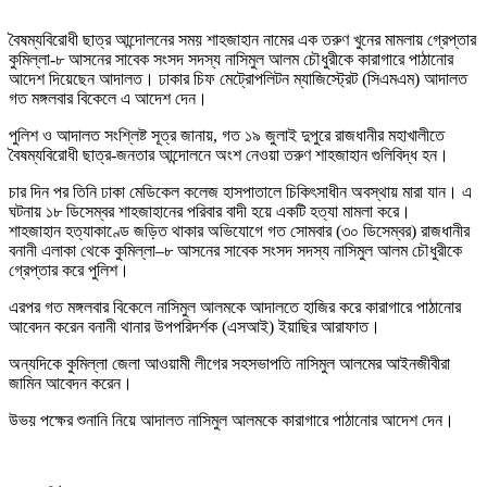
বৈষম্যবিরোধী ছাত্র আন্দোলনের সময় শাহজাহান নামের এক তরুণ খুনের মামলায় গ্রেপ্তার
কুমিল্লা-৮ আসনের সাবেক সংসদ সদস্য নাসিমুল আলম চৌধুরীকে কারাগারে পাঠানোর
আদেশ দিয়েছেন আদালত। ঢাকার চিফ মেট্রোপলিটন ম্যাজিস্ট্রেট (সিএমএম) আদালত
গত মঙ্গলবার বিকেলে এ আদেশ দেন।
পুলিশ ও আদালত সংশ্লিষ্ট সূত্র জানায়, গত ১৯ জুলাই দুপুরে রাজধানীর মহাখালীতে
বৈষম্যবিরোধী ছাত্র-জনতার আন্দোলনে অংশ নেওয়া তরুণ শাহজাহান গুলিবিদ্ধ হন।
চার দিন পর তিনি ঢাকা মেডিকেল কলেজ হাসপাতালে চিকিৎসাধীন অবস্থায় মারা যান। এ
ঘটনায় ১৮ ডিসেম্বর শাহজাহানের পরিবার বাদী হয়ে একটি হত্যা মামলা করে।
শাহজাহান হত্যাকাণ্ডে জড়িত থাকার অভিযোগে গত সোমবার (৩০ ডিসেম্বর) রাজধানীর
বনানী এলাকা থেকে কুমিল্লা–৮ আসনের সাবেক সংসদ সদস্য নাসিমুল আলম চৌধুরীকে
গ্রেপ্তার করে পুলিশ।
এরপর গত মঙ্গলবার বিকেলে নাসিমুল আলমকে আদালতে হাজির করে কারাগারে পাঠানোর
আবেদন করেন বনানী থানার উপপরিদর্শক (এসআই) ইয়াছির আরাফাত।
অন্যদিকে কুমিল্লা জেলা আওয়ামী লীগের সহসভাপতি নাসিমুল আলমের আইনজীবীরা
জামিন আবেদন করেন।
উভয় পক্ষের শুনানি নিয়ে আদালত নাসিমুল আলমকে কারাগারে পাঠানোর আদেশ দেন।