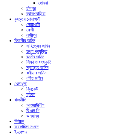
হোমনা
চাঁদপুর
ব্রাহ্মণবাড়িয়া
বৃহত্তর নোয়াখালী
নোয়াখালী
ফেনী
লক্ষ্মীপুর
বিভাগীয় জমিন
সাহিত্যের জমিন
তথ্য প্রযুক্তি
রমনীর জমিন
শিক্ষা ও সংস্কৃতি
স্বাস্থ্যের জমিন
ক্রীড়ার জমিন
ধর্মীয় জমিন
খেলাধুলা
ক্রিকেট
ফুটবল
রাজনীতি
আওয়ামীলীগ
বি এন পি
অন্যান্য
নির্বাচন
আলোচিত সংবাদ
ই-পেপার