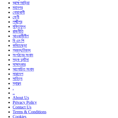
ব্রাহ্মণবাড়িয়া
মহানগর
নোয়াখালী
ফেনী
লক্ষ্মীপুর
মুক্তিযুদ্ধ
রাজনীতি
আওয়ামীলীগ
বি এন পি
কবিতা/ছড়া
প্রবন্ধ/নিবন্ধ
সংগঠনের সংবাদ
সড়ক দুর্ঘটনা
সাক্ষাৎকার
আলোচিত সংবাদ
সারাদেশ
সাহিত্য
স্বাস্থ্য
.
..
About Us
Privacy Policy
Contact Us
Terms & Conditions
Cookies