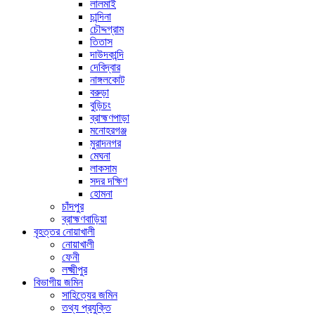
লালমাই
চান্দিনা
চৌদ্দগ্রাম
তিতাস
দাউদকান্দি
দেবিদ্বার
নাঙ্গলকোট
বরুড়া
বুড়িচং
ব্রাহ্মণপাড়া
মনোহরগঞ্জ
মুরাদনগর
মেঘনা
লাকসাম
সদর দক্ষিণ
হোমনা
চাঁদপুর
ব্রাহ্মণবাড়িয়া
বৃহত্তর নোয়াখালী
নোয়াখালী
ফেনী
লক্ষ্মীপুর
বিভাগীয় জমিন
সাহিত্যের জমিন
তথ্য প্রযুক্তি