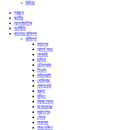
মিডিয়া
প্রচ্ছদ
জাতীয়
আর্ন্তজাতিক
অর্থনীতি
বৃহত্তর কুমিল্লা
কুমিল্লা
মহানগর
আদর্শ সদর
লালমাই
চান্দিনা
চৌদ্দগ্রাম
তিতাস
দাউদকান্দি
দেবিদ্বার
নাঙ্গলকোট
বরুড়া
বুড়িচং
ব্রাহ্মণপাড়া
মনোহরগঞ্জ
মুরাদনগর
মেঘনা
লাকসাম
সদর দক্ষিণ