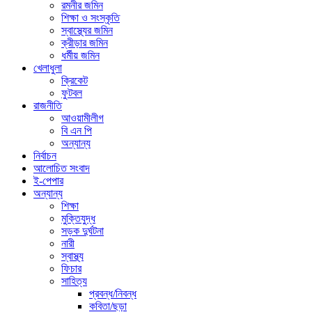
রমনীর জমিন
শিক্ষা ও সংস্কৃতি
স্বাস্থ্যের জমিন
ক্রীড়ার জমিন
ধর্মীয় জমিন
খেলাধুলা
ক্রিকেট
ফুটবল
রাজনীতি
আওয়ামীলীগ
বি এন পি
অন্যান্য
নির্বাচন
আলোচিত সংবাদ
ই-পেপার
অন্যান্য
শিক্ষা
মুক্তিযুদ্ধ
সড়ক দুর্ঘটনা
নারী
স্বাস্থ্য
ফিচার
সাহিত্য
প্রবন্ধ/নিবন্ধ
কবিতা/ছড়া