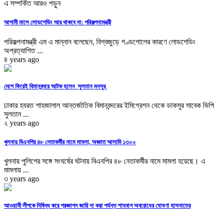
এ সম্পর্কিত আরও পড়ুন
আগামী মাসে লোডশেডিং আর থাকবে না: পরিকল্পনামন্ত্রী
পরিকল্পনামন্ত্রী এম এ মান্নান বলেছেন, বিশ্বজুড়ে গণ্ডগোলের কারণে লোডশেডিং
অপ্রত্যাশিত ...
৪ years ago
দেশে ফিরেই বিমানবন্দরে আটক হলেন সুলতান মনসুর
ঢাকার হযরত শাহজালাল আন্তর্জাতিক বিমানবন্দরের ইমিগ্রেশন থেকে ডাকসুর সাবেক ভিপি
সুলতান ...
২ years ago
খুলনায় বিএনপির ৪৮ নেতাকর্মীর নামে মামলা, অজ্ঞাত আসামি ১৩০০
খুলনায় পুলিশের সঙ্গে সংঘর্ষের ঘটনায় বিএনপির ৪৮ নেতাকর্মীর নামে মামলা হয়েছে। এ
মামলায় ...
৩ years ago
আওয়ামী লীগকে নিষিদ্ধ করে প্রজ্ঞাপন জারি না করা পর্যন্ত শাহবাগ অবরোধের ঘোষণা হাসনাতের