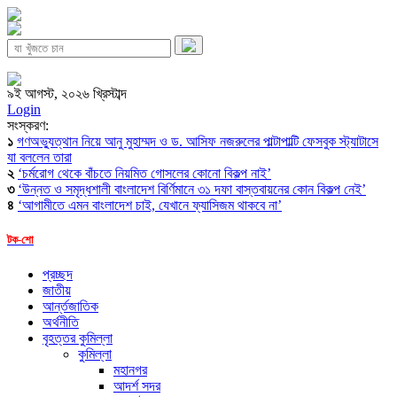
৯ই আগস্ট, ২০২৬ খ্রিস্টাব্দ
Login
সংস্করণ:
১
গণঅভ্যুত্থান নিয়ে আনু মুহাম্মদ ও ড. আসিফ নজরুলের পাল্টাপাল্টি ফেসবুক স্ট্যাটাসে
যা বললেন তারা
২
‘চর্মরোগ থেকে বাঁচতে নিয়মিত গোসলের কোনো বিকল্প নাই’
৩
‘উন্নত ও সমৃদ্ধশালী বাংলাদেশ বির্ণিমানে ৩১ দফা বাস্তবায়নের কোন বিকল্প নেই’
৪
‘আগামীতে এমন বাংলাদেশ চাই, যেখানে ফ্যাসিজম থাকবে না’
টক-শো
প্রচ্ছদ
জাতীয়
আর্ন্তজাতিক
অর্থনীতি
বৃহত্তর কুমিল্লা
কুমিল্লা
মহানগর
আদর্শ সদর