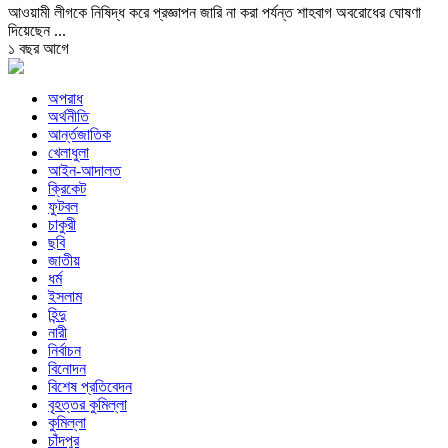
আওয়ামী লীগকে নিষিদ্ধ করে প্রজ্ঞাপন জারি না করা পর্যন্ত শাহবাগ অবরোধের ঘোষণা
দিয়েছেন ...
১ বছর আগে
অপরাধ
অর্থনীতি
আর্ন্তজাতিক
খেলাধুলা
আইন-আদালত
ক্রিকেট
ফুটবল
চাকুরী
ছবি
জাতীয়
ধর্ম
ইসলাম
হিন্দু
নারী
নির্বাচন
বিনোদন
বিশেষ প্রতিবেদন
বৃহত্তর কুমিল্লা
কুমিল্লা
চাঁদপুর