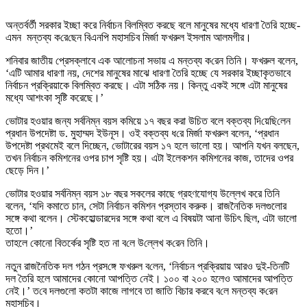
অন্তর্বর্তী সরকার ইচ্ছা করে নির্বাচন বিলম্বিত করছে বলে মানুষের মধ্যে ধারণা তৈরি হচ্ছে-
এমন মন্তব্য ক‌রে‌ছেন বিএন‌পি মহাস‌চিব মির্জা ফখরুল ইসলাম আলমগীর।
শ‌নিবার জাতীয় প্রেসক্লাবে এক আলোচনা সভায় এ মন্তব্য ক‌রেন তি‌নি। ফখরুল বলেন,
‘এটি আমার ধারণা নয়, দেশের মানুষের মাঝে ধারণা তৈরি হচ্ছে যে সরকার ইচ্ছাকৃতভাবে
নির্বাচন প্রক্রিয়াকে বিলম্বিত করছে। এটা সঠিক নয়। কিন্তু একই সঙ্গে এটা মানুষের
মধ্যে আশংকা সৃষ্টি করেছে।’
ভোটার হওয়ার জন্য সর্বনিম্ন বয়স কমিয়ে ১৭ বছর করা উচিত বলে বক্তব্য দি‌য়ে‌ছি‌লেন
প্রধান উপদেষ্টা ড. মুহাম্মদ ইউনূস। ওই বক্তব্য ধ‌রে মির্জা ফখরুল বলেন, ‘প্রধান
উপদেষ্টা প্রথমেই বলে দিচ্ছেন, ভোটারের বয়স ১৭ হলে ভালো হয়। আপনি যখন বলছেন,
তখন নির্বাচন কমিশনের ওপর চাপ সৃষ্টি হয়। এটা ইলেকশন কমিশনের কাজ, তাদের ওপর
ছেড়ে দিন।’
ভোটার হওয়ার সর্বনিম্ন বয়স ১৮ বছর সকলের কাছে গ্রহণযোগ্য উল্লেখ করে তিনি
বলেন, ‘যদি কমাতে চান, সেটা নির্বাচন কমিশন প্রস্তাব করুক। রাজনৈতিক দলগুলোর
সঙ্গে কথা বলেন। স্টেকহোল্ডারদের সঙ্গে কথা বলে এ বিষয়টা আনা উচিৎ ছিল, এটা ভালো
হতো।’
তাহলে কোনো বিতর্কের সৃষ্টি হত না ব‌লে উ‌ল্লেখ ক‌রেন তি‌নি।
নতুন রাজনৈতিক দল গঠন প্রস‌ঙ্গে ফখরুল ব‌লেন, ‘নির্বাচন প্রক্রিয়ায় আরও দুই-তিনটি
দল তৈরি হলে আমাদের কোনো আপত্তি নেই। ১০০ বা ২০০ হলেও আমাদের আপত্তি
নেই।’ ত‌বে দলগুলো কতটা কাজে লাগবে তা জাতি বিচার করবে ব‌লে মন্তব্য ক‌রেন
মহাস‌চিব।