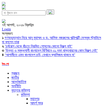
৭ই আগস্ট, ২০২৬ খ্রিস্টাব্দ
Login
সংস্করণ:
১
গণঅভ্যুত্থান নিয়ে আনু মুহাম্মদ ও ড. আসিফ নজরুলের পাল্টাপাল্টি ফেসবুক স্ট্যাটাসে
যা বললেন তারা
২
‘চর্মরোগ থেকে বাঁচতে নিয়মিত গোসলের কোনো বিকল্প নাই’
৩
‘উন্নত ও সমৃদ্ধশালী বাংলাদেশ বির্ণিমানে ৩১ দফা বাস্তবায়নের কোন বিকল্প নেই’
৪
‘আগামীতে এমন বাংলাদেশ চাই, যেখানে ফ্যাসিজম থাকবে না’
টক-শো
প্রচ্ছদ
জাতীয়
আর্ন্তজাতিক
অর্থনীতি
বৃহত্তর কুমিল্লা
কুমিল্লা
মহানগর
আদর্শ সদর