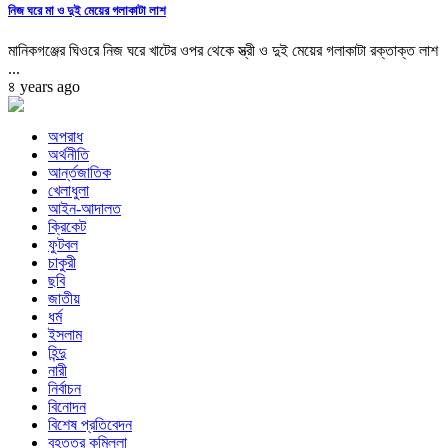
নিজ ঘরে মা ও দুই মেয়ের গলাকাটা লাশ
মানিকগঞ্জের ঘিওরে নিজ ঘরে খাটের ওপর থেকে স্ত্রী ও দুই মেয়ের গলাকাটা রক্তাক্ত লাশ
...
৪ years ago
অপরাধ
অর্থনীতি
আর্ন্তজাতিক
খেলাধুলা
আইন-আদালত
ক্রিকেট
ফুটবল
চাকুরী
ছবি
জাতীয়
ধর্ম
ইসলাম
হিন্দু
নারী
নির্বাচন
বিনোদন
বিশেষ প্রতিবেদন
বৃহত্তর কুমিল্লা