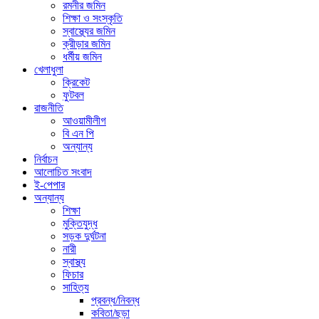
রমনীর জমিন
শিক্ষা ও সংস্কৃতি
স্বাস্থ্যের জমিন
ক্রীড়ার জমিন
ধর্মীয় জমিন
খেলাধুলা
ক্রিকেট
ফুটবল
রাজনীতি
আওয়ামীলীগ
বি এন পি
অন্যান্য
নির্বাচন
আলোচিত সংবাদ
ই-পেপার
অন্যান্য
শিক্ষা
মুক্তিযুদ্ধ
সড়ক দুর্ঘটনা
নারী
স্বাস্থ্য
ফিচার
সাহিত্য
প্রবন্ধ/নিবন্ধ
কবিতা/ছড়া