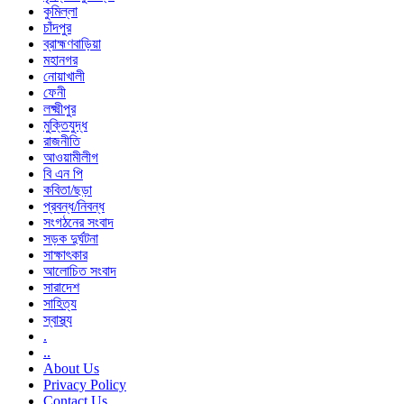
কুমিল্লা
চাঁদপুর
ব্রাহ্মণবাড়িয়া
মহানগর
নোয়াখালী
ফেনী
লক্ষ্মীপুর
মুক্তিযুদ্ধ
রাজনীতি
আওয়ামীলীগ
বি এন পি
কবিতা/ছড়া
প্রবন্ধ/নিবন্ধ
সংগঠনের সংবাদ
সড়ক দুর্ঘটনা
সাক্ষাৎকার
আলোচিত সংবাদ
সারাদেশ
সাহিত্য
স্বাস্থ্য
.
..
About Us
Privacy Policy
Contact Us