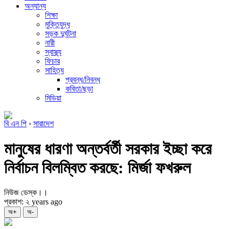
অন্যান্য
শিক্ষা
মুক্তিযুদ্ধ
সড়ক দুর্ঘটনা
নারী
স্বাস্থ্য
ফিচার
সাহিত্য
প্রবন্ধ/নিবন্ধ
কবিতা/ছড়া
মিডিয়া
বি এন পি
›
সারাদেশ
মানুষের ধারণা অন্তর্বর্তী সরকার ইচ্ছা করে
নির্বাচন বিলম্বিত করছে: মির্জা ফখরুল
নিউজ ডেস্ক।।
প্রকাশ: ২ years ago
অ+
অ-