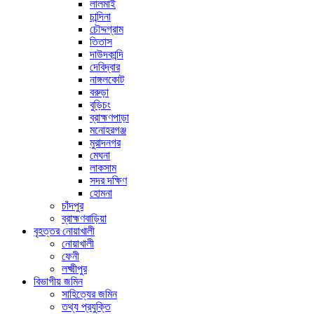
লালমাই
চান্দিনা
চৌদ্দগ্রাম
তিতাস
দাউদকান্দি
দেবিদ্বার
নাঙ্গলকোট
বরুড়া
বুড়িচং
ব্রাহ্মণপাড়া
মনোহরগঞ্জ
মুরাদনগর
মেঘনা
লাকসাম
সদর দক্ষিণ
হোমনা
চাঁদপুর
ব্রাহ্মণবাড়িয়া
বৃহত্তর নোয়াখালী
নোয়াখালী
ফেনী
লক্ষ্মীপুর
বিভাগীয় জমিন
সাহিত্যের জমিন
তথ্য প্রযুক্তি