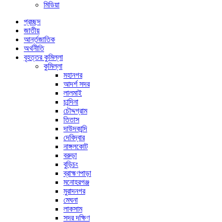
মিডিয়া
প্রচ্ছদ
জাতীয়
আর্ন্তজাতিক
অর্থনীতি
বৃহত্তর কুমিল্লা
কুমিল্লা
মহানগর
আদর্শ সদর
লালমাই
চান্দিনা
চৌদ্দগ্রাম
তিতাস
দাউদকান্দি
দেবিদ্বার
নাঙ্গলকোট
বরুড়া
বুড়িচং
ব্রাহ্মণপাড়া
মনোহরগঞ্জ
মুরাদনগর
মেঘনা
লাকসাম
সদর দক্ষিণ