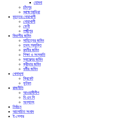
হোমনা
চাঁদপুর
ব্রাহ্মণবাড়িয়া
বৃহত্তর নোয়াখালী
নোয়াখালী
ফেনী
লক্ষ্মীপুর
বিভাগীয় জমিন
সাহিত্যের জমিন
তথ্য প্রযুক্তি
রমনীর জমিন
শিক্ষা ও সংস্কৃতি
স্বাস্থ্যের জমিন
ক্রীড়ার জমিন
ধর্মীয় জমিন
খেলাধুলা
ক্রিকেট
ফুটবল
রাজনীতি
আওয়ামীলীগ
বি এন পি
অন্যান্য
নির্বাচন
আলোচিত সংবাদ
ই-পেপার