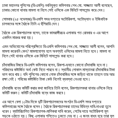
ঢাকা মহানগর পুলিশের (ডিএমপি) নবনিযুক্ত কমিশনার শেখ মো. সাজ্জাত আলী বলেছেন,
ঢাকার কোনো থানায় মামলা না নিলে সেই ওসিকে এক মিনিটে সাসপেন্ড করে দেব।
সোমবার (২৫ নভেম্বর) ডিএমপি সদর দপ্তরে অটোরিকশা, অটোভ্যান ও ইজিবাইক
চালকদের সঙ্গে বৈঠকে তিনি এ হুঁশিয়ারি দেন।
বৈঠকে এক রিকশাচালক বলেন, তাকে কামরাঙ্গীরচর এলাকায় গত রোববার ও এর আগে
একদিন মারধর করা হয়।
এমন অভিযোগের পরিপ্রেক্ষিতে ডিএমপি কমিশনার শেখ মো. সাজ্জাত আলী বলেন, আপনি
মামলা করেননি কেন? মামলাযোগ্য হলে অবশ্যই ওসিদের মামলা নিতে হবে। মামলা না
নিলে সেই থানার ওসিকে এক মিনিটে সাসপেন্ড করা হবে।
চাঁদাবাজির বিষয়ে ডিএমপি কমিশনার বলেন, রিকশা-ভ্যানে কোনো চাঁদাবাজি হবে না।
গরিবদের কষ্টার্জিত অর্থ কেউ নিতে পারবে না। স্থানীয় লোকাল মাস্তানরা চাঁদাবাজির টাকা
ভাগ করে খায়। যদি পুলিশের কোনো লোক চাঁদাবাজির সঙ্গে জড়িত থাকে তাহলে তার আর
রক্ষা নেই। গবিবের কষ্টার্জিত টাকা কেউ নিলেই ব্যবস্থা নেওয়া হবে।
চাঁদাবাজি বন্ধে কমিটি করার কথা জানিয়ে তিনি বলেন, রিকশাচালকরা থানার ওসিকে নিয়ে
কমিটি করুন। কমিটি চাঁদাবাজি বন্ধে কাজ করবে।
এর আগে বেলা ১১টার দিকে দুটি রিকশাচালকদের সংগঠন ডিএমপি সদর দপ্তরে
কমিশনারের সঙ্গে বৈঠকে বসেন। বৈঠকে রিকশাচালকরা তাদের বিভিন্ন দাবি-দাওয়া তুলে
ধরেন। ব্যাটারিচালিত রিকশাচালক-মালিকরা দাবি করেন, পেটের দায়ে অটোরিকশা মূল
সড়কে ওঠাতে হয়। কিছু এলাকার গলিতেও ঢুকতে দেয় না। এ জন্য বাধ্য হয়ে তারা মূল