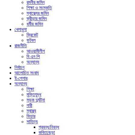
রমনীর জমিন
শিক্ষা ও সংস্কৃতি
স্বাস্থ্যের জমিন
ক্রীড়ার জমিন
ধর্মীয় জমিন
খেলাধুলা
ক্রিকেট
ফুটবল
রাজনীতি
আওয়ামীলীগ
বি এন পি
অন্যান্য
নির্বাচন
আলোচিত সংবাদ
ই-পেপার
অন্যান্য
শিক্ষা
মুক্তিযুদ্ধ
সড়ক দুর্ঘটনা
নারী
স্বাস্থ্য
ফিচার
সাহিত্য
প্রবন্ধ/নিবন্ধ
কবিতা/ছড়া