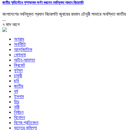
জাতীয় স্মৃতিসৌধে পুষ্পস্তবক অর্পণ করলেন নবনিযুক্ত প্রধান বিচারপতি
বাংলাদেশের নবনিযুক্ত প্রধান বিচারপতি জুবায়ের রহমান চৌধুরী সাভারে অবস্থিত জাতীয়
...
৭ মাস আগে
অপরাধ
অর্থনীতি
আর্ন্তজাতিক
খেলাধুলা
আইন-আদালত
ক্রিকেট
ফুটবল
চাকুরী
ছবি
জাতীয়
ধর্ম
ইসলাম
হিন্দু
নারী
নির্বাচন
বিনোদন
বিশেষ প্রতিবেদন
বৃহত্তর কুমিল্লা