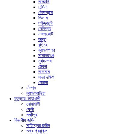
লালমাই
চান্দিনা
চৌদ্দগ্রাম
তিতাস
দাউদকান্দি
দেবিদ্বার
নাঙ্গলকোট
বরুড়া
বুড়িচং
ব্রাহ্মণপাড়া
মনোহরগঞ্জ
মুরাদনগর
মেঘনা
লাকসাম
সদর দক্ষিণ
হোমনা
চাঁদপুর
ব্রাহ্মণবাড়িয়া
বৃহত্তর নোয়াখালী
নোয়াখালী
ফেনী
লক্ষ্মীপুর
বিভাগীয় জমিন
সাহিত্যের জমিন
তথ্য প্রযুক্তি