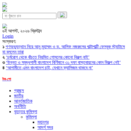
৬ই আগস্ট, ২০২৬ খ্রিস্টাব্দ
Login
সংস্করণ:
১
গণঅভ্যুত্থান নিয়ে আনু মুহাম্মদ ও ড. আসিফ নজরুলের পাল্টাপাল্টি ফেসবুক স্ট্যাটাসে
যা বললেন তারা
২
‘চর্মরোগ থেকে বাঁচতে নিয়মিত গোসলের কোনো বিকল্প নাই’
৩
‘উন্নত ও সমৃদ্ধশালী বাংলাদেশ বির্ণিমানে ৩১ দফা বাস্তবায়নের কোন বিকল্প নেই’
৪
‘আগামীতে এমন বাংলাদেশ চাই, যেখানে ফ্যাসিজম থাকবে না’
টক-শো
প্রচ্ছদ
জাতীয়
আর্ন্তজাতিক
অর্থনীতি
বৃহত্তর কুমিল্লা
কুমিল্লা
মহানগর
আদর্শ সদর