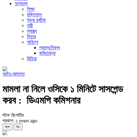
অন্যান্য
শিক্ষা
মুক্তিযুদ্ধ
সড়ক দুর্ঘটনা
নারী
স্বাস্থ্য
ফিচার
সাহিত্য
প্রবন্ধ/নিবন্ধ
কবিতা/ছড়া
মিডিয়া
আইন-আদালত
মামলা না নিলে ওসিকে ১ মিনিটে সাসপেন্ড
করব : ডিএমপি কমিশনার
স্টাফ রিপোর্টার
প্রকাশ: ২ years ago
অ+
অ-