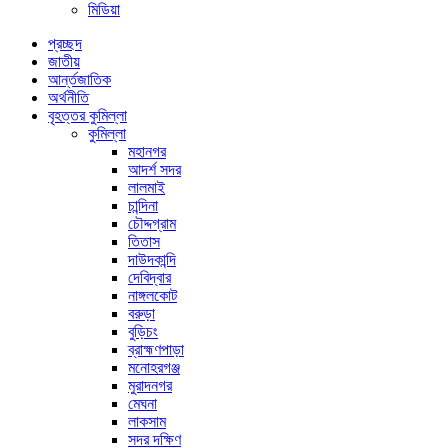
মিডিয়া
প্রচ্ছদ
জাতীয়
আর্ন্তজাতিক
অর্থনীতি
বৃহত্তর কুমিল্লা
কুমিল্লা
মহানগর
আদর্শ সদর
লালমাই
চান্দিনা
চৌদ্দগ্রাম
তিতাস
দাউদকান্দি
দেবিদ্বার
নাঙ্গলকোট
বরুড়া
বুড়িচং
ব্রাহ্মণপাড়া
মনোহরগঞ্জ
মুরাদনগর
মেঘনা
লাকসাম
সদর দক্ষিণ