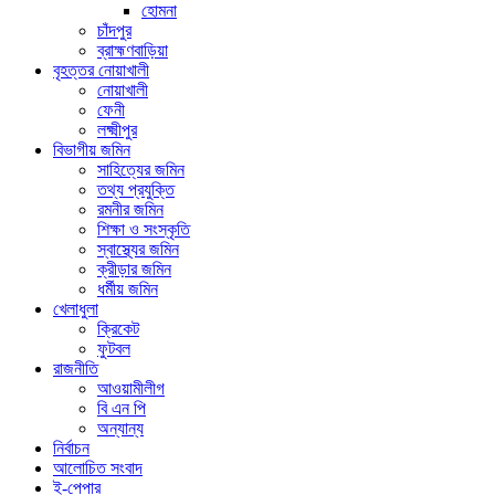
হোমনা
চাঁদপুর
ব্রাহ্মণবাড়িয়া
বৃহত্তর নোয়াখালী
নোয়াখালী
ফেনী
লক্ষ্মীপুর
বিভাগীয় জমিন
সাহিত্যের জমিন
তথ্য প্রযুক্তি
রমনীর জমিন
শিক্ষা ও সংস্কৃতি
স্বাস্থ্যের জমিন
ক্রীড়ার জমিন
ধর্মীয় জমিন
খেলাধুলা
ক্রিকেট
ফুটবল
রাজনীতি
আওয়ামীলীগ
বি এন পি
অন্যান্য
নির্বাচন
আলোচিত সংবাদ
ই-পেপার