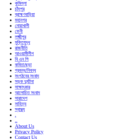
কুমিল্লা
চাঁদপুর
ব্রাহ্মণবাড়িয়া
মহানগর
নোয়াখালী
ফেনী
লক্ষ্মীপুর
মুক্তিযুদ্ধ
রাজনীতি
আওয়ামীলীগ
বি এন পি
কবিতা/ছড়া
প্রবন্ধ/নিবন্ধ
সংগঠনের সংবাদ
সড়ক দুর্ঘটনা
সাক্ষাৎকার
আলোচিত সংবাদ
সারাদেশ
সাহিত্য
স্বাস্থ্য
.
..
About Us
Privacy Policy
Contact Us