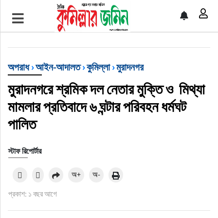
প্রচ্ছদ
জাতীয়
অপরাধ
›
আইন-আদালত
›
কুমিল্লা
›
মুরাদনগর
আর্ন্তজাতিক
মুরাদনগরে শ্রমিক দল নেতার মুক্তি ও মিথ্যা
মামলার প্রতিবাদে ৬ ঘন্টার পরিবহন ধর্মঘট
অর্থনীতি
পালিত
বৃহত্তর কুমিল্লা
স্টাফ রিপোর্টার
বৃহত্তর নোয়াখালী
অ+
অ-
বিভাগীয় জমিন
প্রকাশ: ১ বছর আগে
খেলাধুলা