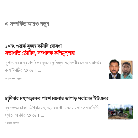
এ সম্পর্কিত আরও পড়ুন
১৭নং ওয়ার্ড সুজন কমিটি ঘোষণা
সভাপতি তৌহিদ, সম্পাদক কলিমুল্লাহ
সুশাসনের জন্য নাগরিক (সুজন) কুমিল্লা মহানগরীর ১৭নং ওয়ার্ডের
কমিটি গঠিত হয়েছে। ...
৩ years ago
চান্দিনায় মহাসড়কের পাশে ময়লার ভাগাড় সরালেন ইউএনও
ব্যস্ততম ঢাকা-চট্টগ্রাম মহাসড়কের পাশ যেন ময়লা ফেলার নির্দিষ্ট
স্থানে পরিণত হয়েছে। ...
১ বছর আগে