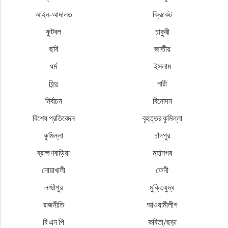
আইন-আদালত
ক্রিকেট
ফুটবল
চাকুরী
ছবি
জাতীয়
ধর্ম
ইসলাম
হিন্দু
নারী
নির্বাচন
বিনোদন
বিশেষ প্রতিবেদন
বৃহত্তর কুমিল্লা
কুমিল্লা
চাঁদপুর
ব্রাহ্মণবাড়িয়া
মহানগর
নোয়াখালী
ফেনী
লক্ষ্মীপুর
মুক্তিযুদ্ধ
রাজনীতি
আওয়ামীলীগ
বি এন পি
কবিতা/ছড়া