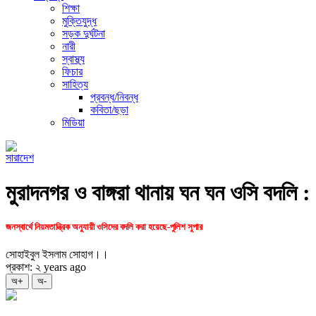
শিক্ষা
মুক্তিযুদ্ধ
সড়ক দুর্ঘটনা
নারী
স্বাস্থ্য
ফিচার
সাহিত্য
প্রবন্ধ/নিবন্ধ
কবিতা/ছড়া
মিডিয়া
সারাদেশ
মুরাদনগর ও বাঙ্গরা থানায় ঘন ঘন ওসি বদলি :
জনস্বার্থে নিয়মতান্ত্রিক অনুযায়ী ওসিদের বদলি করা হয়েছে-পুলিশ সুপার
সোহাইবুল ইসলাম সোহাগ।।
প্রকাশ: ২ years ago
অ+
অ-