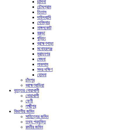
চান্দিনা
চৌদ্দগ্রাম
তিতাস
দাউদকান্দি
দেবিদ্বার
নাঙ্গলকোট
বরুড়া
বুড়িচং
ব্রাহ্মণপাড়া
মনোহরগঞ্জ
মুরাদনগর
মেঘনা
লাকসাম
সদর দক্ষিণ
হোমনা
চাঁদপুর
ব্রাহ্মণবাড়িয়া
বৃহত্তর নোয়াখালী
নোয়াখালী
ফেনী
লক্ষ্মীপুর
বিভাগীয় জমিন
সাহিত্যের জমিন
তথ্য প্রযুক্তি
রমনীর জমিন