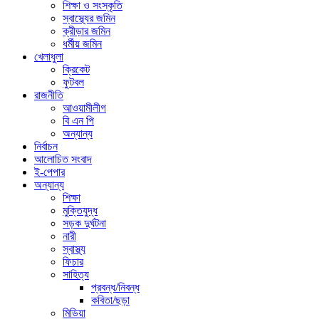
শিক্ষা ও সংস্কৃতি
স্বাস্থ্যের জমিন
ক্রীড়ার জমিন
ধর্মীয় জমিন
খেলাধুলা
ক্রিকেট
ফুটবল
রাজনীতি
আওয়ামীলীগ
বি এন পি
অন্যান্য
নির্বাচন
আলোচিত সংবাদ
ই-পেপার
অন্যান্য
শিক্ষা
মুক্তিযুদ্ধ
সড়ক দুর্ঘটনা
নারী
স্বাস্থ্য
ফিচার
সাহিত্য
প্রবন্ধ/নিবন্ধ
কবিতা/ছড়া
মিডিয়া