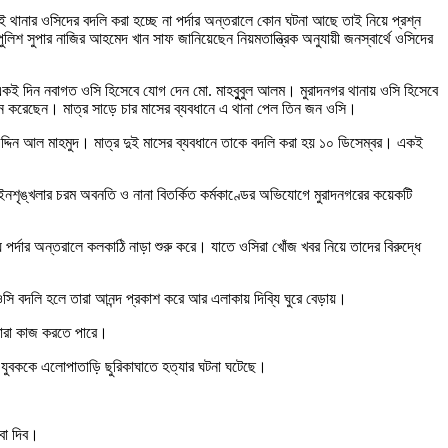
ই থানার ওসিদের বদলি করা হচ্ছে না পর্দার অন্তরালে কোন ঘটনা আছে তাই নিয়ে প্রশ্ন
ুলিশ সুপার নাজির আহমেদ খান সাফ জানিয়েছেন নিয়মতান্ত্রিক অনুযায়ী জনস্বার্থে ওসিদের
। একই দিন নবাগত ওসি হিসেবে যোগ দেন মো. মাহবুুবুল আলম। মুরাদনগর থানায় ওসি হিসেবে
ন করেছেন। মাত্র সাড়ে চার মাসের ব্যবধানে এ থানা পেল তিন জন ওসি।
্দিন আল মাহমুদ। মাত্র দুই মাসের ব্যবধানে তাকে বদলি করা হয় ১০ ডিসেম্বর। একই
ইনশৃঙ্খলার চরম অবনতি ও নানা বিতর্কিত কর্মকাণ্ডের অভিযোগে মুরাদনগরের কয়েকটি
্দার অন্তরালে কলকাঠি নাড়া শুরু করে। যাতে ওসিরা খোঁজ খবর নিয়ে তাদের বিরুদ্ধে
সি বদলি হলে তারা আনন্দ প্রকাশ করে আর এলাকায় দিব্যি ঘুরে বেড়ায়।
 তারা কাজ করতে পারে।
ক যুবককে এলোপাতাড়ি ছুরিকাঘাতে হত্যার ঘটনা ঘটেছে।
বা দিব।