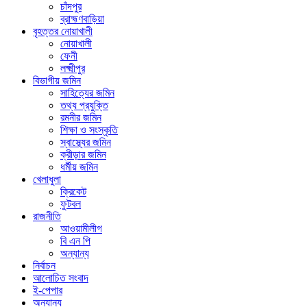
চাঁদপুর
ব্রাহ্মণবাড়িয়া
বৃহত্তর নোয়াখালী
নোয়াখালী
ফেনী
লক্ষ্মীপুর
বিভাগীয় জমিন
সাহিত্যের জমিন
তথ্য প্রযুক্তি
রমনীর জমিন
শিক্ষা ও সংস্কৃতি
স্বাস্থ্যের জমিন
ক্রীড়ার জমিন
ধর্মীয় জমিন
খেলাধুলা
ক্রিকেট
ফুটবল
রাজনীতি
আওয়ামীলীগ
বি এন পি
অন্যান্য
নির্বাচন
আলোচিত সংবাদ
ই-পেপার
অন্যান্য