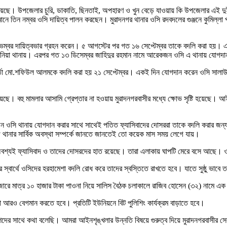
া দিয়েছে। উপজেলার চুরি, ডাকাতি, ছিনতাই, অপহারণ ও খুন বেড়ে যাওয়ায় কি উপজেলার এই দু
নে তিন নম্বর ওসি দায়িত্ব পালন করছেন। মুরাদনগর থানার ওসি রদবদলের গুঞ্জনে কুমিল্লা প
র ৫ নভেম্বর দায়িত্বভার গ্রহন করেন। ৫ আগস্টের পর গত ১৬ সেপ্টেম্বর তাকে বদলি করা হয়
তকানিয়া থানায়। এরপর গত ১৩ ডিসেম্বর জাহিদুর রহমান নামে আরেকজন ওসি এ থানায় যোগদা
কর্তা মো.শফিউল আলমকে বদলি করা হয় ২১ সেপ্টেম্বর। একই দিন যোগদান করেন ওসি সালাউদ
। বহু মামলার আসামি গ্রেপ্তার না হওয়ায় মুরাদনগরবাসীর মধ্যে ক্ষোভ সৃষ্টি হয়েছে। আ
ন ওসি থানায় যোগদান করার সাথে সাথেই পতিত ফ্যাসিবাদের দোসররা তাকে বদলি করার জন্য পর
থানার সার্বিক অবস্থা সম্পর্কে জানতে জানতেই তো কয়েক মাস সময় লেগে যায়।
নে অবশ্যই ফ্যাসিবাদ ও তাদের দোসরদের হাত রয়েছে। তারা এলাকায় ঘাপটি মেরে বসে আছে। ও
র স্বার্থে ওসিদের হরহামেশা বদলি রোধ করে তাদের স্বস্তিতে রাখতে হবে। যাতে সুষ্ঠু ভাবে
বাজারে মাত্র ১০ হাজার টাকা পাওনা নিয়ে সালিস বৈঠক চলাকালে রাজিব হোসেন (৩২) নামে এ
া আরও বেগমান করতে হবে। প্রতিটি ইউনিয়নে বিট পুলিশিং কার্যক্রম বাড়াতে হবে।
দের সাথে কথা বলেছি। আমরা আইনশৃঙ্খলার উন্নতি বিষয়ে গুরুত্ব দিয়ে মুরাদনগরবাসীর সে