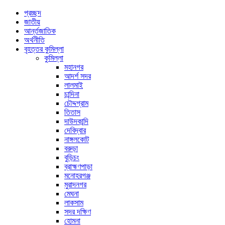
প্রচ্ছদ
জাতীয়
আর্ন্তজাতিক
অর্থনীতি
বৃহত্তর কুমিল্লা
কুমিল্লা
মহানগর
আদর্শ সদর
লালমাই
চান্দিনা
চৌদ্দগ্রাম
তিতাস
দাউদকান্দি
দেবিদ্বার
নাঙ্গলকোট
বরুড়া
বুড়িচং
ব্রাহ্মণপাড়া
মনোহরগঞ্জ
মুরাদনগর
মেঘনা
লাকসাম
সদর দক্ষিণ
হোমনা