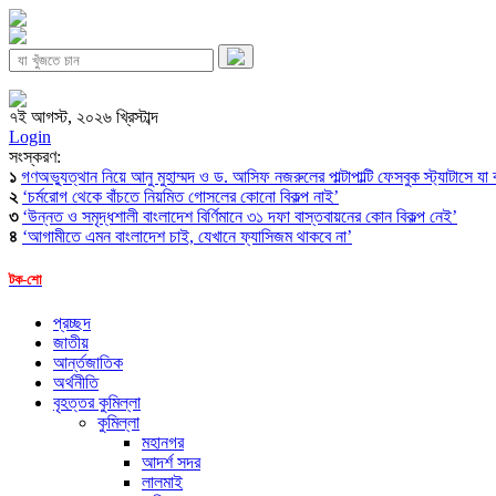
৭ই আগস্ট, ২০২৬ খ্রিস্টাব্দ
Login
সংস্করণ:
১
গণঅভ্যুত্থান নিয়ে আনু মুহাম্মদ ও ড. আসিফ নজরুলের পাল্টাপাল্টি ফেসবুক স্ট্যাটাসে যা
২
‘চর্মরোগ থেকে বাঁচতে নিয়মিত গোসলের কোনো বিকল্প নাই’
৩
‘উন্নত ও সমৃদ্ধশালী বাংলাদেশ বির্ণিমানে ৩১ দফা বাস্তবায়নের কোন বিকল্প নেই’
৪
‘আগামীতে এমন বাংলাদেশ চাই, যেখানে ফ্যাসিজম থাকবে না’
টক-শো
প্রচ্ছদ
জাতীয়
আর্ন্তজাতিক
অর্থনীতি
বৃহত্তর কুমিল্লা
কুমিল্লা
মহানগর
আদর্শ সদর
লালমাই