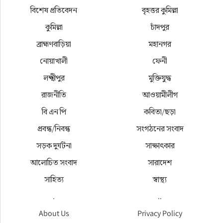
বিশেষ প্রতিবেদন
বৃহত্তর কুমিল্লা
কুমিল্লা
চাঁদপুর
ব্রাহ্মণবাড়িয়া
মহানগর
নোয়াখালী
ফেনী
লক্ষ্মীপুর
মুক্তিযুদ্ধ
রাজনীতি
আওয়ামীলীগ
বি এন পি
কবিতা/ছড়া
প্রবন্ধ/নিবন্ধ
সংগঠনের সংবাদ
সড়ক দুর্ঘটনা
সাক্ষাৎকার
আলোচিত সংবাদ
সারাদেশ
সাহিত্য
স্বাস্থ্য
.
..
About Us
Privacy Policy