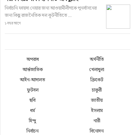
নির্বাচনি ফায়দা নেয়ার জন্য আওয়ামীলীগকে পুনর্বাসনের
জন্য কিছু রাজনৈতিক দল কূটনীতিতে ...
১ বছর আগে
অপরাধ
অর্থনীতি
আর্ন্তজাতিক
খেলাধুলা
আইন-আদালত
ক্রিকেট
ফুটবল
চাকুরী
ছবি
জাতীয়
ধর্ম
ইসলাম
হিন্দু
নারী
নির্বাচন
বিনোদন