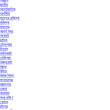
প্রচ্ছদ
জাতীয়
আর্ন্তজাতিক
অর্থনীতি
বৃহত্তর কুমিল্লা
কুমিল্লা
মহানগর
আদর্শ সদর
লালমাই
চান্দিনা
চৌদ্দগ্রাম
তিতাস
দাউদকান্দি
দেবিদ্বার
নাঙ্গলকোট
বরুড়া
বুড়িচং
ব্রাহ্মণপাড়া
মনোহরগঞ্জ
মুরাদনগর
মেঘনা
লাকসাম
সদর দক্ষিণ
হোমনা
চাঁদপুর