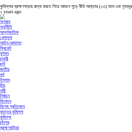
কুমিল্লার ব্রাহ্মণপাড়ায় রান্না করতে গিয়ে আগুনে পুড়ে বীথি আক্তার (২৩) নামে এক গৃহবধূর
২ years ago
অপরাধ
অর্থনীতি
আর্ন্তজাতিক
খেলাধুলা
আইন-আদালত
ক্রিকেট
ফুটবল
চাকুরী
ছবি
জাতীয়
ধর্ম
ইসলাম
হিন্দু
নারী
নির্বাচন
বিনোদন
বিশেষ প্রতিবেদন
বৃহত্তর কুমিল্লা
কুমিল্লা
চাঁদপুর
ব্রাহ্মণবাড়িয়া