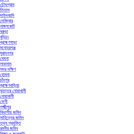
চৌদ্দগ্রাম
তিতাস
দাউদকান্দি
দেবিদ্বার
নাঙ্গলকোট
বরুড়া
বুড়িচং
ব্রাহ্মণপাড়া
মনোহরগঞ্জ
মুরাদনগর
মেঘনা
লাকসাম
সদর দক্ষিণ
হোমনা
চাঁদপুর
ব্রাহ্মণবাড়িয়া
বৃহত্তর নোয়াখালী
নোয়াখালী
ফেনী
লক্ষ্মীপুর
বিভাগীয় জমিন
সাহিত্যের জমিন
তথ্য প্রযুক্তি
রমনীর জমিন
শিক্ষা ও সংস্কৃতি