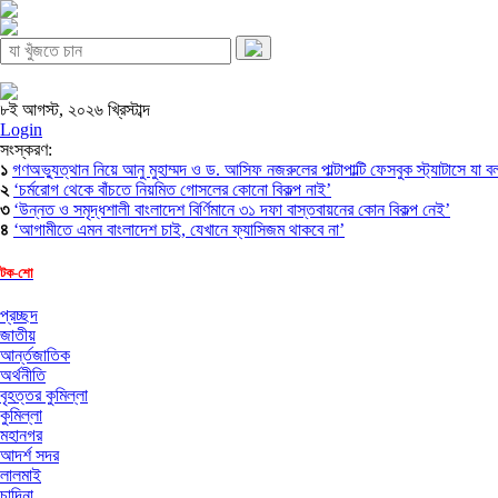
৮ই আগস্ট, ২০২৬ খ্রিস্টাব্দ
Login
সংস্করণ:
১
গণঅভ্যুত্থান নিয়ে আনু মুহাম্মদ ও ড. আসিফ নজরুলের পাল্টাপাল্টি ফেসবুক স্ট্যাটাসে যা 
২
‘চর্মরোগ থেকে বাঁচতে নিয়মিত গোসলের কোনো বিকল্প নাই’
৩
‘উন্নত ও সমৃদ্ধশালী বাংলাদেশ বির্ণিমানে ৩১ দফা বাস্তবায়নের কোন বিকল্প নেই’
৪
‘আগামীতে এমন বাংলাদেশ চাই, যেখানে ফ্যাসিজম থাকবে না’
টক-শো
প্রচ্ছদ
জাতীয়
আর্ন্তজাতিক
অর্থনীতি
বৃহত্তর কুমিল্লা
কুমিল্লা
মহানগর
আদর্শ সদর
লালমাই
চান্দিনা