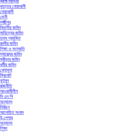
ব্রাহ্মণবাড়িয়া
বৃহত্তর নোয়াখালী
নোয়াখালী
ফেনী
লক্ষ্মীপুর
বিভাগীয় জমিন
সাহিত্যের জমিন
তথ্য প্রযুক্তি
রমনীর জমিন
শিক্ষা ও সংস্কৃতি
স্বাস্থ্যের জমিন
ক্রীড়ার জমিন
ধর্মীয় জমিন
খেলাধুলা
ক্রিকেট
ফুটবল
রাজনীতি
আওয়ামীলীগ
বি এন পি
অন্যান্য
নির্বাচন
আলোচিত সংবাদ
ই-পেপার
অন্যান্য
শিক্ষা