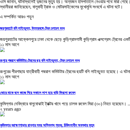
ওসি জানান, ঘটনাস্থলেই দুজনের মৃত্যু হয়। অন্যজন হাসপাতালে নেওয়ার পথে মারা গেছে
স্থানীয়রা জানিয়েছেন, বালুবাহী ট্রাক ও মোটরসাইকেলের মুখোমুখি সংঘর্ষে এ ঘটনা ঘটে।
এ সম্পর্কিত আরও পড়ুন
জয়পুরহাটে বগি লাইনচ্যুত, উত্তরবঙ্গে ট্রেন চলাচল বন্ধ
জয়পুরহাটের আক্কেলপুরে ঢাকা থেকে ছেড়ে কুড়িগ্রামগামী কুড়িগ্রাম এক্সপ্রেস ট্রেনের একটি
১১ মাস আগে
রংপুরে পদ্মরাগ কমিউটার ট্রেনের ছয় বগি লাইনচ্যুত, ট্রেন চলাচল বন্ধ
রংপুরের পীরগাছায় যাত্রীবাহী পদ্মরাগ কমিউটার ট্রেনের ছয়টি বগি লাইনচ্যুত হয়েছে। এ ঘটনা
১১ মাস আগে
ভোরে মাকে বলে কাজে গিয়ে সকালে লাশ হয়ে বাড়ি ফিরলো রুবেল
কুমিল্লার দেবিদ্বারে বালুবোঝাই ট্রাক্টর খাদে পড়ে চালক রুবেল মিয়া (৩০) নিহত হয়েছেন। ..
২ years ago
কুমিল্লার ব্রাহ্মণপাড়ায় রান্নার সময় অগ্নিদগ্ধ গৃহবধূ, চিকিৎসাধীন অবস্থায় মৃত্যু