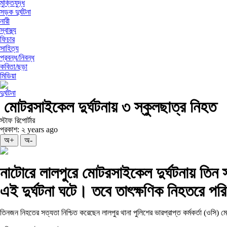
মুক্তিযুদ্ধ
সড়ক দুর্ঘটনা
নারী
স্বাস্থ্য
ফিচার
সাহিত্য
প্রবন্ধ/নিবন্ধ
কবিতা/ছড়া
মিডিয়া
দুর্ঘটনা
মোটরসাইকেল দুর্ঘটনায় ৩ স্কুলছাত্র নিহত
স্টাফ রিপোর্টার
প্রকাশ: ২ years ago
অ+
অ-
নাটোরে লালপুরে মোটরসাইকেল দুর্ঘটনায় তিন 
এই দুর্ঘটনা ঘটে। তবে তাৎক্ষণিক নিহতরে পর
তিনজন নিহতের সত্যতা নিশ্চিত করেছেন লালপুর থানা পুলিশের ভারপ্রাপ্ত কর্মকর্তা (ওসি) মো