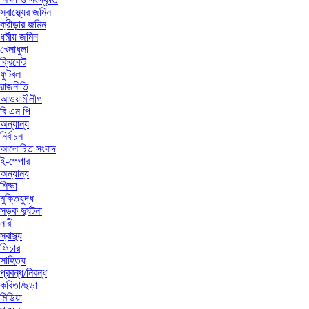
স্বাস্থ্যের জমিন
ক্রীড়ার জমিন
ধর্মীয় জমিন
খেলাধুলা
ক্রিকেট
ফুটবল
রাজনীতি
আওয়ামীলীগ
বি এন পি
অন্যান্য
নির্বাচন
আলোচিত সংবাদ
ই-পেপার
অন্যান্য
শিক্ষা
মুক্তিযুদ্ধ
সড়ক দুর্ঘটনা
নারী
স্বাস্থ্য
ফিচার
সাহিত্য
প্রবন্ধ/নিবন্ধ
কবিতা/ছড়া
মিডিয়া