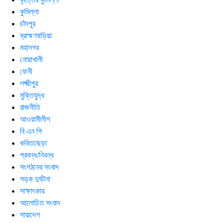
কুমিল্লা
চাঁদপুর
ব্রাহ্মণবাড়িয়া
মহানগর
নোয়াখালী
ফেনী
লক্ষ্মীপুর
মুক্তিযুদ্ধ
রাজনীতি
আওয়ামীলীগ
বি এন পি
কবিতা/ছড়া
প্রবন্ধ/নিবন্ধ
সংগঠনের সংবাদ
সড়ক দুর্ঘটনা
সাক্ষাৎকার
আলোচিত সংবাদ
সারাদেশ