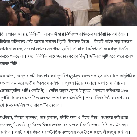
তিনি আরও জানান, নির্বাচনী এলাকার সীমানা নির্ধারণও কমিশনের সাংবিধানিক এখতিয়ার।
নির্বাচন কমিশনের সেই আইনে সামান্য প্রিন্টিং মিসটেক ছিলো। বিষয়টি আইন মন্ত্রণালয়কে
জানানো হয়েছে তবে তা এখনও সংশোধন হয়নি। এ কারণে কমিশন এ সংক্রান্ত শুনানি
করতে পারছে না। ফলে নির্বাচিন আয়োজনের ক্ষেত্রে কিছুটা জটিলতা সৃষ্টি হতে পারে বলেও
জানান তিনি।
এর আগে, সংস্কার কমিশনগুলোর করা সুপারিশ চূড়ান্ত করতে গত ২০ মার্চ থেকে আনুষ্ঠানিক
সংলাপ শুরু করে জাতীয় ঐকমত্য কমিশন। প্রথম দিনের সংলাপে অংশ নেয় লিবারেল
ডেমোক্রেটিক পার্টি (এলডিপি)। সেদিন রাষ্ট্রসংস্কার ইস্যুতে ঐকমত্য কমিশনের ১৬৬
সুপারিশের মধ্যে ১২০টিতে একমত পোষণ করে এলডিপি। পরে শনিবার বৈঠকে যোগ দেয়
খেলাফত মজলিস ও লেবার পার্টির নেতারা।
সংবিধান, নির্বাচন ব্যবস্থা, জনপ্রশাসন, দুর্নীতি দমন ও বিচার বিভাগ সংস্কার কমিশনের
গুরুত্বপূর্ণ ১৬৬টি সুপারিশের বিষয়ে মতামত চেয়ে ৬ মার্চ ৩৭টি দলকে চিঠি দেয় ঐকমত্য
কমিশন। এরই ধারাবাহিকতায় রাজনৈতিক দলগুলোর সঙ্গে বৈঠক করছে ঐকমত্য কমিশন।