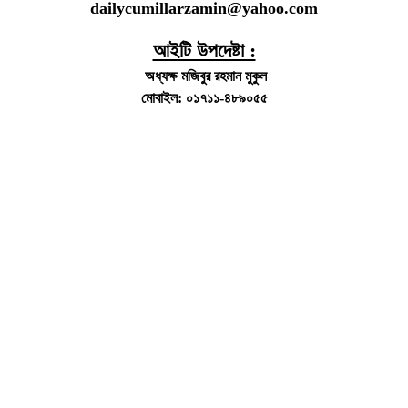
dailycumillarzamin@yahoo.com
আইটি উপদেষ্টা :
অধ্যক্ষ মজিবুর রহমান মুকুল
মোবাইল: ০১৭১১-৪৮৯০৫৫