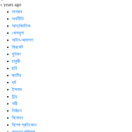
২ years ago
অপরাধ
অর্থনীতি
আর্ন্তজাতিক
খেলাধুলা
আইন-আদালত
ক্রিকেট
ফুটবল
চাকুরী
ছবি
জাতীয়
ধর্ম
ইসলাম
হিন্দু
নারী
নির্বাচন
বিনোদন
বিশেষ প্রতিবেদন
বৃহত্তর কুমিল্লা