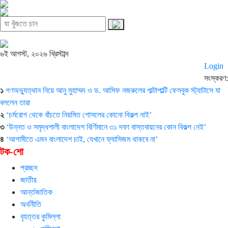
৬ই আগস্ট, ২০২৬ খ্রিস্টাব্দ
Login
সংস্করণ:
১
গণঅভ্যুত্থান নিয়ে আনু মুহাম্মদ ও ড. আসিফ নজরুলের পাল্টাপাল্টি ফেসবুক স্ট্যাটাসে যা
বললেন তারা
২
‘চর্মরোগ থেকে বাঁচতে নিয়মিত গোসলের কোনো বিকল্প নাই’
৩
‘উন্নত ও সমৃদ্ধশালী বাংলাদেশ বির্ণিমানে ৩১ দফা বাস্তবায়নের কোন বিকল্প নেই’
৪
‘আগামীতে এমন বাংলাদেশ চাই, যেখানে ফ্যাসিজম থাকবে না’
টক-শো
প্রচ্ছদ
জাতীয়
আর্ন্তজাতিক
অর্থনীতি
বৃহত্তর কুমিল্লা