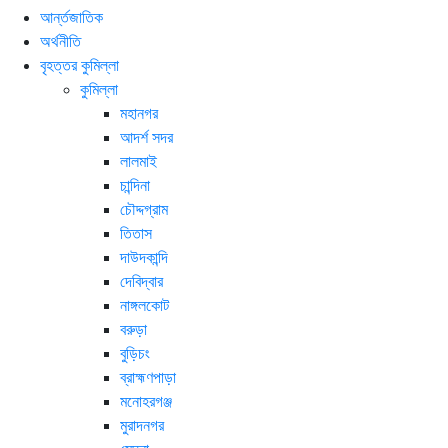
আর্ন্তজাতিক
অর্থনীতি
বৃহত্তর কুমিল্লা
কুমিল্লা
মহানগর
আদর্শ সদর
লালমাই
চান্দিনা
চৌদ্দগ্রাম
তিতাস
দাউদকান্দি
দেবিদ্বার
নাঙ্গলকোট
বরুড়া
বুড়িচং
ব্রাহ্মণপাড়া
মনোহরগঞ্জ
মুরাদনগর