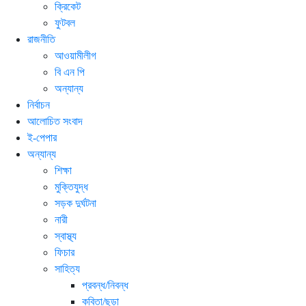
ক্রিকেট
ফুটবল
রাজনীতি
আওয়ামীলীগ
বি এন পি
অন্যান্য
নির্বাচন
আলোচিত সংবাদ
ই-পেপার
অন্যান্য
শিক্ষা
মুক্তিযুদ্ধ
সড়ক দুর্ঘটনা
নারী
স্বাস্থ্য
ফিচার
সাহিত্য
প্রবন্ধ/নিবন্ধ
কবিতা/ছড়া