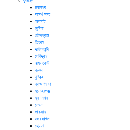
কুমিল্লা
মহানগর
আদর্শ সদর
লালমাই
চান্দিনা
চৌদ্দগ্রাম
তিতাস
দাউদকান্দি
দেবিদ্বার
নাঙ্গলকোট
বরুড়া
বুড়িচং
ব্রাহ্মণপাড়া
মনোহরগঞ্জ
মুরাদনগর
মেঘনা
লাকসাম
সদর দক্ষিণ
হোমনা