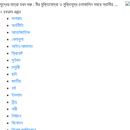
যুদ্ধের যাত্রা যখন শুরু : বীর মুক্তিযোদ্ধা ও মুক্তিযুদ্ধ চলাকালিন সময়ে স্থানীয় ...
২ years ago
অপরাধ
অর্থনীতি
আর্ন্তজাতিক
খেলাধুলা
আইন-আদালত
ক্রিকেট
ফুটবল
চাকুরী
ছবি
জাতীয়
ধর্ম
ইসলাম
হিন্দু
নারী
নির্বাচন
বিনোদন
বিশেষ প্রতিবেদন