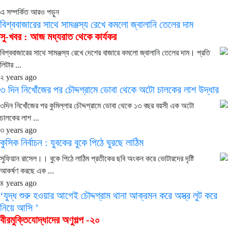
এ সম্পর্কিত আরও পড়ুন
বিশ্ববাজারের সাথে সামঞ্জস্য রেখে কমলো জ্বালানি তেলের দাম
সু-খবর : আজ মধ্যরাত থেকে কার্যকর
বিশ্ববাজারের সাথে সামঞ্জস্য রেখে দেশের বাজারে কমলো জ্বালানি তেলের দাম। প্রতি
লিটার ...
২ years ago
৩ দিন নিখোঁজের পর চৌদ্দগ্রামে ডোবা থেকে অটো চালকের লাশ উদ্ধার
৩দিন নিখোঁজের পর কুমিল্লার চৌদ্দগ্রামে ডোবা থেকে ১৩ বছর বয়সী এক অটো
চালকের লাশ ...
৩ years ago
কুসিক নির্বাচন : যুবকের বুকে পিঠে ঘুরছে লাঠিম
সুফিয়ান রাসেল।। বুকে পিঠে লাঠিম প্রতীকের ছবি অংকন করে ভোটারদের দৃষ্টি
আকর্ষণ করছে এক ...
৪ years ago
‘যুদ্ধ শুরু হওয়ার আগেই চৌদ্দগ্রাম থানা আক্রমন করে অস্ত্র লুট করে
নিয়ে আসি ’
বীরমুক্তিযোদ্ধাদের অণুগল্প -২০