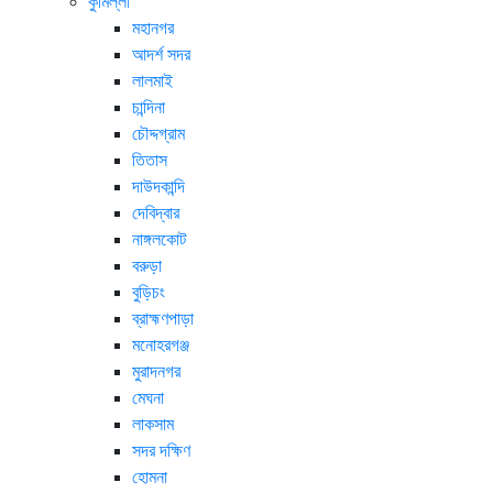
কুমিল্লা
মহানগর
আদর্শ সদর
লালমাই
চান্দিনা
চৌদ্দগ্রাম
তিতাস
দাউদকান্দি
দেবিদ্বার
নাঙ্গলকোট
বরুড়া
বুড়িচং
ব্রাহ্মণপাড়া
মনোহরগঞ্জ
মুরাদনগর
মেঘনা
লাকসাম
সদর দক্ষিণ
হোমনা