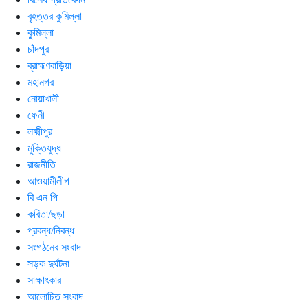
বৃহত্তর কুমিল্লা
কুমিল্লা
চাঁদপুর
ব্রাহ্মণবাড়িয়া
মহানগর
নোয়াখালী
ফেনী
লক্ষ্মীপুর
মুক্তিযুদ্ধ
রাজনীতি
আওয়ামীলীগ
বি এন পি
কবিতা/ছড়া
প্রবন্ধ/নিবন্ধ
সংগঠনের সংবাদ
সড়ক দুর্ঘটনা
সাক্ষাৎকার
আলোচিত সংবাদ