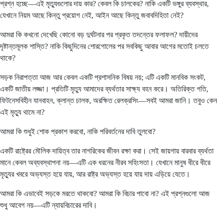
প্রশ্ন হচ্ছে—এই মৃত্যুগুলোর দায় কার? কেবল কি চালকের? নাকি একটি ভঙ্গুর ব্যবস্থার,
যেখানে নিয়ম আছে কিন্তু প্রয়োগ নেই, আইন আছে কিন্তু জবাবদিহিতা নেই?
আমরা কি কখনো দেখেছি কোনো বড় দুর্ঘটনার পর প্রকৃত তদন্তের ফলাফল? দায়ীদের
দৃষ্টান্তমূলক শাস্তি? নাকি কিছুদিনের শোরগোলের পর সবকিছু আবার আগের মতোই চলতে
থাকে?
সড়ক নিরাপত্তা আজ আর কেবল একটি প্রশাসনিক বিষয় নয়; এটি একটি মানবিক সংকট,
একটি জাতীয় লজ্জা। প্রতিটি মৃত্যু আমাদের ব্যর্থতার সাক্ষ্য বহন করে। অতিরিক্ত গতি,
ফিটনেসবিহীন যানবাহন, ক্লান্ত চালক, অরক্ষিত রেলক্রসিং—সবই আমরা জানি। তবুও কেন
এই মৃত্যু থামে না?
আমরা কি শুধুই শোক প্রকাশ করবো, নাকি পরিবর্তনের দাবি তুলবো?
একটি রাষ্ট্রের মৌলিক দায়িত্ব তার নাগরিকের জীবন রক্ষা করা। সেই জায়গায় বারবার ব্যর্থতা
মানে কেবল অব্যবস্থাপনা নয়—এটি এক ধরনের নীরব সহিংসতা। যেখানে মানুষ ধীরে ধীরে
মৃত্যুর খবরে অভ্যস্ত হয়ে যায়, আর রাষ্ট্র অভ্যস্ত হয়ে যায় দায় এড়িয়ে যেতে।
আমরা কি এভাবেই সড়কে মরতে থাকবো? আমরা কি বিচার পাবো না? এই প্রশ্নগুলো আজ
শুধু আবেগ নয়—এটি ন্যায়বিচারের দাবি।