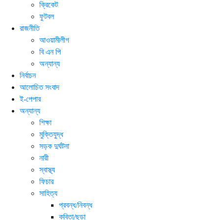
ক্রিকেট
ফুটবল
রাজনীতি
আওয়ামীলীগ
বি এন পি
অন্যান্য
নির্বাচন
আলোচিত সংবাদ
ই-পেপার
অন্যান্য
শিক্ষা
মুক্তিযুদ্ধ
সড়ক দুর্ঘটনা
নারী
স্বাস্থ্য
ফিচার
সাহিত্য
প্রবন্ধ/নিবন্ধ
কবিতা/ছড়া