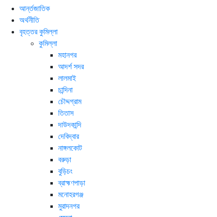
আর্ন্তজাতিক
অর্থনীতি
বৃহত্তর কুমিল্লা
কুমিল্লা
মহানগর
আদর্শ সদর
লালমাই
চান্দিনা
চৌদ্দগ্রাম
তিতাস
দাউদকান্দি
দেবিদ্বার
নাঙ্গলকোট
বরুড়া
বুড়িচং
ব্রাহ্মণপাড়া
মনোহরগঞ্জ
মুরাদনগর