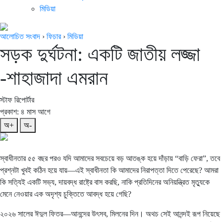
মিডিয়া
আলোচিত সংবাদ
›
ফিচার
›
মিডিয়া
সড়ক দুর্ঘটনা: একটি জাতীয় লজ্জা
-শাহাজাদা এমরান
স্টাফ রিপোর্টার
প্রকাশ: ৪ মাস আগে
অ+
অ-
স্বাধীনতার ৫৫ বছর পরও যদি আমাদের সবচেয়ে বড় আতঙ্ক হয়ে দাঁড়ায় “বাড়ি ফেরা”, তবে
প্রশ্নটা খুবই কঠিন হয়ে যায়—এই স্বাধীনতা কি আমাদের নিরাপত্তা দিতে পেরেছে? আমরা
কি সত্যিই একটি সভ্য, দায়বদ্ধ রাষ্ট্রে বাস করছি, নাকি প্রতিদিনের অনিয়ন্ত্রিত মৃত্যুকে
মেনে নেওয়ার এক অদৃশ্য চুক্তিতে আবদ্ধ হয়ে গেছি?
২০২৬ সালের ঈদুল ফিতর—আনন্দের উৎসব, মিলনের দিন। অথচ সেই আনন্দই রূপ নিয়েছে