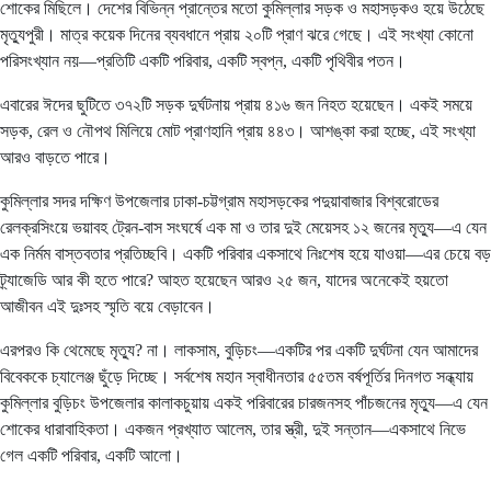
শোকের মিছিলে। দেশের বিভিন্ন প্রান্তের মতো কুমিল্লার সড়ক ও মহাসড়কও হয়ে উঠেছে
মৃত্যুপুরী। মাত্র কয়েক দিনের ব্যবধানে প্রায় ২০টি প্রাণ ঝরে গেছে। এই সংখ্যা কোনো
পরিসংখ্যান নয়—প্রতিটি একটি পরিবার, একটি স্বপ্ন, একটি পৃথিবীর পতন।
এবারের ঈদের ছুটিতে ৩৭২টি সড়ক দুর্ঘটনায় প্রায় ৪১৬ জন নিহত হয়েছেন। একই সময়ে
সড়ক, রেল ও নৌপথ মিলিয়ে মোট প্রাণহানি প্রায় ৪৪৩। আশঙ্কা করা হচ্ছে, এই সংখ্যা
আরও বাড়তে পারে।
কুমিল্লার সদর দক্ষিণ উপজেলার ঢাকা-চট্টগ্রাম মহাসড়কের পদুয়াবাজার বিশ্বরোডের
রেলক্রসিংয়ে ভয়াবহ ট্রেন-বাস সংঘর্ষে এক মা ও তার দুই মেয়েসহ ১২ জনের মৃত্যু—এ যেন
এক নির্মম বাস্তবতার প্রতিচ্ছবি। একটি পরিবার একসাথে নিঃশেষ হয়ে যাওয়া—এর চেয়ে বড়
ট্র্যাজেডি আর কী হতে পারে? আহত হয়েছেন আরও ২৫ জন, যাদের অনেকেই হয়তো
আজীবন এই দুঃসহ স্মৃতি বয়ে বেড়াবেন।
এরপরও কি থেমেছে মৃত্যু? না। লাকসাম, বুড়িচং—একটির পর একটি দুর্ঘটনা যেন আমাদের
বিবেককে চ্যালেঞ্জ ছুঁড়ে দিচ্ছে। সর্বশেষ মহান স্বাধীনতার ৫৫তম বর্ষপূর্তির দিনগত সন্ধ্যায়
কুমিল্লার বুড়িচং উপজেলার কালাকচুয়ায় একই পরিবারের চারজনসহ পাঁচজনের মৃত্যু—এ যেন
শোকের ধারাবাহিকতা। একজন প্রখ্যাত আলেম, তার স্ত্রী, দুই সন্তান—একসাথে নিভে
গেল একটি পরিবার, একটি আলো।