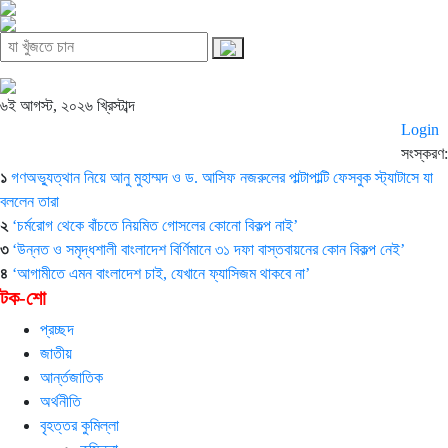
৬ই আগস্ট, ২০২৬ খ্রিস্টাব্দ
Login
সংস্করণ:
১
গণঅভ্যুত্থান নিয়ে আনু মুহাম্মদ ও ড. আসিফ নজরুলের পাল্টাপাল্টি ফেসবুক স্ট্যাটাসে যা
বললেন তারা
২
‘চর্মরোগ থেকে বাঁচতে নিয়মিত গোসলের কোনো বিকল্প নাই’
৩
‘উন্নত ও সমৃদ্ধশালী বাংলাদেশ বির্ণিমানে ৩১ দফা বাস্তবায়নের কোন বিকল্প নেই’
৪
‘আগামীতে এমন বাংলাদেশ চাই, যেখানে ফ্যাসিজম থাকবে না’
টক-শো
প্রচ্ছদ
জাতীয়
আর্ন্তজাতিক
অর্থনীতি
বৃহত্তর কুমিল্লা