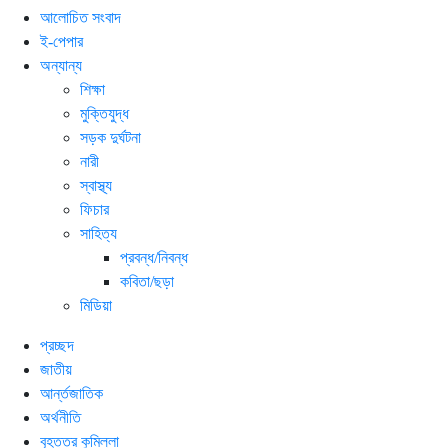
আলোচিত সংবাদ
ই-পেপার
অন্যান্য
শিক্ষা
মুক্তিযুদ্ধ
সড়ক দুর্ঘটনা
নারী
স্বাস্থ্য
ফিচার
সাহিত্য
প্রবন্ধ/নিবন্ধ
কবিতা/ছড়া
মিডিয়া
প্রচ্ছদ
জাতীয়
আর্ন্তজাতিক
অর্থনীতি
বৃহত্তর কুমিল্লা