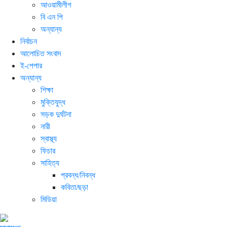
আওয়ামীলীগ
বি এন পি
অন্যান্য
নির্বাচন
আলোচিত সংবাদ
ই-পেপার
অন্যান্য
শিক্ষা
মুক্তিযুদ্ধ
সড়ক দুর্ঘটনা
নারী
স্বাস্থ্য
ফিচার
সাহিত্য
প্রবন্ধ/নিবন্ধ
কবিতা/ছড়া
মিডিয়া