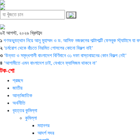
৬ই আগস্ট, ২০২৬ খ্রিস্টাব্দ
১
গণঅভ্যুত্থান নিয়ে আনু মুহাম্মদ ও ড. আসিফ নজরুলের পাল্টাপাল্টি ফেসবুক স্ট্যাটাসে যা 
২
‘চর্মরোগ থেকে বাঁচতে নিয়মিত গোসলের কোনো বিকল্প নাই’
৩
‘উন্নত ও সমৃদ্ধশালী বাংলাদেশ বির্ণিমানে ৩১ দফা বাস্তবায়নের কোন বিকল্প নেই’
৪
‘আগামীতে এমন বাংলাদেশ চাই, যেখানে ফ্যাসিজম থাকবে না’
টক-শো
প্রচ্ছদ
জাতীয়
আর্ন্তজাতিক
অর্থনীতি
বৃহত্তর কুমিল্লা
কুমিল্লা
মহানগর
আদর্শ সদর