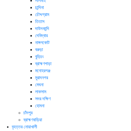
লালমাই
চান্দিনা
চৌদ্দগ্রাম
তিতাস
দাউদকান্দি
দেবিদ্বার
নাঙ্গলকোট
বরুড়া
বুড়িচং
ব্রাহ্মণপাড়া
মনোহরগঞ্জ
মুরাদনগর
মেঘনা
লাকসাম
সদর দক্ষিণ
হোমনা
চাঁদপুর
ব্রাহ্মণবাড়িয়া
বৃহত্তর নোয়াখালী