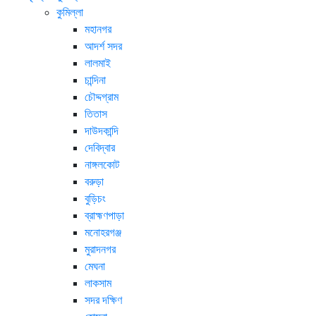
কুমিল্লা
মহানগর
আদর্শ সদর
লালমাই
চান্দিনা
চৌদ্দগ্রাম
তিতাস
দাউদকান্দি
দেবিদ্বার
নাঙ্গলকোট
বরুড়া
বুড়িচং
ব্রাহ্মণপাড়া
মনোহরগঞ্জ
মুরাদনগর
মেঘনা
লাকসাম
সদর দক্ষিণ