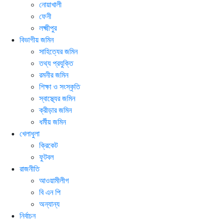
নোয়াখালী
ফেনী
লক্ষ্মীপুর
বিভাগীয় জমিন
সাহিত্যের জমিন
তথ্য প্রযুক্তি
রমনীর জমিন
শিক্ষা ও সংস্কৃতি
স্বাস্থ্যের জমিন
ক্রীড়ার জমিন
ধর্মীয় জমিন
খেলাধুলা
ক্রিকেট
ফুটবল
রাজনীতি
আওয়ামীলীগ
বি এন পি
অন্যান্য
নির্বাচন