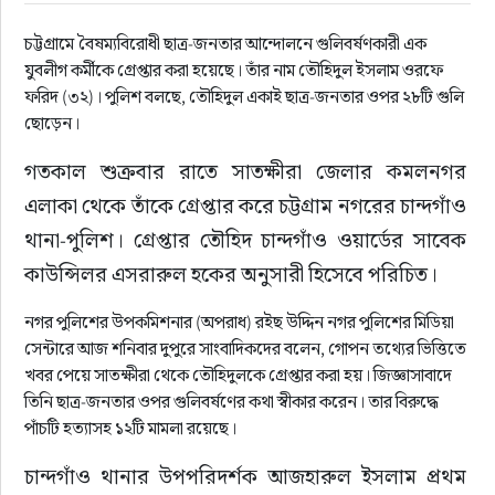
চট্টগ্রামে বৈষম্যবিরোধী ছাত্র-জনতার আন্দোলনে গুলিবর্ষণকারী এক
রাজনীতি
যুবলীগ কর্মীকে গ্রেপ্তার করা হয়েছে। তাঁর নাম তৌহিদুল ইসলাম ওরফে
ফরিদ (৩২)। পুলিশ বলছে, তৌহিদুল একাই ছাত্র-জনতার ওপর ২৮টি গুলি
নির্বাচন
ছোড়েন।
আলোচিত সংবাদ
গতকাল শুক্রবার রাতে সাতক্ষীরা জেলার কমলনগর 
এলাকা থেকে তাঁকে গ্রেপ্তার করে চট্টগ্রাম নগরের চান্দগাঁও 
ই-পেপার
থানা-পুলিশ। গ্রেপ্তার তৌহিদ চান্দগাঁও ওয়ার্ডের সাবেক 
কাউন্সিলর এসরারুল হকের অনুসারী হিসেবে পরিচিত।
অন্যান্য
নগর পুলিশের উপকমিশনার (অপরাধ) রইছ উদ্দিন নগর পুলিশের মিডিয়া
সেন্টারে আজ শনিবার দুপুরে সাংবাদিকদের বলেন, গোপন তথ্যের ভিত্তিতে
খবর পেয়ে সাতক্ষীরা থেকে তৌহিদুলকে গ্রেপ্তার করা হয়। জিজ্ঞাসাবাদে
তিনি ছাত্র-জনতার ওপর গুলিবর্ষণের কথা স্বীকার করেন। তার বিরুদ্ধে
পাঁচটি হত্যাসহ ১২টি মামলা রয়েছে।
চান্দগাঁও থানার উপপরিদর্শক আজহারুল ইসলাম প্রথম 