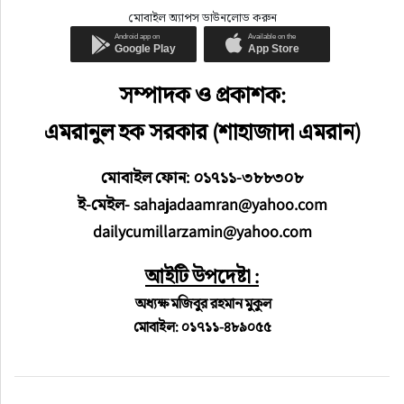
মোবাইল অ্যাপস ডাউনলোড করুন
সম্পাদক ও প্রকাশক:
এমরানুল হক সরকার (শাহাজাদা এমরান)
মোবাইল ফোন: ০১৭১১-৩৮৮৩০৮
ই-মেইল- sahajadaamran@yahoo.com
dailycumillarzamin@yahoo.com
আইটি উপদেষ্টা :
অধ্যক্ষ মজিবুর রহমান মুকুল
মোবাইল: ০১৭১১-৪৮৯০৫৫