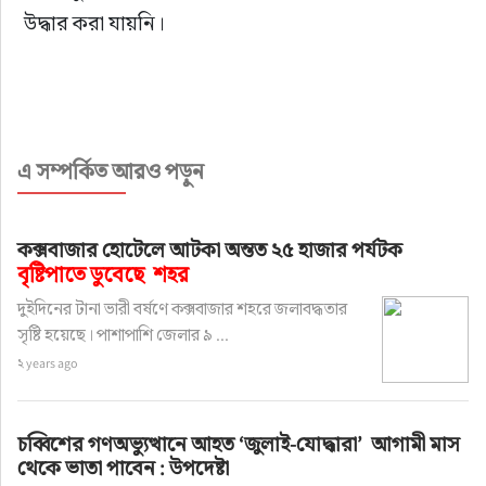
উদ্ধার করা যায়নি।
এ সম্পর্কিত আরও পড়ুন
কক্সবাজার হোটেলে আটকা অন্তত ২৫ হাজার পর্যটক
বৃষ্টিপাতে ডুবেছে শহর
দুইদিনের টানা ভারী বর্ষণে কক্সবাজার শহরে জলাবদ্ধতার
সৃষ্টি হয়েছে। পাশাপাশি জেলার ৯ ...
২ years ago
চব্বিশের গণঅভ্যুত্থানে আহত ‘জুলাই-যোদ্ধারা’ আগামী মাস
থেকে ভাতা পাবেন : উপদেষ্টা