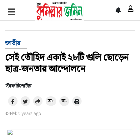
প্রচ্ছদ
জাতীয়
জাতীয়
আর্ন্তজাতিক
সেই তৌহিদ একাই ২৮টি গুলি ছোড়েন
ছাত্র-জনতার আন্দোলনে
অর্থনীতি
স্টাফ রিপোর্টার
বৃহত্তর কুমিল্লা
অ+
অ-
বৃহত্তর নোয়াখালী
প্রকাশ: ২ years ago
বিভাগীয় জমিন
খেলাধুলা