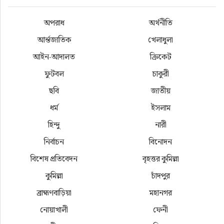
অপরাধ
অর্থনীতি
আর্ন্তজাতিক
খেলাধুলা
আইন-আদালত
ক্রিকেট
ফুটবল
চাকুরী
ছবি
জাতীয়
ধর্ম
ইসলাম
হিন্দু
নারী
নির্বাচন
বিনোদন
বিশেষ প্রতিবেদন
বৃহত্তর কুমিল্লা
কুমিল্লা
চাঁদপুর
ব্রাহ্মণবাড়িয়া
মহানগর
নোয়াখালী
ফেনী