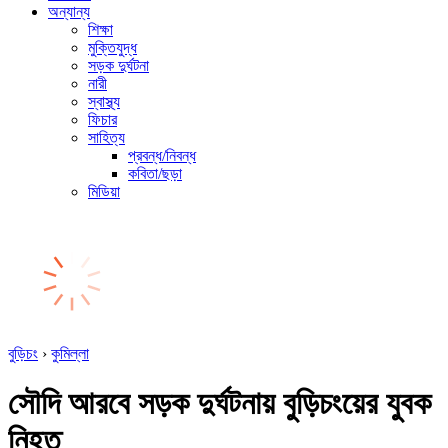
অন্যান্য
শিক্ষা
মুক্তিযুদ্ধ
সড়ক দুর্ঘটনা
নারী
স্বাস্থ্য
ফিচার
সাহিত্য
প্রবন্ধ/নিবন্ধ
কবিতা/ছড়া
মিডিয়া
বুড়িচং
›
কুমিল্লা
সৌদি আরবে সড়ক দুর্ঘটনায় বুড়িচংয়ের যুবক
নিহত