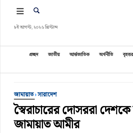
প্রচ্ছদ
৮ই আগস্ট, ২০২৬ খ্রিস্টাব্দ
জাতীয়
আর্ন্তজাতিক
প্রচ্ছদ
জাতীয়
আর্ন্তজাতিক
অর্থনীতি
বৃহত্তর
অর্থনীতি
বৃহত্তর কুমিল্লা
জামায়াত
›
সারাদেশ
বৃহত্তর নোয়াখালী
স্বৈরাচারের দোসররা দেশকে অ
বিভাগীয় জমিন
জামায়াত আমীর
খেলাধুলা