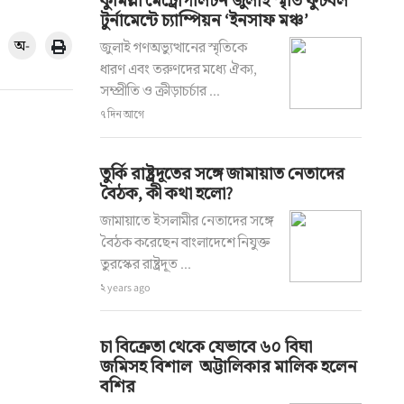
কুমিল্লা মেট্রোপলিটন জুলাই স্মৃতি ফুটবল
টুর্নামেন্টে চ্যাম্পিয়ন ‘ইনসাফ মঞ্চ’
অ-
জুলাই গণঅভ্যুত্থানের স্মৃতিকে
ধারণ এবং তরুণদের মধ্যে ঐক্য,
সম্প্রীতি ও ক্রীড়াচর্চার ...
৭ দিন আগে
তুর্কি রাষ্ট্রদূতের সঙ্গে জামায়াত নেতাদের
বৈঠক, কী কথা হলো?
জামায়াতে ইসলামীর নেতাদের সঙ্গে
বৈঠক করেছেন বাংলাদেশে নিযুক্ত
তুরস্কের রাষ্ট্রদূত ...
২ years ago
চা বিক্রেতা থেকে যেভাবে ৬০ বিঘা
জমিসহ বিশাল অট্টালিকার মালিক হলেন
বশির