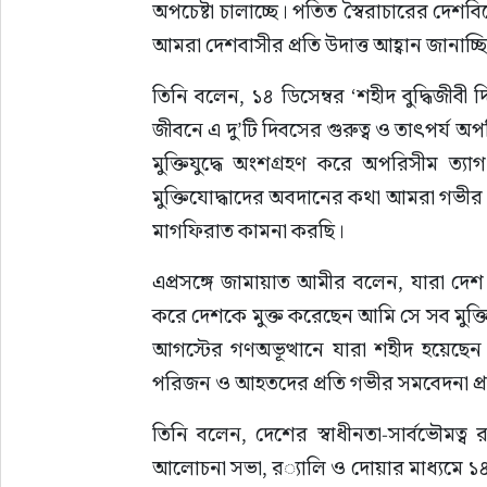
অপচেষ্টা চালাচ্ছে। পতিত স্বৈরাচারের দেশবি
আমরা দেশবাসীর প্রতি উদাত্ত আহ্বান জানাচ্ছ
তিনি বলেন, ১৪ ডিসেম্বর ‘শহীদ বুদ্ধিজীব
জীবনে এ দু’টি দিবসের গুরুত্ব ও তাৎপর্য অ
মুক্তিযুদ্ধে অংশগ্রহণ করে অপরিসীম ত্যা
মুক্তিযোদ্ধাদের অবদানের কথা আমরা গভীর শ্
মাগফিরাত কামনা করছি।
এপ্রসঙ্গে জামায়াত আমীর বলেন, যারা দেশ ম
করে দেশকে মুক্ত করেছেন আমি সে সব মুক্তিয
আগস্টের গণঅভূত্থানে যারা শহীদ হয়েছে
পরিজন ও আহতদের প্রতি গভীর সমবেদনা প্
তিনি বলেন, দেশের স্বাধীনতা-সার্বভৌমত্ব র
আলোচনা সভা, র‌্যালি ও দোয়ার মাধ্যমে ১৪ ডিসেম্বর ‘শহীদ বুদ্ধিজীবী দিবস’ এবং ১৬ ডিসেম্বর ‘মহান বিজয় 