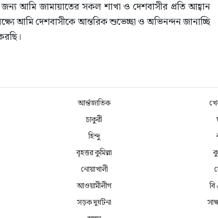
র জন্য আমি জামায়াতের সকল শাখা ও দেশবাসীর প্রতি আহ্বান 
ক্ষ্যে আমি দেশবাসীকে আন্তরিক শুভেচ্ছা ও অভিনন্দন জানাচ্ছি 
 করছি।
আর্ন্তজাতিক
খে
চাকুরী
হিন্দু
বৃহত্তর কুমিল্লা
কু
নোয়াখালী
ফ
আওয়ামীলীগ
বি
সড়ক দুর্ঘটনা
সাক