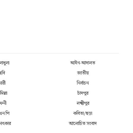
লাধুলা
আইন-আদালত
ছবি
জাতীয়
নারী
নির্বাচন
মিল্লা
চাঁদপুর
েনী
লক্ষ্মীপুর
 এন পি
কবিতা/ছড়া
্ষাৎকার
আলোচিত সংবাদ