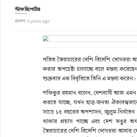
স্টাফ রিপোর্টার
রাজনীতি
প্রকাশ: ২ years ago
নির্বাচন
আলোচিত সংবাদ
পতিত স্বৈরাচারের দেশি-বিদেশি দোসররা আব
ই-পেপার
করার অপচেষ্টা চালাচ্ছে বলে মন্তব্য কর
শুক্রবার এক বিবৃতিতে তিনি এ মন্তব্য করেন।
অন্যান্য
শফিকুর রহমান বলেন, দেশবাসী আজ এমন এক
করতে যাচ্ছে, যখন ছাত্র-জনতা ঐক্যবদ্ধভা
সাড়ে ১৫ বছরের অপশাসন, জুলুম-নির্যাতন ও গ
থাকার প্রয়াস পাচ্ছে এবং দেশ ভঙুর অর্
স্বৈরাচারের দেশি-বিদেশি দোসররা আবার দে