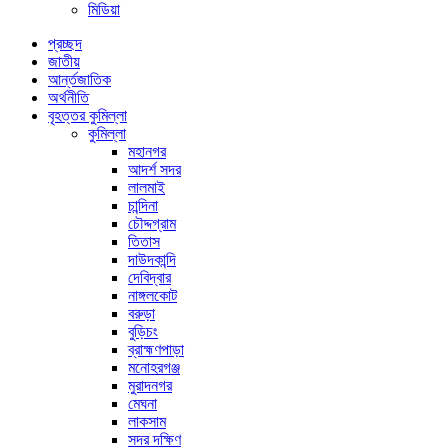
মিডিয়া
প্রচ্ছদ
জাতীয়
আর্ন্তজাতিক
অর্থনীতি
বৃহত্তর কুমিল্লা
কুমিল্লা
মহানগর
আদর্শ সদর
লালমাই
চান্দিনা
চৌদ্দগ্রাম
তিতাস
দাউদকান্দি
দেবিদ্বার
নাঙ্গলকোট
বরুড়া
বুড়িচং
ব্রাহ্মণপাড়া
মনোহরগঞ্জ
মুরাদনগর
মেঘনা
লাকসাম
সদর দক্ষিণ