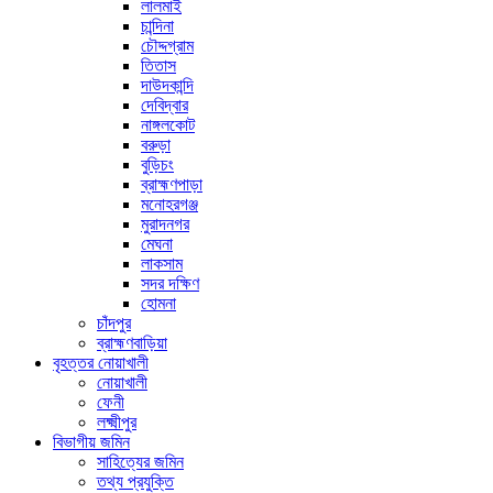
লালমাই
চান্দিনা
চৌদ্দগ্রাম
তিতাস
দাউদকান্দি
দেবিদ্বার
নাঙ্গলকোট
বরুড়া
বুড়িচং
ব্রাহ্মণপাড়া
মনোহরগঞ্জ
মুরাদনগর
মেঘনা
লাকসাম
সদর দক্ষিণ
হোমনা
চাঁদপুর
ব্রাহ্মণবাড়িয়া
বৃহত্তর নোয়াখালী
নোয়াখালী
ফেনী
লক্ষ্মীপুর
বিভাগীয় জমিন
সাহিত্যের জমিন
তথ্য প্রযুক্তি