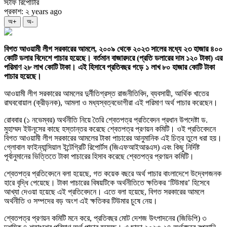
স্টাফ রিপোর্টার
প্রকাশ: ২ years ago
অ+
অ-
বিগত আওয়ামী লীগ সরকারের আমলে, ২০০৯ থেকে ২০২৩ সালের মধ্যে ২৩ হাজার ৪০০
কোটি ডলার বিদেশে পাচার হয়েছে। বর্তমান বাজারদরে (প্রতি ডলারের দাম ১২০ টাকা) এর
পরিমাণ ২৮ লাখ কোটি টাকা। এই হিসাবে প্রতিবছর গড়ে ১ লাখ ৮০ হাজার কোটি টাকা
পাচার হয়েছে।
আওয়ামী লীগ সরকারের আমলের দুর্নীতিগ্রস্ত রাজনীতিবিদ, ব্যবসায়ী, আর্থিক খাতের
রাঘববোয়াল (ক্রীড়নক), আমলা ও মধ্যস্বত্বভোগীরা এই পরিমাণ অর্থ পাচার করেছেন।
রোববার (১ নভেম্বর) অর্থনীতি নিয়ে তৈরি শ্বেতপত্র প্রতিবেদন প্রধান উপদেষ্টা ড.
মুহাম্মদ ইউনূসের কাছে হস্তান্তর করেছে শ্বেতপত্র প্রণয়ন কমিটি। ওই প্রতিবেদনে
বিগত আওয়ামী লীগ সরকারের আমলের টাকা পাচারের আনুমানিক এই চিত্র তুলে ধরা হয়।
গ্লোবাল ফাইন্যান্সিয়াল ইন্টেগ্রিটি রিপোর্টস (জিএফআইআরএস) এবং কিছু নির্দিষ্ট
পূর্বানুমানের ভিত্তিতে টাকা পাচারের হিসাব করেছে শ্বেতপত্র প্রণয়ন কমিটি।
শ্বেতপত্র প্রতিবেদনে বলা হয়েছে, গত কয়েক বছরে অর্থ পাচার বাংলাদেশে উদ্বেগজনক
হারে বৃদ্ধি পেয়েছে। টাকা পাচারের বিষয়টিকে অর্থনীতিতে ক্ষতিকর ‘টিউমার’ হিসেবে
আখ্যা দেওয়া হয়েছে এই প্রতিবেদনে। এতে বলা হয়েছে, বিগত সরকারের আমলে
অর্থনীতি ও সম্পদের বড় অংশ এই ক্ষতিকর টিউমার চুষে নেয়।
শ্বেতপত্র প্রণয়ন কমিটি মনে করে, প্রতিবছর মোট দেশজ উৎপাদনের (জিডিপি) ৩