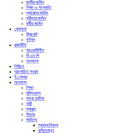
রমনীর জমিন
শিক্ষা ও সংস্কৃতি
স্বাস্থ্যের জমিন
ক্রীড়ার জমিন
ধর্মীয় জমিন
খেলাধুলা
ক্রিকেট
ফুটবল
রাজনীতি
আওয়ামীলীগ
বি এন পি
অন্যান্য
নির্বাচন
আলোচিত সংবাদ
ই-পেপার
অন্যান্য
শিক্ষা
মুক্তিযুদ্ধ
সড়ক দুর্ঘটনা
নারী
স্বাস্থ্য
ফিচার
সাহিত্য
প্রবন্ধ/নিবন্ধ
কবিতা/ছড়া