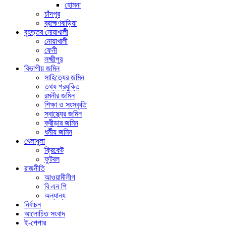
হোমনা
চাঁদপুর
ব্রাহ্মণবাড়িয়া
বৃহত্তর নোয়াখালী
নোয়াখালী
ফেনী
লক্ষ্মীপুর
বিভাগীয় জমিন
সাহিত্যের জমিন
তথ্য প্রযুক্তি
রমনীর জমিন
শিক্ষা ও সংস্কৃতি
স্বাস্থ্যের জমিন
ক্রীড়ার জমিন
ধর্মীয় জমিন
খেলাধুলা
ক্রিকেট
ফুটবল
রাজনীতি
আওয়ামীলীগ
বি এন পি
অন্যান্য
নির্বাচন
আলোচিত সংবাদ
ই-পেপার