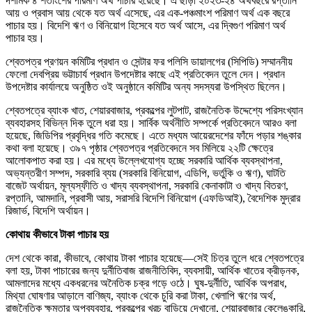
দশমিক ৪ শতাংশের পরিমাণ অর্থ পাচার হয়েছে। এ ছাড়া ২০২৩-২৪ অর্থবছরে রপ্তানি
আয় ও প্রবাস আয় থেকে যত অর্থ এসেছে, এর এক-পঞ্চমাংশ পরিমাণ অর্থ এক বছরে
পাচার হয়। বিদেশি ঋণ ও বিনিয়োগ হিসেবে যত অর্থ আসে, এর দ্বিগুণ পরিমাণ অর্থ
পাচার হয়।
শ্বেতপত্র প্রণয়ন কমিটির প্রধান ও সেন্টার ফর পলিসি ডায়ালগের (সিপিডি) সম্মাননীয়
ফেলো দেবপ্রিয় ভট্টাচার্য প্রধান উপদেষ্টার কাছে এই প্রতিবেদন তুলে দেন। প্রধান
উপদেষ্টার কার্যালয়ে অনুষ্ঠিত ওই অনুষ্ঠানে কমিটির অন্য সদস্যরা উপস্থিত ছিলেন।
শ্বেতপত্রে ব্যাংক খাত, শেয়ারবাজার, প্রকল্পের লুটপাট, রাজনৈতিক উদ্দেশ্যে পরিসংখ্যান
ব্যবহারসহ বিভিন্ন দিক তুলে ধরা হয়। সার্বিক অর্থনীতি সম্পর্কে প্রতিবেদনে আরও বলা
হয়েছে, জিডিপির প্রবৃদ্ধির গতি কমেছে। এতে মধ্যম আয়েরদেশের ফাঁদে পড়ার শঙ্কার
কথা বলা হয়েছে। ৩৯৭ পৃষ্ঠার শ্বেতপত্র প্রতিবেদনে সব মিলিয়ে ২২টি ক্ষেত্রে
আলোকপাত করা হয়। এর মধ্যে উল্লেখযোগ্য হচ্ছে সরকারি আর্থিক ব্যবস্থাপনা,
অভ্যন্তরীণ সম্পদ, সরকারি ব্যয় (সরকারি বিনিয়োগ, এডিপি, ভর্তুকি ও ঋণ), ঘাটতি
বাজেট অর্থায়ন, মূল্যস্ফীতি ও খাদ্য ব্যবস্থাপনা, সরকারি কেনাকাটা ও খাদ্য বিতরণ,
রপ্তানি, আমদানি, প্রবাসী আয়, সরাসরি বিদেশি বিনিয়োগ (এফডিআই), বৈদেশিক মুদ্রার
রিজার্ভ, বিদেশি অর্থায়ন।
কোথায় কীভাবে টাকা পাচার হয়
দেশ থেকে কারা, কীভাবে, কোথায় টাকা পাচার হয়েছে—সেই চিত্র তুলে ধরে শ্বেতপত্রে
বলা হয়, টাকা পাচারের জন্য দুর্নীতিবাজ রাজনীতিবিদ, ব্যবসায়ী, আর্থিক খাতের ক্রীড়নক,
আমলাদের মধ্যে একধরনের অনৈতিক চক্র গড়ে ওঠে। ঘুষ-দুর্নীতি, আর্থিক অপরাধ,
মিথ্যা ঘোষণার আড়ালে বাণিজ্য, ব্যাংক থেকে চুরি করা টাকা, খেলাপি ঋণের অর্থ,
রাজনৈতিক ক্ষমতার অপব্যবহার, প্রকল্পের খরচ বাড়িয়ে দেখানো, শেয়ারবাজার কেলেঙ্কারি,