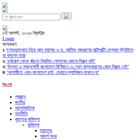
৮ই আগস্ট, ২০২৬ খ্রিস্টাব্দ
Login
সংস্করণ:
১
গণঅভ্যুত্থান নিয়ে আনু মুহাম্মদ ও ড. আসিফ নজরুলের পাল্টাপাল্টি ফেসবুক স্ট্যাটাসে
যা বললেন তারা
২
‘চর্মরোগ থেকে বাঁচতে নিয়মিত গোসলের কোনো বিকল্প নাই’
৩
‘উন্নত ও সমৃদ্ধশালী বাংলাদেশ বির্ণিমানে ৩১ দফা বাস্তবায়নের কোন বিকল্প নেই’
৪
‘আগামীতে এমন বাংলাদেশ চাই, যেখানে ফ্যাসিজম থাকবে না’
টক-শো
প্রচ্ছদ
জাতীয়
আর্ন্তজাতিক
অর্থনীতি
বৃহত্তর কুমিল্লা
কুমিল্লা
মহানগর
আদর্শ সদর