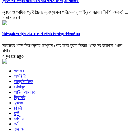
ব্যাংক-আর্থিক প্রতিষ্ঠানের এমডি হতে লাগবে ২৫ বছরের অভিজ্ঞতা
ব্যাংক ও আর্থিক প্রতিষ্ঠানের ব্যবস্থাপনা পরিচালক (এমডি) বা প্রধান নির্বাহী কর্মকর্তা ...
৯ মাস আগে
নিরাপত্তার আশ্বাস পেয়ে কারখানা খোলার সিদ্ধান্ত বিজিএমইএর
সরকারের পক্ষে নিরাপত্তার আশ্বাস পেয়ে আজ বৃহস্পতিবার থেকে সব কারখানা খোলা
রাখার ...
২ years ago
অপরাধ
অর্থনীতি
আর্ন্তজাতিক
খেলাধুলা
আইন-আদালত
ক্রিকেট
ফুটবল
চাকুরী
ছবি
জাতীয়
ধর্ম
ইসলাম