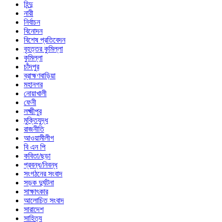
হিন্দু
নারী
নির্বাচন
বিনোদন
বিশেষ প্রতিবেদন
বৃহত্তর কুমিল্লা
কুমিল্লা
চাঁদপুর
ব্রাহ্মণবাড়িয়া
মহানগর
নোয়াখালী
ফেনী
লক্ষ্মীপুর
মুক্তিযুদ্ধ
রাজনীতি
আওয়ামীলীগ
বি এন পি
কবিতা/ছড়া
প্রবন্ধ/নিবন্ধ
সংগঠনের সংবাদ
সড়ক দুর্ঘটনা
সাক্ষাৎকার
আলোচিত সংবাদ
সারাদেশ
সাহিত্য