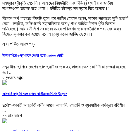
সমস্যার স্বীকৃতি মেলেনি। আমাদের নিয়মনীতি এবং বিভিন্ন স্থানীয় ও জাতীয়
সংগঠনগুলো তছনছ হয়ে গেছে। দুর্নীতির দুষ্টচক্র সব স্তরে ঘিরে বসেছে।’
বিদেশে অর্থ পাচারের বিষয়টি তুলে ধরে জাহিদ হোসেন বলেন, সাবেক সরকারের সুবিধাভোগী
নেতা–নেত্রীরা, অলিগার্কের সহযোগিতায় অসাধু পথে অর্জিত বিশাল পুঁজি বিদেশে
জমিয়েছে। আওয়ামী লীগ সরকারের সময়ে পরিসংখ্যানকে রাজনৈতিক প্রচারের অস্ত্র
হিসেবে ব্যবহার করা হয়েছে বলে মন্তব্য করেন জাহিদ হোসেন।
এ সম্পর্কিত আরও পড়ুন
টাকা ছাপিয়ে ৬ ব্যাংককে দেওয়া হলো ২২৫০০ কোটি
নতুন টাকা ছাপিয়ে দেশের দুর্বল ছয়টি ব্যাংকে ২২ হাজার ৫০০ কোটি টাকা দেওয়া হয়েছে
বলে ...
২ years ago
আমদানি-রপ্তানি সচল রাখতে কাস্টমসের বিশেষ উদ্যোগ
দুর্যোগ-পরবর্তী অন্তর্বর্তীকালীন সময়ে আমদানি, রপ্তানি ও ব্যবসায়িক কার্যক্রম গতিশীল
...
১০ মাস আগে