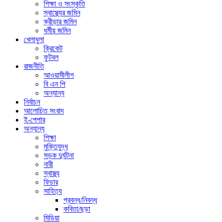
শিক্ষা ও সংস্কৃতি
স্বাস্থ্যের জমিন
ক্রীড়ার জমিন
ধর্মীয় জমিন
খেলাধুলা
ক্রিকেট
ফুটবল
রাজনীতি
আওয়ামীলীগ
বি এন পি
অন্যান্য
নির্বাচন
আলোচিত সংবাদ
ই-পেপার
অন্যান্য
শিক্ষা
মুক্তিযুদ্ধ
সড়ক দুর্ঘটনা
নারী
স্বাস্থ্য
ফিচার
সাহিত্য
প্রবন্ধ/নিবন্ধ
কবিতা/ছড়া
মিডিয়া