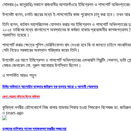
সোমবার (৬ জানুয়ারি) সকালে রাজধানীর আগারগাঁওয়ে ইমিগ্রেশন ও পাসপোর্ট অধিদপ্তরের স
উপদেষ্টা বলেন, চলতি বছরের মধ্যে ই-পাসপোর্টের কাজ পুরোদমে চালু করা হবে। তখন আর
তিনি বলেন, বর্তমান মহাপরিচালক যোগদান করার পর ইমিগ্রেশন ও পাসপোর্ট অধিদপ্তরের দ
২০২৫ তারিখের মধ্যে বাংলাদেশে অবস্থানের বা কর্মরত থাকার প্রয়োজনীয় কাগজপত্রসহ বৈ
প্রকাশিত হয়েছে।
পাসপোর্ট করার ক্ষেত্রে পুলিশ ভেরিফিকেশন বাদ দেওয়া হবে কি না জানতে চাইলে সাংবাদিকদ
সেটা নিয়েও সরকারের অবস্থান পরিষ্কার করেন তিনি।
উপদেষ্টা এর আগে ইমিগ্রেশন ও পাসপোর্ট অধিদপ্তরের এমআরপি প্রিন্টিং সেকশন, ডাটা সে
মেজর জেনারেল মো. নূরুল আনোয়ার উপস্থিত ছিলেন।
এ সম্পর্কিত আরও পড়ুন
ডিবির অভিযানে আলোচিত ডাক্তার জহিরুল হক হত্যার আরো ৩ আসামী গ্রেফতার
জেলা গোয়েন্দা পুলিশের বিশেষ অভিযান
কুমিল্লা নগরীর রেইসকোর্সে নিজ বাসায় হামলার শিকার হওয়া শিশুরোগ বিশেষজ্ঞ ডা. জহিরুল
৩ years ago
দুস্থদের তালিকায় সাবেক সমাজকল্যাণমন্ত্রীর স্বজনেরা