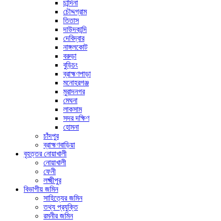
চান্দিনা
চৌদ্দগ্রাম
তিতাস
দাউদকান্দি
দেবিদ্বার
নাঙ্গলকোট
বরুড়া
বুড়িচং
ব্রাহ্মণপাড়া
মনোহরগঞ্জ
মুরাদনগর
মেঘনা
লাকসাম
সদর দক্ষিণ
হোমনা
চাঁদপুর
ব্রাহ্মণবাড়িয়া
বৃহত্তর নোয়াখালী
নোয়াখালী
ফেনী
লক্ষ্মীপুর
বিভাগীয় জমিন
সাহিত্যের জমিন
তথ্য প্রযুক্তি
রমনীর জমিন