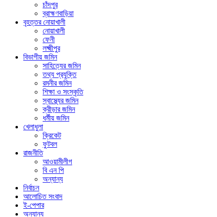
চাঁদপুর
ব্রাহ্মণবাড়িয়া
বৃহত্তর নোয়াখালী
নোয়াখালী
ফেনী
লক্ষ্মীপুর
বিভাগীয় জমিন
সাহিত্যের জমিন
তথ্য প্রযুক্তি
রমনীর জমিন
শিক্ষা ও সংস্কৃতি
স্বাস্থ্যের জমিন
ক্রীড়ার জমিন
ধর্মীয় জমিন
খেলাধুলা
ক্রিকেট
ফুটবল
রাজনীতি
আওয়ামীলীগ
বি এন পি
অন্যান্য
নির্বাচন
আলোচিত সংবাদ
ই-পেপার
অন্যান্য