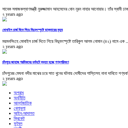
সাবেক সমাজকল্যাণমন্ত্রী নুরুজ্জামান আহমেদের বোন নূরন নাহার আনোয়ার। তাঁর স্বামী ঢাকা
২ years ago
মোবাইল চার্জ দিতে গিয়ে বিদ্যুৎস্পৃষ্টে ডাক্তারের মৃত্যু
ময়মনসিংহে মোবাইল চার্জ দিতে গিয়ে বিদ্যুৎস্পৃষ্টে তারিকুল আলম নোমান (৪২) নামে এক ..
২ years ago
চাঁদপুরে জাহাজ শ্রমিকদের ধর্মঘটে ব্যহত হচ্ছে পণ্যপরিবহণ
চাঁদপুরের মেঘনা নদীর মাঝের চরে সাত খুনের ঘটনায় দোষীদের শাস্তিসহ নানা দাবিতে পণ্যবাহ
২ years ago
অপরাধ
অর্থনীতি
আর্ন্তজাতিক
খেলাধুলা
আইন-আদালত
ক্রিকেট
ফুটবল