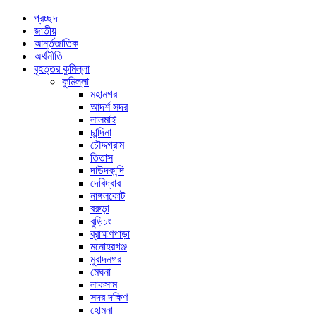
প্রচ্ছদ
জাতীয়
আর্ন্তজাতিক
অর্থনীতি
বৃহত্তর কুমিল্লা
কুমিল্লা
মহানগর
আদর্শ সদর
লালমাই
চান্দিনা
চৌদ্দগ্রাম
তিতাস
দাউদকান্দি
দেবিদ্বার
নাঙ্গলকোট
বরুড়া
বুড়িচং
ব্রাহ্মণপাড়া
মনোহরগঞ্জ
মুরাদনগর
মেঘনা
লাকসাম
সদর দক্ষিণ
হোমনা