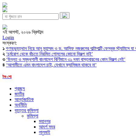
৭ই আগস্ট, ২০২৬ খ্রিস্টাব্দ
Login
সংস্করণ:
১
গণঅভ্যুত্থান নিয়ে আনু মুহাম্মদ ও ড. আসিফ নজরুলের পাল্টাপাল্টি ফেসবুক স্ট্যাটাসে যা
২
‘চর্মরোগ থেকে বাঁচতে নিয়মিত গোসলের কোনো বিকল্প নাই’
৩
‘উন্নত ও সমৃদ্ধশালী বাংলাদেশ বির্ণিমানে ৩১ দফা বাস্তবায়নের কোন বিকল্প নেই’
৪
‘আগামীতে এমন বাংলাদেশ চাই, যেখানে ফ্যাসিজম থাকবে না’
টক-শো
প্রচ্ছদ
জাতীয়
আর্ন্তজাতিক
অর্থনীতি
বৃহত্তর কুমিল্লা
কুমিল্লা
মহানগর
আদর্শ সদর
লালমাই