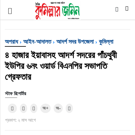
প্রচ্ছদ
জাতীয়
অপরাধ
›
আইন-আদালত
›
আদর্শ সদর উপজেলা
›
কুমিল্লা
আর্ন্তজাতিক
৪ হাজার ইয়াবাসহ আদর্শ সদরের পাঁচথুবী
ইউপির ৬নং ওয়ার্ড বিএনপির সভাপতি
অর্থনীতি
গ্রেফতার
বৃহত্তর কুমিল্লা
স্টাফ রিপোর্টার
বৃহত্তর নোয়াখালী
অ+
অ-
বিভাগীয় জমিন
প্রকাশ: ২ মাস আগে
খেলাধুলা