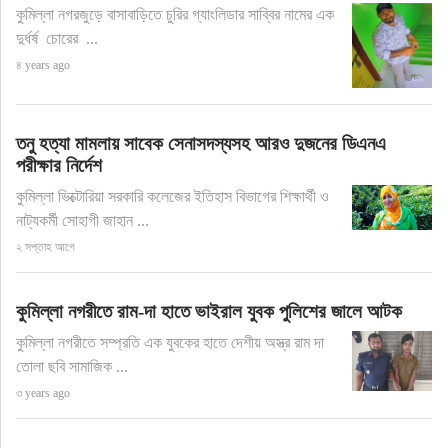
কুমিল্লা নগরজুড়ে বাসাবাড়িতে চুরির গ্যাংলিডার সাব্বির নামের এক
দুর্ধর্ষ চোরের ...
৪ years ago
তনু হত্যা মামলায় সাবেক সেনাসদস্যসহ আরও দুজনের ডিএনএ
পরীক্ষার নির্দেশ
কুমিল্লা ভিক্টোরিয়া সরকারি কলেজের ইতিহাস বিভাগের শিক্ষার্থী ও
নাট্যকর্মী সোহাগী জাহান ...
২ সপ্তাহ আগে
কুমিল্লা নগরীতে রাম-দা হাতে ভাইরাল যুবক পুলিশের জালে আটক
কুমিল্লা নগরীতে সম্প্রতি এক যুবকের হাতে দেশীয় অস্ত্র রাম দা
তোলা ছবি সামাজিক ...
৩ years ago