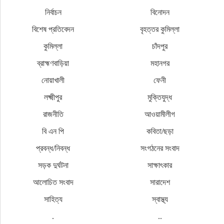
নির্বাচন
বিনোদন
বিশেষ প্রতিবেদন
বৃহত্তর কুমিল্লা
কুমিল্লা
চাঁদপুর
ব্রাহ্মণবাড়িয়া
মহানগর
নোয়াখালী
ফেনী
লক্ষ্মীপুর
মুক্তিযুদ্ধ
রাজনীতি
আওয়ামীলীগ
বি এন পি
কবিতা/ছড়া
প্রবন্ধ/নিবন্ধ
সংগঠনের সংবাদ
সড়ক দুর্ঘটনা
সাক্ষাৎকার
আলোচিত সংবাদ
সারাদেশ
সাহিত্য
স্বাস্থ্য
.
..