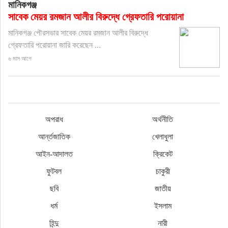
মানিকগঞ্জ
সাবেক মেয়র রমজান আলীর বিরুদ্ধে গ্রেফতারি পরোয়ানা
মানিকগঞ্জ পৌরসভার সাবেক মেয়র রমজান আলীর বিরুদ্ধে
গ্রেফতারি পরোয়ানা জারি করেছেন ...
৬ মাস আগে
অপরাধ
অর্থনীতি
আর্ন্তজাতিক
খেলাধুলা
আইন-আদালত
ক্রিকেট
ফুটবল
চাকুরী
ছবি
জাতীয়
ধর্ম
ইসলাম
হিন্দু
নারী