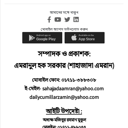
আমাদের সঙ্গে থাকুন
মোবাইল অ্যাপস ডাউনলোড করুন
সম্পাদক ও প্রকাশক:
এমরানুল হক সরকার (শাহাজাদা এমরান)
মোবাইল ফোন: ০১৭১১-৩৮৮৩০৮
ই-মেইল- sahajadaamran@yahoo.com
dailycumillarzamin@yahoo.com
আইটি উপদেষ্টা :
অধ্যক্ষ মজিবুর রহমান মুকুল
মোবাইল: ০১৭১১-৪৮৯০৫৫