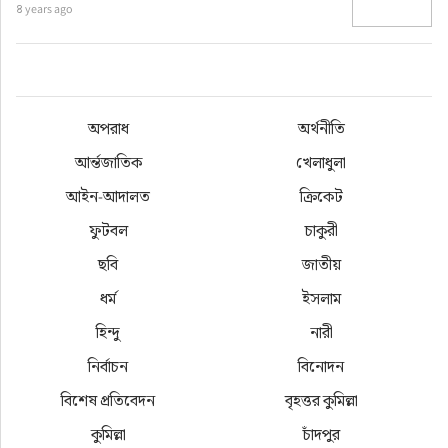
৪ years ago
অপরাধ
অর্থনীতি
আর্ন্তজাতিক
খেলাধুলা
আইন-আদালত
ক্রিকেট
ফুটবল
চাকুরী
ছবি
জাতীয়
ধর্ম
ইসলাম
হিন্দু
নারী
নির্বাচন
বিনোদন
বিশেষ প্রতিবেদন
বৃহত্তর কুমিল্লা
কুমিল্লা
চাঁদপুর