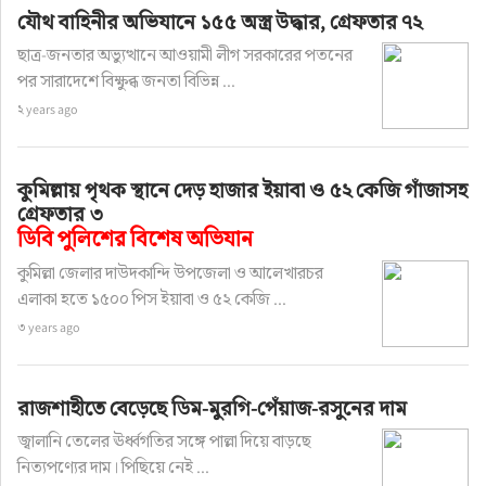
যৌথ বাহিনীর অভিযানে ১৫৫ অস্ত্র উদ্ধার, গ্রেফতার ৭২
ছাত্র-জনতার অভ্যুত্থানে আওয়ামী লীগ সরকারের পতনের
পর সারাদেশে বিক্ষুব্ধ জনতা বিভিন্ন ...
২ years ago
কুমিল্লায় পৃথক স্থানে দেড় হাজার ইয়াবা ও ৫২ কেজি গাঁজাসহ
গ্রেফতার ৩
ডিবি পুলিশের বিশেষ অভিযান
কুমিল্লা জেলার দাউদকান্দি উপজেলা ও আলেখারচর
এলাকা হতে ১৫০০ পিস ইয়াবা ও ৫২ কেজি ...
৩ years ago
রাজশাহীতে বেড়েছে ডিম-মুরগি-পেঁয়াজ-রসুনের দাম
জ্বালানি তেলের ঊর্ধ্বগতির সঙ্গে পাল্লা দিয়ে বাড়ছে
নিত্যপণ্যের দাম। পিছিয়ে নেই ...