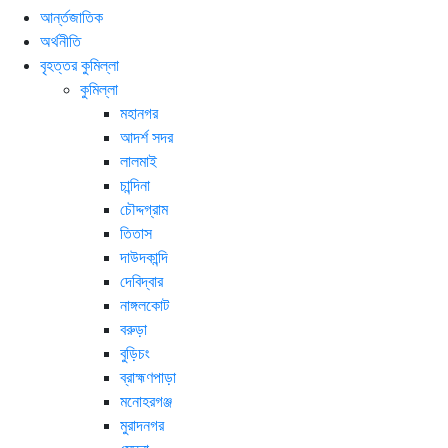
আর্ন্তজাতিক
অর্থনীতি
বৃহত্তর কুমিল্লা
কুমিল্লা
মহানগর
আদর্শ সদর
লালমাই
চান্দিনা
চৌদ্দগ্রাম
তিতাস
দাউদকান্দি
দেবিদ্বার
নাঙ্গলকোট
বরুড়া
বুড়িচং
ব্রাহ্মণপাড়া
মনোহরগঞ্জ
মুরাদনগর