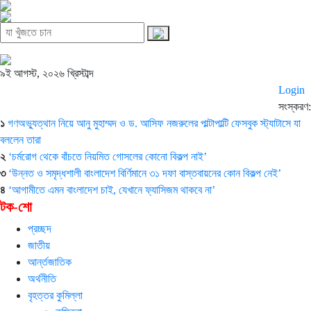
৯ই আগস্ট, ২০২৬ খ্রিস্টাব্দ
Login
সংস্করণ:
১
গণঅভ্যুত্থান নিয়ে আনু মুহাম্মদ ও ড. আসিফ নজরুলের পাল্টাপাল্টি ফেসবুক স্ট্যাটাসে যা
বললেন তারা
২
‘চর্মরোগ থেকে বাঁচতে নিয়মিত গোসলের কোনো বিকল্প নাই’
৩
‘উন্নত ও সমৃদ্ধশালী বাংলাদেশ বির্ণিমানে ৩১ দফা বাস্তবায়নের কোন বিকল্প নেই’
৪
‘আগামীতে এমন বাংলাদেশ চাই, যেখানে ফ্যাসিজম থাকবে না’
টক-শো
প্রচ্ছদ
জাতীয়
আর্ন্তজাতিক
অর্থনীতি
বৃহত্তর কুমিল্লা