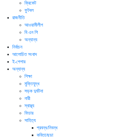
ক্রিকেট
ফুটবল
রাজনীতি
আওয়ামীলীগ
বি এন পি
অন্যান্য
নির্বাচন
আলোচিত সংবাদ
ই-পেপার
অন্যান্য
শিক্ষা
মুক্তিযুদ্ধ
সড়ক দুর্ঘটনা
নারী
স্বাস্থ্য
ফিচার
সাহিত্য
প্রবন্ধ/নিবন্ধ
কবিতা/ছড়া