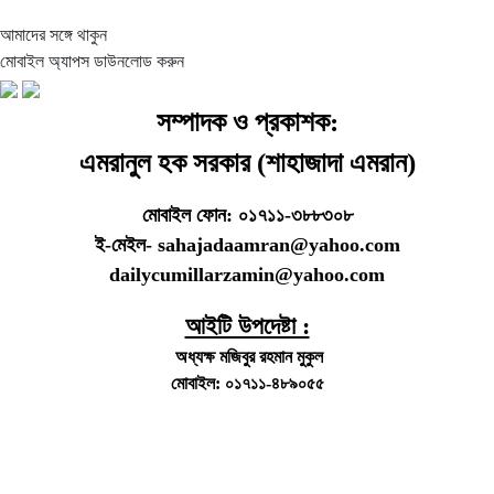
আমাদের সঙ্গে থাকুন
মোবাইল অ্যাপস ডাউনলোড করুন
সম্পাদক ও প্রকাশক:
এমরানুল হক সরকার (শাহাজাদা এমরান)
মোবাইল ফোন: ০১৭১১-৩৮৮৩০৮
ই-মেইল- sahajadaamran@yahoo.com
dailycumillarzamin@yahoo.com
আইটি উপদেষ্টা :
অধ্যক্ষ মজিবুর রহমান মুকুল
মোবাইল: ০১৭১১-৪৮৯০৫৫