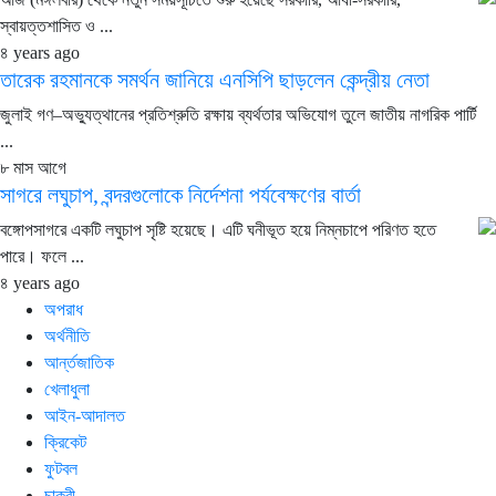
স্বায়ত্তশাসিত ও ...
৪ years ago
তারেক রহমানকে সমর্থন জানিয়ে এনসিপি ছাড়লেন কেন্দ্রীয় নেতা
জুলাই গণ–অভ্যুত্থানের প্রতিশ্রুতি রক্ষায় ব্যর্থতার অভিযোগ তুলে জাতীয় নাগরিক পার্টি
...
৮ মাস আগে
সাগরে লঘুচাপ, বন্দরগুলোকে নির্দেশনা পর্যবেক্ষণের বার্তা
বঙ্গোপসাগরে একটি লঘুচাপ সৃষ্টি হয়েছে। এটি ঘনীভূত হয়ে নিম্নচাপে পরিণত হতে
পারে। ফলে ...
৪ years ago
অপরাধ
অর্থনীতি
আর্ন্তজাতিক
খেলাধুলা
আইন-আদালত
ক্রিকেট
ফুটবল
চাকুরী