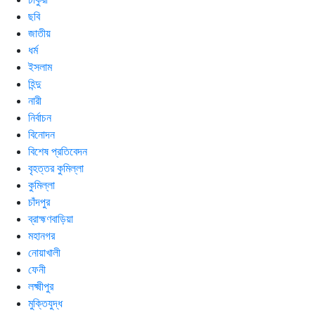
ছবি
জাতীয়
ধর্ম
ইসলাম
হিন্দু
নারী
নির্বাচন
বিনোদন
বিশেষ প্রতিবেদন
বৃহত্তর কুমিল্লা
কুমিল্লা
চাঁদপুর
ব্রাহ্মণবাড়িয়া
মহানগর
নোয়াখালী
ফেনী
লক্ষ্মীপুর
মুক্তিযুদ্ধ