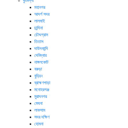
কুমিল্লা
মহানগর
আদর্শ সদর
লালমাই
চান্দিনা
চৌদ্দগ্রাম
তিতাস
দাউদকান্দি
দেবিদ্বার
নাঙ্গলকোট
বরুড়া
বুড়িচং
ব্রাহ্মণপাড়া
মনোহরগঞ্জ
মুরাদনগর
মেঘনা
লাকসাম
সদর দক্ষিণ
হোমনা