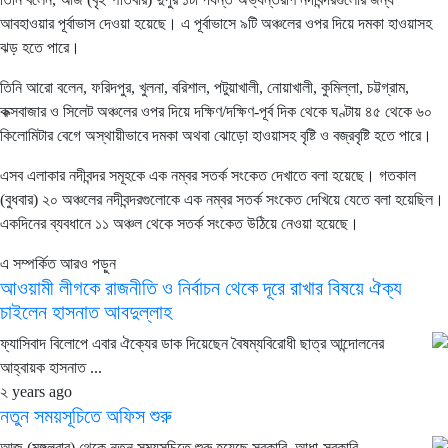
আবহাওয়ার পূর্বাভাস দেওয়া হয়েছে। এ পূর্বাভাসে ৯টি অঞ্চলের ওপর দিয়ে দমকা হাওয়াসহ
ঝড় হতে পারে।
তিনি আরো বলেন, ফরিদপুর, খুলনা, বরিশাল, পটুয়াখালী, নোয়াখালী, কুমিল্লা, চট্টগ্রাম,
কক্সবাজার ও সিলেট অঞ্চলের ওপর দিয়ে দক্ষিণ/দক্ষিণ-পূর্ব দিক থেকে ঘণ্টায় ৪৫ থেকে ৬০
কিলোমিটার বেগে অস্থায়ীভাবে দমকা অথবা ঝোড়ো হাওয়াসহ বৃষ্টি ও বজ্রবৃষ্টি হতে পারে।
এসব এলাকার নদীবন্দর সমূহকে এক নম্বর সতর্ক সংকেত দেখাতে বলা হয়েছে। গতকাল
(বুধবার) ২০ অঞ্চলের নদীবন্দরগুলোকে এক নম্বর সতর্ক সংকেত দেখিয়ে যেতে বলা হয়েছিল।
একদিনের ব্যবধানে ১১ অঞ্চল থেকে সতর্ক সংকেত উঠিয়ে নেওয়া হয়েছে।
এ সম্পর্কিত আরও পড়ুন
আওয়ামী লীগকে রাজনীতি ও নির্বাচন থেকে দূরে রাখার বিষয়ে ঐক্য
চাইলেন হাসনাত আবদুল্লাহ
ফ্যাসিবাদ বিলোপে এবার ঐক্যের ডাক দিয়েছেন বৈষম্যবিরোধী ছাত্র আন্দোলনের
আহ্বায়ক হাসনাত ...
২ years ago
নতুন সময়সূচিতে অফিস শুরু
আজ (মঙ্গলবার) থেকে নতুন সময়সূচিতে শুরু হয়েছে সরকারি, আধা-সরকারি,