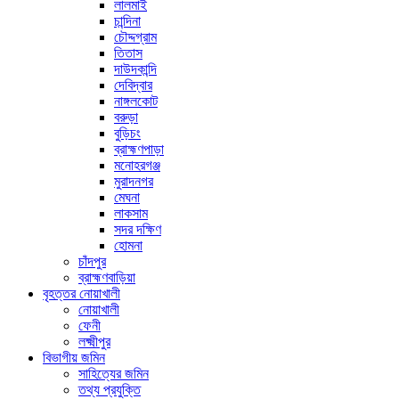
লালমাই
চান্দিনা
চৌদ্দগ্রাম
তিতাস
দাউদকান্দি
দেবিদ্বার
নাঙ্গলকোট
বরুড়া
বুড়িচং
ব্রাহ্মণপাড়া
মনোহরগঞ্জ
মুরাদনগর
মেঘনা
লাকসাম
সদর দক্ষিণ
হোমনা
চাঁদপুর
ব্রাহ্মণবাড়িয়া
বৃহত্তর নোয়াখালী
নোয়াখালী
ফেনী
লক্ষ্মীপুর
বিভাগীয় জমিন
সাহিত্যের জমিন
তথ্য প্রযুক্তি