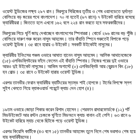
ওয়েস্ট ইন্ডিজের লক্ষ্য ২৯৭ রান। মিরপুরে সিরিজের তৃতীয় ও শেষ ওয়ানডেতে দুর্দান্ত
বোলিংয়ে বড় জয়ের পথে বাংলাদেশ। ৭০ না হতেই (৬৭ রানে) ৭ উইকেট হারিয়ে বসেছে
ক্যারিবীয়রা। জিততে হলে এখনো ১৬২ বলে ২২৪ রান করতে হবে সফরকারীদের।
মিরপুরের পিচে ঘূর্ণি জাদু দেখাচ্ছেন বাংলাদেশের স্পিনাররা। বোর্ডে ২৯৬ রানের বড় পুঁজি।
বোলিংয়ে দারুণ শুরু করেন নাসুম আহমেদ। তার বাঁহাতি স্পিনে শুরুতেই বিপাকে পড়ে
ওয়েস্ট ইন্ডিজ। ৩৫ রানে হারায় ৩ উইকেট। সবকটি উইকেটই নাসুমের।
ক্যারিবীয় ইনিংসের পঞ্চম ওভারে আঘাত হানেন নাসুম আহমেদ। আলিক আথানেজেকে
(১৫) এলবিডব্লিউয়ের ফাঁদে ফেলেন এই বাঁহাতি স্পিনার। নিজের পরের দুই ওভারে
আরও দুই উইকেট নাসুমের। আকিম অগাস্টে (০) এলবিডব্লিউ আর ব্রেন্ডন কিং (১৮)
হন বোল্ড। ৩৫ রানে ৩ উইকেট হারায় ওয়েস্ট ইন্ডিজ।
এরপর তানভীর ফেরান ক্যারিবীয় ব্যাটিংয়ের স্তম্ভ শাই হোপকে। টার্নের বিপক্ষে স্লগ
সুইপ খেলতে গিয়ে ব্যাকওয়ার্ড পয়েন্টে ক্যাচ দেন হোপ (৪)।
১৯তম ওভারে জোড়া শিকার করেন রিশাদ হোসেন। শেরফান রাদারফোর্ডকে (১২) শর্ট
মিডউইকেটে আর রস্টন চেজকে ঘূর্ণিতে মিডঅনে ক্যাচ বানান এই লেগি। ৬৩ রানে ৬
উইকেট হারিয়ে ম্যাচ থেকে ছিটকে পড়ে ওয়েস্ট ইন্ডিজ।
এরপর কিয়েসি কার্টিকে (৪৩ বলে ১৫) তানভীর আহমেদ তুলে নিলে শেষ ভরসাও শেষ হয়ে
যায় ক্যারিবীয়দের।