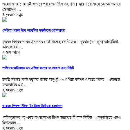
জয়ের জন্য শেষ দুই ওভারে প্রয়োজন ছিল ৩২ রান। দারুণ বোলিংয়ে ১৯তম ওভারে
মোসাদ্দেক ...
৪ years ago
ফেনীতে পতাকা নিয়ে আর্জেন্টিনা সমর্থকদের শোভাযাত্রা
ফুটবল বিশ্বকাপরের উন্মাদনার ঢেউ উঠেছে ফেনীতেও। বুধবার (১৭ জুন) আর্জেন্টিনা-
আলজেরিয়া ...
২ মাস আগে
তামিমকে অধিনায়ক করে এশিয়া কাপের দল ঘোষণা করল বিসিবি
চলতি মাসেই মাঠে গড়াতে যাচ্ছে অনূর্ধ্ব-১৯ এশিয়া কাপের এবারের আসর। ওয়ানডে
ফরম্যাটের এই ...
২ years ago
ভারতের বিপক্ষে সিরিজ -টস জিতে ফিল্ডিংয়ে বাংলাদেশ
পাকিস্তানের পর এবার বাংলাদেশের মিশন ভারতের বিপক্ষে সিরিজ। চেন্নাইয়ের এমএ
চিদাম্বরম ...
২ years ago