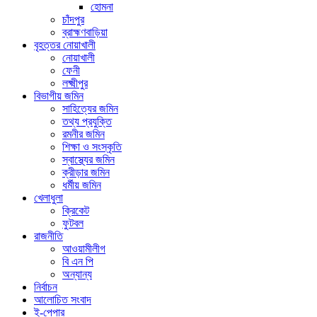
হোমনা
চাঁদপুর
ব্রাহ্মণবাড়িয়া
বৃহত্তর নোয়াখালী
নোয়াখালী
ফেনী
লক্ষ্মীপুর
বিভাগীয় জমিন
সাহিত্যের জমিন
তথ্য প্রযুক্তি
রমনীর জমিন
শিক্ষা ও সংস্কৃতি
স্বাস্থ্যের জমিন
ক্রীড়ার জমিন
ধর্মীয় জমিন
খেলাধুলা
ক্রিকেট
ফুটবল
রাজনীতি
আওয়ামীলীগ
বি এন পি
অন্যান্য
নির্বাচন
আলোচিত সংবাদ
ই-পেপার