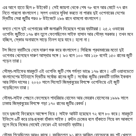
এর আগে হাতে ছিল ৮ উইকেট। সেই জায়গা থেকে শেষ ৭৮ বলে আর মোটে ৭৭ রান
নিতে পারলো বাংলাদেশ। স্লগ ওভারে সুবিধা করতে না পারায় দুই ওপেনারের দেশের
দ্বিতীয় সেরা জুুটির পরও ৮ উইকেটে ২৯৬ রানে থামলো বাংলাদেশ।
বলতে গেলে দুই ওপেনারের কষ্ট জলাঞ্জলি দিয়েছেন পরের ব্যাটাররা। ২৫.২ ওভারের
ওপেনিং জুুটিতে ১৭৬ রান তুলে ফেলেছিলেন সাইফ হাসান আর সৌম্য সরকার। তখন মনে
হচ্ছিল, স্কোর অনায়াসে সাড়ে তিনশ হয়ে যাবে। হলো না।
টস জিতে ব্যাটিংয়ে নেমে দারুণ শুরু করে বাংলাদেশ। সিরিজে প্রথমবারের মতো দুই
ওপেনার খেলেছেন দারুণ আস্থার সঙ্গে। ৯৩ বলে ১০০ আর ১২৮ বলেই ১৫০ রানের জুটি
গড়েন তারা।
সৌম্য-সাইফের মারকুটে এই ওপেনিং জুটি শেষ পর্যন্ত ভাঙে ১৭৬ রানে। এটি ওয়ানডেতে
বাংলাদেশের ইতিহাসে দ্বিতীয় সর্বোচ্চ রানের জুটি। সর্বোচ্চ জুটির রেকর্ডটি তামিম ইকবাল
আর লিটন দাসের। ২০২০ সালে সিলেটে জিম্বাবুয়ের বিপক্ষে ওপেনিংয়ে এই জুটি
গড়েছিলেন তারা।
সৌম্য-সাইফ পেছনে ফেলেছেন শাহরিয়ার হোসেন আর মেহরাব হোসেনের ১৯৯৯ সালে
ঢাকায় জিম্বাবুয়ের বিপক্ষে গড়া ১৭০ রানের জুটির রেকর্ড।
তবে দুজনই ফিরেছেন আক্ষেপ নিয়ে। সাইফ আউট হয়েছেন ৭২ বলে ৮০ করে। মারকুটে
ইনিংসে ৬টি করে চার-ছক্কা হাঁকান সাইফ। রস্টন চেজের বলে হাঁকাতে গিয়ে বল আকাশে
তুলে দিয়ে নিজের দোষেই ফেরেন এই ডানহাতি ব্যাটার।
সৌম্য গিয়েছিলেন আরও কাছে। ব্যক্তিগত ৯১ রানে আকিল হোসেনকে বড় শট খেলতে