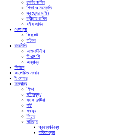
রমনীর জমিন
শিক্ষা ও সংস্কৃতি
স্বাস্থ্যের জমিন
ক্রীড়ার জমিন
ধর্মীয় জমিন
খেলাধুলা
ক্রিকেট
ফুটবল
রাজনীতি
আওয়ামীলীগ
বি এন পি
অন্যান্য
নির্বাচন
আলোচিত সংবাদ
ই-পেপার
অন্যান্য
শিক্ষা
মুক্তিযুদ্ধ
সড়ক দুর্ঘটনা
নারী
স্বাস্থ্য
ফিচার
সাহিত্য
প্রবন্ধ/নিবন্ধ
কবিতা/ছড়া