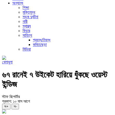
অন্যান্য
শিক্ষা
মুক্তিযুদ্ধ
সড়ক দুর্ঘটনা
নারী
স্বাস্থ্য
ফিচার
সাহিত্য
প্রবন্ধ/নিবন্ধ
কবিতা/ছড়া
মিডিয়া
খেলাধুলা
৬৭ রানেই ৭ উইকেট হারিয়ে ধুঁকছে ওয়েস্ট
ইন্ডিজ
স্টাফ রিপোর্টার
প্রকাশ: ১০ মাস আগে
অ+
অ-