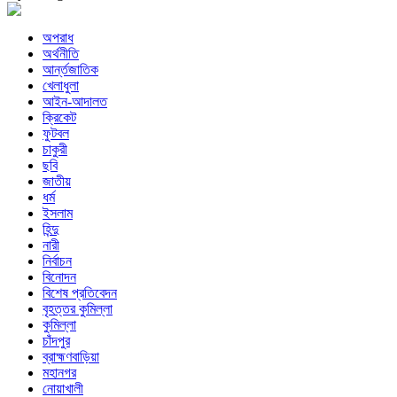
অপরাধ
অর্থনীতি
আর্ন্তজাতিক
খেলাধুলা
আইন-আদালত
ক্রিকেট
ফুটবল
চাকুরী
ছবি
জাতীয়
ধর্ম
ইসলাম
হিন্দু
নারী
নির্বাচন
বিনোদন
বিশেষ প্রতিবেদন
বৃহত্তর কুমিল্লা
কুমিল্লা
চাঁদপুর
ব্রাহ্মণবাড়িয়া
মহানগর
নোয়াখালী