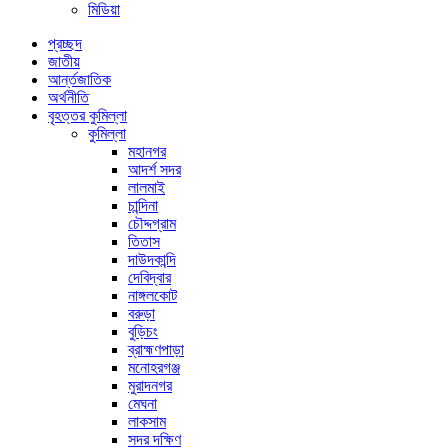
মিডিয়া
প্রচ্ছদ
জাতীয়
আর্ন্তজাতিক
অর্থনীতি
বৃহত্তর কুমিল্লা
কুমিল্লা
মহানগর
আদর্শ সদর
লালমাই
চান্দিনা
চৌদ্দগ্রাম
তিতাস
দাউদকান্দি
দেবিদ্বার
নাঙ্গলকোট
বরুড়া
বুড়িচং
ব্রাহ্মণপাড়া
মনোহরগঞ্জ
মুরাদনগর
মেঘনা
লাকসাম
সদর দক্ষিণ