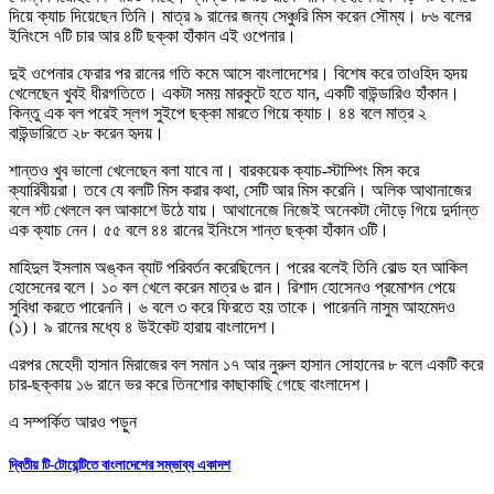
দিয়ে ক্যাচ দিয়েছেন তিনি। মাত্র ৯ রানের জন্য সেঞ্চুরি মিস করেন সৌম্য। ৮৬ বলের
ইনিংসে ৭টি চার আর ৪টি ছক্কা হাঁকান এই ওপেনার।
দুই ওপেনার ফেরার পর রানের গতি কমে আসে বাংলাদেশের। বিশেষ করে তাওহিদ হৃদয়
খেলেছেন খুবই ধীরগতিতে। একটা সময় মারকুটে হতে যান, একটি বাউন্ডারিও হাঁকান।
কিন্তু এক বল পরেই স্লগ সুইপে ছক্কা মারতে গিয়ে ক্যাচ। ৪৪ বলে মাত্র ২
বাউন্ডারিতে ২৮ করেন হৃদয়।
শান্তও খুব ভালো খেলেছেন বলা যাবে না। বারকয়েক ক্যাচ-স্টাম্পিং মিস করে
ক্যারিবীয়রা। তবে যে বলটি মিস করার কথা, সেটি আর মিস করেনি। অলিক আথানাজের
বলে শট খেললে বল আকাশে উঠে যায়। আথানেজে নিজেই অনেকটা দৌড়ে গিয়ে দুর্দান্ত
এক ক্যাচ নেন। ৫৫ বলে ৪৪ রানের ইনিংসে শান্ত ছক্কা হাঁকান ৩টি।
মাহিদুল ইসলাম অঙ্কন ব্যাট পরিবর্তন করেছিলেন। পরের বলেই তিনি বোল্ড হন আকিল
হোসেনের বলে। ১০ বল খেলে করেন মাত্র ৬ রান। রিশাদ হোসেনও প্রমোশন পেয়ে
সুবিধা করতে পারেননি। ৬ বলে ৩ করে ফিরতে হয় তাকে। পারেননি নাসুম আহমেদও
(১)। ৯ রানের মধ্যে ৪ উইকেট হারায় বাংলাদেশ।
এরপর মেহেদী হাসান মিরাজের বল সমান ১৭ আর নুরুল হাসান সোহানের ৮ বলে একটি করে
চার-ছক্কায় ১৬ রানে ভর করে তিনশোর কাছাকাছি গেছে বাংলাদেশ।
এ সম্পর্কিত আরও পড়ুন
দ্বিতীয় টি-টোয়েন্টিতে বাংলাদেশের সম্ভাব্য একাদশ