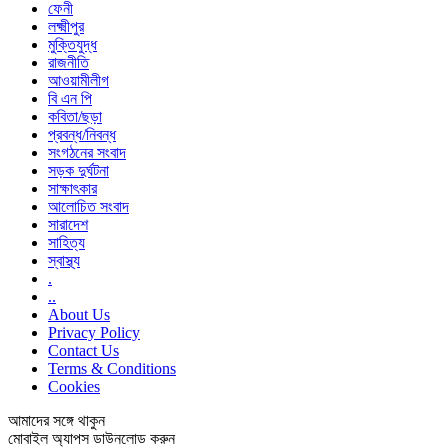
ফেনী
লক্ষ্মীপুর
মুক্তিযুদ্ধ
রাজনীতি
আওয়ামীলীগ
বি এন পি
কবিতা/ছড়া
প্রবন্ধ/নিবন্ধ
সংগঠনের সংবাদ
সড়ক দুর্ঘটনা
সাক্ষাৎকার
আলোচিত সংবাদ
সারাদেশ
সাহিত্য
স্বাস্থ্য
.
..
About Us
Privacy Policy
Contact Us
Terms & Conditions
Cookies
আমাদের সঙ্গে থাকুন
মোবাইল অ্যাপস ডাউনলোড করুন