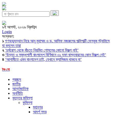
৯ই আগস্ট, ২০২৬ খ্রিস্টাব্দ
Login
সংস্করণ:
১
গণঅভ্যুত্থান নিয়ে আনু মুহাম্মদ ও ড. আসিফ নজরুলের পাল্টাপাল্টি ফেসবুক স্ট্যাটাসে
যা বললেন তারা
২
‘চর্মরোগ থেকে বাঁচতে নিয়মিত গোসলের কোনো বিকল্প নাই’
৩
‘উন্নত ও সমৃদ্ধশালী বাংলাদেশ বির্ণিমানে ৩১ দফা বাস্তবায়নের কোন বিকল্প নেই’
৪
‘আগামীতে এমন বাংলাদেশ চাই, যেখানে ফ্যাসিজম থাকবে না’
টক-শো
প্রচ্ছদ
জাতীয়
আর্ন্তজাতিক
অর্থনীতি
বৃহত্তর কুমিল্লা
কুমিল্লা
মহানগর
আদর্শ সদর