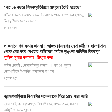
‘গত ১৬ বছরে শিক্ষাপ্রতিষ্ঠানে মাস্তান তৈরি হয়েছে’
পতিত সরকারের আমলে কেবল উন্নয়নের গালভরা গল্প করা হয়েছে,
কিন্তু শিক্ষাক্ষেত্রে কোনো ...
১০ মাস আগে
লাকসামে পথ সভায় হামলা : আহত বিএনপির নেতাকর্মীদের হাসপাতাল
থেকে বের করে দেওয়ার অভিযোগ আইন শৃঙ্খলা বাহিনীর বিরুদ্ধে
পুলিশ সুপার বললেন- মিথ্যা কথা
জসিম চৌধুরী , মোস্তাফিজুর রহমান।। গত ১৪ জুলাই
নোয়াখালীতে বিএনপির পদযাত্রায় যাওয়ার ...
৩ years ago
ব্রাহ্মণবাড়িয়ায় বিএনপির সম্মেলনকে ঘিরে ১৪৪ ধারা জারি
ব্রাহ্মণবাড়িয়ার বাঞ্ছারামপুরে বিএনপির দুই পক্ষের একই স্থানে
কর্মসূচী ডাকাকে কেন্দ্র ...