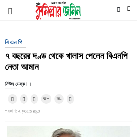
প্রচ্ছদ
জাতীয়
বি এন পি
আর্ন্তজাতিক
৭ বছরের দণ্ড থেকে খালাস পেলেন বিএনপি
নেতা আমান
অর্থনীতি
নিউজ ডেস্ক।।
বৃহত্তর কুমিল্লা
অ+
অ-
বৃহত্তর নোয়াখালী
প্রকাশ: ২ years ago
বিভাগীয় জমিন
খেলাধুলা