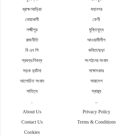
ব্রাহ্মণবাড়িয়া
মহানগর
নোয়াখালী
ফেনী
লক্ষ্মীপুর
মুক্তিযুদ্ধ
রাজনীতি
আওয়ামীলীগ
বি এন পি
কবিতা/ছড়া
প্রবন্ধ/নিবন্ধ
সংগঠনের সংবাদ
সড়ক দুর্ঘটনা
সাক্ষাৎকার
আলোচিত সংবাদ
সারাদেশ
সাহিত্য
স্বাস্থ্য
.
..
About Us
Privacy Policy
Contact Us
Terms & Conditions
Cookies