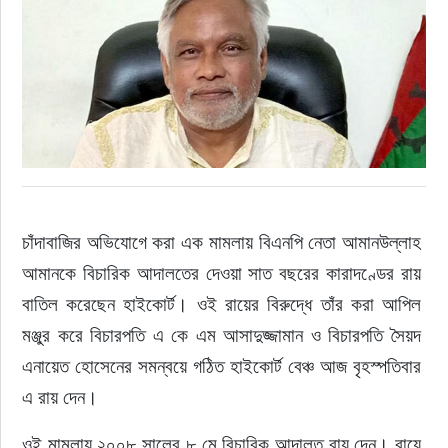
রাজনীতি
নির্বাচন
আলোচিত সংবাদ
ই-পেপার
চাঁদাবাজির অভিযোগে করা এক মামলায় বিএনপি নেতা আমানউল্লাহ 
অন্যান্য
আমানকে বিচারিক আদালতের দেওয়া সাত বছরের কারাদণ্ডের রায় 
বাতিল করেছেন হাইকোর্ট। ওই রায়ের বিরুদ্ধে তাঁর করা আপিল 
মঞ্জুর করে বিচারপতি এ কে এম আসাদুজ্জামান ও বিচারপতি সৈয়দ 
এনায়েত হোসেনের সমন্বয়ে গঠিত হাইকোর্ট বেঞ্চ আজ বৃহস্পতিবার 
এ রায় দেন।
ওই মামলায় ২০০৮ সালের ৮ মে বিচারিক আদালত রায় দেন। রায়ে 