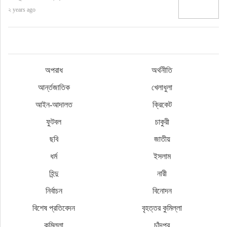
২ years ago
অপরাধ
অর্থনীতি
আর্ন্তজাতিক
খেলাধুলা
আইন-আদালত
ক্রিকেট
ফুটবল
চাকুরী
ছবি
জাতীয়
ধর্ম
ইসলাম
হিন্দু
নারী
নির্বাচন
বিনোদন
বিশেষ প্রতিবেদন
বৃহত্তর কুমিল্লা
কুমিল্লা
চাঁদপুর