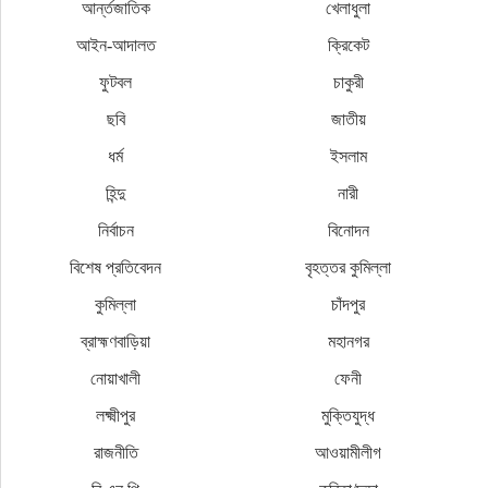
আর্ন্তজাতিক
খেলাধুলা
আইন-আদালত
ক্রিকেট
ফুটবল
চাকুরী
ছবি
জাতীয়
ধর্ম
ইসলাম
হিন্দু
নারী
নির্বাচন
বিনোদন
বিশেষ প্রতিবেদন
বৃহত্তর কুমিল্লা
কুমিল্লা
চাঁদপুর
ব্রাহ্মণবাড়িয়া
মহানগর
নোয়াখালী
ফেনী
লক্ষ্মীপুর
মুক্তিযুদ্ধ
রাজনীতি
আওয়ামীলীগ