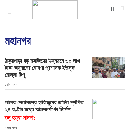
প্রচ্ছদ
জাতীয়
মহানগর
আর্ন্তজাতিক
ঠাকুরপাড়া বড় মসজিদের উন্নয়নে ৩০ লাখ
অর্থনীতি
টাকা অনুদানের ঘোষণা প্রশাসক ইউসুফ
মোল্লা টিপু
বৃহত্তর কুমিল্লা
১ দিন আগে
বৃহত্তর নোয়াখালী
সাবেক সেনাসদস্য হাফিজুরের জামিন স্থগিত,
২৪ ঘণ্টার মধ্যে আত্মসমর্পণের নির্দেশ
বিভাগীয় জমিন
তনু হত্যা মামলা:
খেলাধুলা
২ দিন আগে