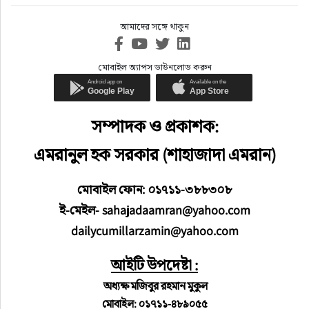
আমাদের সঙ্গে থাকুন
মোবাইল অ্যাপস ডাউনলোড করুন
সম্পাদক ও প্রকাশক:
এমরানুল হক সরকার (শাহাজাদা এমরান)
মোবাইল ফোন: ০১৭১১-৩৮৮৩০৮
ই-মেইল- sahajadaamran@yahoo.com
dailycumillarzamin@yahoo.com
আইটি উপদেষ্টা :
অধ্যক্ষ মজিবুর রহমান মুকুল
মোবাইল: ০১৭১১-৪৮৯০৫৫