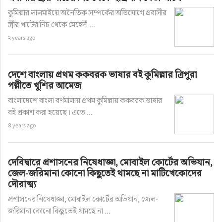
কুমিল্লার লালমাইয়ে অনৈতিক সম্পর্কের অভিযোগে প্রবাসীর
স্ত্রীর খাটের নিচ থেকে মেহেদী ...
২ years ago
দেশে বাংলায় প্রথম ককবরক ভাষার বই কুমিল্লার ত্রিপুরা
পল্লীতে খুশির আমেজ
বাংলাদেশে বাংলা বর্ণমালায় প্রথম কুমিল্লায় ককবরক ভাষার
বই প্রকাশ করা হয়েছে। এতে ...
৪ years ago
দেবিদ্বারে প্রশাসনের নিষেধাজ্ঞা, মোবাইল কোর্টের অভিযান,
জেল-জরিমানা কোনো কিছুতেই থামছে না মাটিখেকোদের
দৌরাত্ম্য
প্রশাসনের নিষেধাজ্ঞা, মোবাইল কোর্টের অভিযান, জেল-
জরিমানা কোনো কিছুতেই থামছে না ...