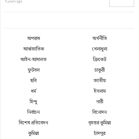
২ years ago
অপরাধ
অর্থনীতি
আর্ন্তজাতিক
খেলাধুলা
আইন-আদালত
ক্রিকেট
ফুটবল
চাকুরী
ছবি
জাতীয়
ধর্ম
ইসলাম
হিন্দু
নারী
নির্বাচন
বিনোদন
বিশেষ প্রতিবেদন
বৃহত্তর কুমিল্লা
কুমিল্লা
চাঁদপুর