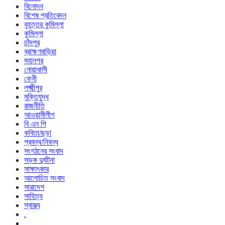
বিনোদন
বিশেষ প্রতিবেদন
বৃহত্তর কুমিল্লা
কুমিল্লা
চাঁদপুর
ব্রাহ্মণবাড়িয়া
মহানগর
নোয়াখালী
ফেনী
লক্ষ্মীপুর
মুক্তিযুদ্ধ
রাজনীতি
আওয়ামীলীগ
বি এন পি
কবিতা/ছড়া
প্রবন্ধ/নিবন্ধ
সংগঠনের সংবাদ
সড়ক দুর্ঘটনা
সাক্ষাৎকার
আলোচিত সংবাদ
সারাদেশ
সাহিত্য
স্বাস্থ্য
.
..