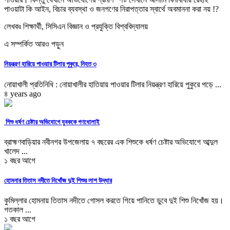
পাওয়াটা কি আইন, বিচার ব্যবস্থা ও জনগণের নিরাপত্তার স্বার্থে অবমাননা করা নয় !?
লেখকঃ শিক্ষার্থী, সিসিএন বিজ্ঞান ও প্রযুক্তি বিশ্ববিদ্যালয়
এ সম্পর্কিত আরও পড়ুন
নিয়ন্ত্রণ হারিয়ে পাওয়ার টিলার পুকুরে, নিহত ৩
নোয়াখালী প্রতিনিধি : নোয়াখালীর হাতিয়ায় পাওয়ার টিলার নিয়ন্ত্রণ হারিয়ে পুকুরে পড়ে ...
৪ years ago
শিশু ধর্ষণ চেষ্টার অভিযোগে যুবককে গণধোলাই
ব্রাহ্মণবাড়িয়ার নবীনগর উপজেলায় ৭ বছরের এক শিশুকে ধর্ষণ চেষ্টার অভিযোগে আব্দুল
খালেদ ...
১ বছর আগে
হোমনার তিতাস নদীতে নিখোঁজ দুই শিশুর লাশ উদ্ধার
কুমিল্লার হোমনায় তিতাস নদীতে গোসল করতে গিয়ে পানিতে ডুবে দুই শিশু নিখোঁজ হয়।
গতকাল ...
১ বছর আগে