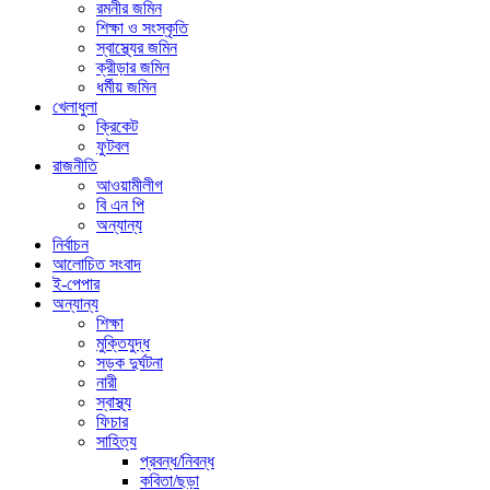
রমনীর জমিন
শিক্ষা ও সংস্কৃতি
স্বাস্থ্যের জমিন
ক্রীড়ার জমিন
ধর্মীয় জমিন
খেলাধুলা
ক্রিকেট
ফুটবল
রাজনীতি
আওয়ামীলীগ
বি এন পি
অন্যান্য
নির্বাচন
আলোচিত সংবাদ
ই-পেপার
অন্যান্য
শিক্ষা
মুক্তিযুদ্ধ
সড়ক দুর্ঘটনা
নারী
স্বাস্থ্য
ফিচার
সাহিত্য
প্রবন্ধ/নিবন্ধ
কবিতা/ছড়া