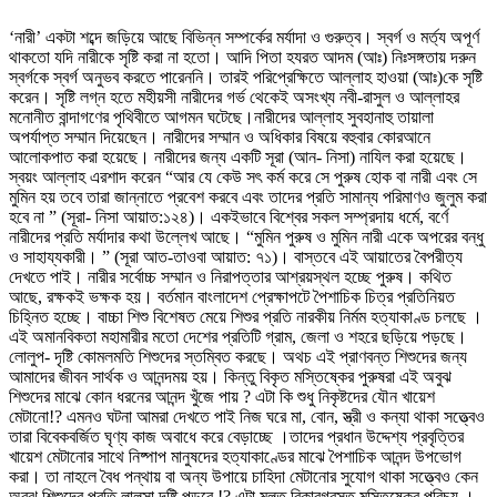
‘নারী’ একটা শব্দে জড়িয়ে আছে বিভিন্ন সম্পর্কের মর্যাদা ও গুরুত্ব। স্বর্গ ও মর্ত্য অপূর্ণ
থাকতো যদি নারীকে সৃষ্টি করা না হতো। আদি পিতা হযরত আদম (আঃ) নিঃসঙ্গতায় দরুন
স্বর্গকে স্বর্গ অনুভব করতে পারেননি। তারই পরিপ্রেক্ষিতে আল্লাহ হাওয়া (আঃ)কে সৃষ্টি
করেন। সৃষ্টি লগ্ন হতে মহীয়সী নারীদের গর্ভ থেকেই অসংখ্য নবী-রাসুল ও আল্লাহর
মনোনীত বান্দাগণের পৃথিবীতে আগমন ঘটেছে।নারীদের আল্লাহ সুবহানাহু তায়ালা
অপর্যাপ্ত সম্মান দিয়েছেন। নারীদের সম্মান ও অধিকার বিষয়ে বহুবার কোরআনে
আলোকপাত করা হয়েছে। নারীদের জন্য একটি সূরা (আন- নিসা) নাযিল করা হয়েছে।
স্বয়ং আল্লাহ এরশাদ করেন “আর যে কেউ সৎ কর্ম করে সে পুরুষ হোক বা নারী এবং সে
মুমিন হয় তবে তারা জান্নাতে প্রবেশ করবে এবং তাদের প্রতি সামান্য পরিমাণও জুলুম করা
হবে না ” (সূরা- নিসা আয়াত:১২৪)। একইভাবে বিশ্বের সকল সম্প্রদায় ধর্মে, বর্ণে
নারীদের প্রতি মর্যাদার কথা উল্লেখ আছে। “মুমিন পুরুষ ও মুমিন নারী একে অপরের বন্ধু
ও সাহায্যকারী। ” (সূরা আত-তাওবা আয়াত: ৭১)। বাস্তবে এই আয়াতের বৈপরীত্য
দেখতে পাই। নারীর সর্বোচ্চ সম্মান ও নিরাপত্তার আশ্রয়স্থল হচ্ছে পুরুষ। কথিত
আছে, রক্ষকই ভক্ষক হয়। বর্তমান বাংলাদেশ প্রেক্ষাপটে পৈশাচিক চিত্র প্রতিনিয়ত
চিহ্নিত হচ্ছে। বাচ্চা শিশু বিশেষত মেয়ে শিশুর প্রতি নারকীয় নির্মম হত্যাকাণ্ড চলছে ।
এই অমানবিকতা মহামারীর মতো দেশের প্রতিটি গ্রাম, জেলা ও শহরে ছড়িয়ে পড়ছে।
লোলুপ- দৃষ্টি কোমলমতি শিশুদের স্তম্বিত করছে। অথচ এই প্রাণবন্ত শিশুদের জন্য
আমাদের জীবন সার্থক ও আনন্দময় হয়। কিন্তু বিকৃত মস্তিষ্কের পুরুষরা এই অবুঝ
শিশুদের মাঝে কোন ধরনের আনন্দ খুঁজে পায় ? এটা কি শুধু নিকৃষ্টদের যৌন খায়েশ
মেটানো!? এমনও ঘটনা আমরা দেখতে পাই নিজ ঘরে মা, বোন, স্ত্রী ও কন্যা থাকা সত্ত্বেও
তারা বিবেকবর্জিত ঘৃণ্য কাজ অবাধে করে বেড়াচ্ছে ।তাদের প্রধান উদ্দেশ্য প্রবৃত্তির
খায়েশ মেটানোর সাথে নিষ্পাপ মানুষদের হত্যাকাণ্ডের মাঝে পৈশাচিক আনন্দ উপভোগ
করা। তা নাহলে বৈধ পন্থায় বা অন্য উপায়ে চাহিদা মেটানোর সুযোগ থাকা সত্ত্বেও কেন
অবুঝ শিশুদের প্রতি লালসা দৃষ্টি পড়বে !? এটা মূলত বিকারগ্রস্ত মস্তিষ্কের পরিচয় ।