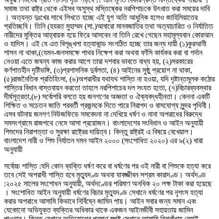
সমাজ তথা রাষ্ট্র থেকে এইসব অসুস্থ মস্তিষ্কের নরপিশাচকে উৎখাত করা সময়ের দাবি
। অত্যন্ত দুঃখের সাথে লিখতে হচ্ছে এই যুগ অতি আধুনিক হলেও জাহিলিয়াতের
প্রতিচ্ছবি। তিনি (হযরত মুহাম্মদ (সা.)আবারো মানবজাতির তথা অত্যাচারিত ও নির্যাতিত
নারীদের মুক্তির আহ্বায়ক হয়ে ফিরে আসবেন না তিনি রেখে গেছেন মহামূল্যবান কোরআন
ও হাদিস। এই যে এত বিশৃঙ্খলা হত্যাকান্ড সংগঠিত হচ্ছে তার জন্য দায়ী (১)কুরআনী
শাসন না থাকা,(যেমন-জনসমক্ষে পাথর নিক্ষেপ করা অথবা ফাঁসি কার্যকর করা বা গর্দান
নেওয়া এতে জঘন্য কাজ করার আগে তারা দশবার ভাবতে বাধ্য হয়, (২)সরকারের
কর্ণপাতহীন দৃষ্টিভঙ্গি, (৩)প্রশাসনিক দুর্বলতা, (৪) আইনের সুষ্ঠু প্রয়োগ না থাকা,
(৫)রাজনৈতিক প্রতিহিংসা, (৬)অপরাধীর যথাযথ শাস্তি না হওয়া, যদি দৃষ্টান্তমূলক কঠোর
শাস্তির বিধান বাস্তবায়ন করতো তাহলে নরপিশাচের দল সংযত হতো, (৭)বিচারব্যবস্থার
দীর্ঘসূত্রতা,(৮) সর্বোপরি বলতে হয় জনগণের অজ্ঞতা ও ঐক্যবদ্ধহীনতা। কেননা একটি
শিক্ষিত ও সচেতন জাতি পরবর্তী প্রজন্মকে দিতে পারে নিরাপদ ও বাসযোগ্য সুন্দর পৃথিবী।
এসব ঘটনায় জনগণ নিউজফিডে সমবেদনা না দেখিয়ে ধর্ষণ ও নানা অপরাধের বিরুদ্ধে
সমসংগ্রামে রাজপথে নেমে আসা প্রয়োজন। বাংলাদেশের সংবিধান ও আইন অনুযায়ী
শিশুদের নিরাপত্তা ও সুরক্ষা রাষ্ট্রের দায়িত্ব। কিন্তু রাষ্ট্রই এ বিষয়ে বেখেয়াল।
বাংলাদেশ নারী ও শিশু নির্যাতন দমন আইন ২০০০ (সংশোধিত ২০২০) এর ৯(২) ধারা
অনুযায়ী
সর্বোচ্চ শাস্তি :যদি কোন ব্যক্তি ধর্ষণ করে বা ধর্ষণের পর ওই নারী বা শিশুকে হত্যা করে
তবে সেই অপরাধী শাস্তি হবে মৃত্যুদণ্ড অথবা যাবজ্জীবন সশ্রম কারাদণ্ড। অর্থদণ্ড
:২০২৫ সালের সংশোধন অনুযায়ী, অর্থদণ্ডের পরিমাণ অনধিক ২০ লক্ষ টাকা করা হয়েছে
। সংশোধিত আইন অনুযায়ী ধর্ষণের বিচার মৃত্যুদণ্ড সেখানে ধর্ষণের পর নৃশংস হত্যা
করার অপরাধে আসামি কিভাবে নির্বিঘ্নে জামিন পায়। আইন সবার জন্য সমান এবং
যেকোনো অভিযুক্ত ব্যক্তির অধিকার থাকে একজন আইনজীবী সহায়তায় জামিন
পাওয়ার। কিন্তু যেখানে অভিযোগের প্রমাণ স্পষ্ট সেখানে আসামি বিনাবাঁধায় রেহাই