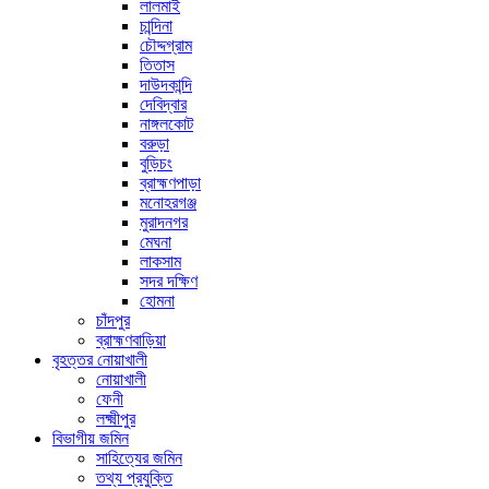
লালমাই
চান্দিনা
চৌদ্দগ্রাম
তিতাস
দাউদকান্দি
দেবিদ্বার
নাঙ্গলকোট
বরুড়া
বুড়িচং
ব্রাহ্মণপাড়া
মনোহরগঞ্জ
মুরাদনগর
মেঘনা
লাকসাম
সদর দক্ষিণ
হোমনা
চাঁদপুর
ব্রাহ্মণবাড়িয়া
বৃহত্তর নোয়াখালী
নোয়াখালী
ফেনী
লক্ষ্মীপুর
বিভাগীয় জমিন
সাহিত্যের জমিন
তথ্য প্রযুক্তি