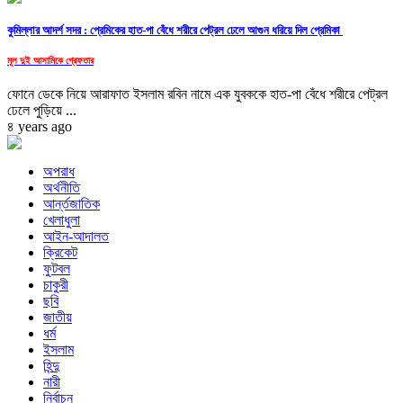
কুমিল্লার আদর্শ সদর : প্রেমিকের হাত-পা বেঁধে শরীরে পেট্রল ঢেলে আগুন ধরিয়ে দিল প্রেমিকা
মূল দুই আসামিকে গ্রেফতার
ফোনে ডেকে নিয়ে আরাফাত ইসলাম রবিন নামে এক যুবককে হাত-পা বেঁধে শরীরে পেট্রল
ঢেলে পুড়িয়ে ...
৪ years ago
অপরাধ
অর্থনীতি
আর্ন্তজাতিক
খেলাধুলা
আইন-আদালত
ক্রিকেট
ফুটবল
চাকুরী
ছবি
জাতীয়
ধর্ম
ইসলাম
হিন্দু
নারী
নির্বাচন