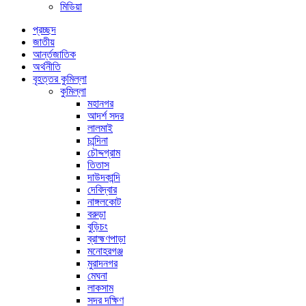
মিডিয়া
প্রচ্ছদ
জাতীয়
আর্ন্তজাতিক
অর্থনীতি
বৃহত্তর কুমিল্লা
কুমিল্লা
মহানগর
আদর্শ সদর
লালমাই
চান্দিনা
চৌদ্দগ্রাম
তিতাস
দাউদকান্দি
দেবিদ্বার
নাঙ্গলকোট
বরুড়া
বুড়িচং
ব্রাহ্মণপাড়া
মনোহরগঞ্জ
মুরাদনগর
মেঘনা
লাকসাম
সদর দক্ষিণ