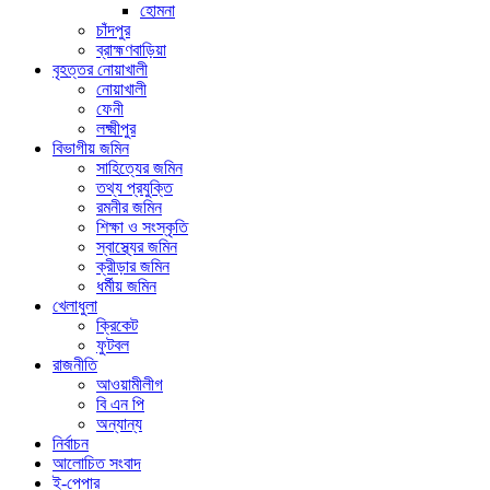
হোমনা
চাঁদপুর
ব্রাহ্মণবাড়িয়া
বৃহত্তর নোয়াখালী
নোয়াখালী
ফেনী
লক্ষ্মীপুর
বিভাগীয় জমিন
সাহিত্যের জমিন
তথ্য প্রযুক্তি
রমনীর জমিন
শিক্ষা ও সংস্কৃতি
স্বাস্থ্যের জমিন
ক্রীড়ার জমিন
ধর্মীয় জমিন
খেলাধুলা
ক্রিকেট
ফুটবল
রাজনীতি
আওয়ামীলীগ
বি এন পি
অন্যান্য
নির্বাচন
আলোচিত সংবাদ
ই-পেপার