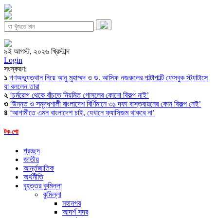
৯ই আগস্ট, ২০২৬ খ্রিস্টাব্দ
Login
সংস্করণ:
১
গণঅভ্যুত্থান নিয়ে আনু মুহাম্মদ ও ড. আসিফ নজরুলের পাল্টাপাল্টি ফেসবুক স্ট্যাটাসে
যা বললেন তারা
২
‘চর্মরোগ থেকে বাঁচতে নিয়মিত গোসলের কোনো বিকল্প নাই’
৩
‘উন্নত ও সমৃদ্ধশালী বাংলাদেশ বির্ণিমানে ৩১ দফা বাস্তবায়নের কোন বিকল্প নেই’
৪
‘আগামীতে এমন বাংলাদেশ চাই, যেখানে ফ্যাসিজম থাকবে না’
টক-শো
প্রচ্ছদ
জাতীয়
আর্ন্তজাতিক
অর্থনীতি
বৃহত্তর কুমিল্লা
কুমিল্লা
মহানগর
আদর্শ সদর