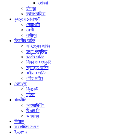
হোমনা
চাঁদপুর
ব্রাহ্মণবাড়িয়া
বৃহত্তর নোয়াখালী
নোয়াখালী
ফেনী
লক্ষ্মীপুর
বিভাগীয় জমিন
সাহিত্যের জমিন
তথ্য প্রযুক্তি
রমনীর জমিন
শিক্ষা ও সংস্কৃতি
স্বাস্থ্যের জমিন
ক্রীড়ার জমিন
ধর্মীয় জমিন
খেলাধুলা
ক্রিকেট
ফুটবল
রাজনীতি
আওয়ামীলীগ
বি এন পি
অন্যান্য
নির্বাচন
আলোচিত সংবাদ
ই-পেপার