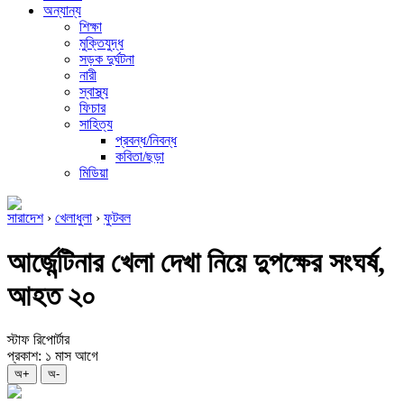
অন্যান্য
শিক্ষা
মুক্তিযুদ্ধ
সড়ক দুর্ঘটনা
নারী
স্বাস্থ্য
ফিচার
সাহিত্য
প্রবন্ধ/নিবন্ধ
কবিতা/ছড়া
মিডিয়া
সারাদেশ
›
খেলাধুলা
›
ফুটবল
আর্জেন্টিনার খেলা দেখা নিয়ে দুপক্ষের সংঘর্ষ,
আহত ২০
স্টাফ রিপোর্টার
প্রকাশ: ১ মাস আগে
অ+
অ-