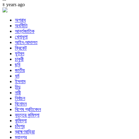
৪ years ago
অপরাধ
অর্থনীতি
আর্ন্তজাতিক
খেলাধুলা
আইন-আদালত
ক্রিকেট
ফুটবল
চাকুরী
ছবি
জাতীয়
ধর্ম
ইসলাম
হিন্দু
নারী
নির্বাচন
বিনোদন
বিশেষ প্রতিবেদন
বৃহত্তর কুমিল্লা
কুমিল্লা
চাঁদপুর
ব্রাহ্মণবাড়িয়া
মহানগর