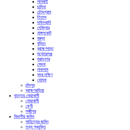
লালমাই
চান্দিনা
চৌদ্দগ্রাম
তিতাস
দাউদকান্দি
দেবিদ্বার
নাঙ্গলকোট
বরুড়া
বুড়িচং
ব্রাহ্মণপাড়া
মনোহরগঞ্জ
মুরাদনগর
মেঘনা
লাকসাম
সদর দক্ষিণ
হোমনা
চাঁদপুর
ব্রাহ্মণবাড়িয়া
বৃহত্তর নোয়াখালী
নোয়াখালী
ফেনী
লক্ষ্মীপুর
বিভাগীয় জমিন
সাহিত্যের জমিন
তথ্য প্রযুক্তি