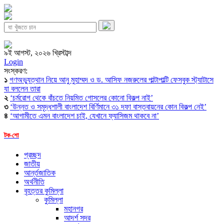
৯ই আগস্ট, ২০২৬ খ্রিস্টাব্দ
Login
সংস্করণ:
১
গণঅভ্যুত্থান নিয়ে আনু মুহাম্মদ ও ড. আসিফ নজরুলের পাল্টাপাল্টি ফেসবুক স্ট্যাটাসে
যা বললেন তারা
২
‘চর্মরোগ থেকে বাঁচতে নিয়মিত গোসলের কোনো বিকল্প নাই’
৩
‘উন্নত ও সমৃদ্ধশালী বাংলাদেশ বির্ণিমানে ৩১ দফা বাস্তবায়নের কোন বিকল্প নেই’
৪
‘আগামীতে এমন বাংলাদেশ চাই, যেখানে ফ্যাসিজম থাকবে না’
টক-শো
প্রচ্ছদ
জাতীয়
আর্ন্তজাতিক
অর্থনীতি
বৃহত্তর কুমিল্লা
কুমিল্লা
মহানগর
আদর্শ সদর