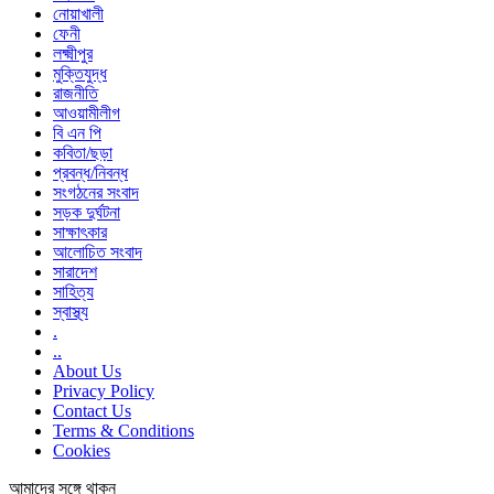
নোয়াখালী
ফেনী
লক্ষ্মীপুর
মুক্তিযুদ্ধ
রাজনীতি
আওয়ামীলীগ
বি এন পি
কবিতা/ছড়া
প্রবন্ধ/নিবন্ধ
সংগঠনের সংবাদ
সড়ক দুর্ঘটনা
সাক্ষাৎকার
আলোচিত সংবাদ
সারাদেশ
সাহিত্য
স্বাস্থ্য
.
..
About Us
Privacy Policy
Contact Us
Terms & Conditions
Cookies
আমাদের সঙ্গে থাকুন