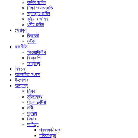
রমনীর জমিন
শিক্ষা ও সংস্কৃতি
স্বাস্থ্যের জমিন
ক্রীড়ার জমিন
ধর্মীয় জমিন
খেলাধুলা
ক্রিকেট
ফুটবল
রাজনীতি
আওয়ামীলীগ
বি এন পি
অন্যান্য
নির্বাচন
আলোচিত সংবাদ
ই-পেপার
অন্যান্য
শিক্ষা
মুক্তিযুদ্ধ
সড়ক দুর্ঘটনা
নারী
স্বাস্থ্য
ফিচার
সাহিত্য
প্রবন্ধ/নিবন্ধ
কবিতা/ছড়া