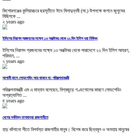
কিশোরগঞ্জের কুলিয়ারচরে ছয়সূতীতে ঈদে মিলাদুন্নবী (সা.) উপলক্ষে জশনে জুলুসের
মিছিলকে ...
২ years ago
ইলিশের নিরাপদ প্রজননের লক্ষ্যে ১৩ অক্টোবর থেকে ২২ দিন ইলিশ ধরা নিষিদ্ধ
ইলিশের নিরাপদ প্রজননের লক্ষ্যে ১৩ অক্টোবর থেকে সারাদেশে ২২ দিন ইলিশ আহরণ,
পরিবহন, ...
২ years ago
আগামী মাসে লোডশেডিং আর থাকবে না: পরিকল্পনামন্ত্রী
পরিকল্পনামন্ত্রী এম এ মান্নান বলেছেন, বিশ্বজুড়ে গণ্ডগোলের কারণে লোডশেডিং
অপ্রত্যাশিত ...
৪ years ago
দেশের সর্বনিম্ন তাপমাত্রা রাজশাহীতে
হাড় কাঁপানো শীতে বিপর্যস্ত রাজশাহীর মানুষ। বিশেষ করে ছিন্নমূল ও অসহায় মানুষের
...