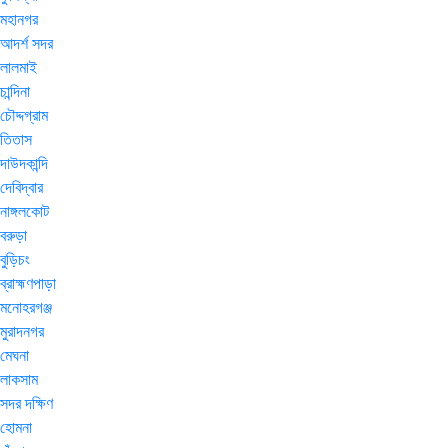
মহানগর
আদর্শ সদর
লালমাই
চান্দিনা
চৌদ্দগ্রাম
তিতাস
দাউদকান্দি
দেবিদ্বার
নাঙ্গলকোট
বরুড়া
বুড়িচং
ব্রাহ্মণপাড়া
মনোহরগঞ্জ
মুরাদনগর
মেঘনা
লাকসাম
সদর দক্ষিণ
হোমনা