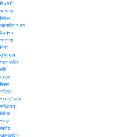
বি এন পি
অন্যান্য
নির্বাচন
আলোচিত সংবাদ
ই-পেপার
অন্যান্য
শিক্ষা
মুক্তিযুদ্ধ
সড়ক দুর্ঘটনা
নারী
স্বাস্থ্য
ফিচার
সাহিত্য
প্রবন্ধ/নিবন্ধ
কবিতা/ছড়া
মিডিয়া
প্রচ্ছদ
জাতীয়
আর্ন্তজাতিক