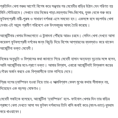
প্রতিদিন খেলা শুরুর আগেই বিশেষ করে সন্ধ্যার পর মেহেদীর বাড়ির উঠান যেন পরিণত হয়
মিনি স্টেডিয়ামে। সেখানে তার নিজের পাড়া-মহল্লার শিশু-কিশোর, যুবক থেকে শুরু করে
ফুটবলপ্রেমী নারী-পুরুষ ও সাধারণ দর্শকরা এসে সমবেত হন। একসঙ্গে বসে বড়পর্দায় খেলা
দেখার এই আনন্দ গ্রামীণ পরিবেশে এক উৎসবমুখর আবহ তৈরি করেছে।
আর্জেন্টিনার খেলার দিনগুলোতে এ উন্মাদনা পৌঁছায় আরও চরমে। সেদিন খেলা দেখতে আসা
কয়েকশ ফুটবলপ্রেমী দর্শকের জন্য খিচুড়ি দিয়ে বিশেষ আপ্যায়নের ব্যবস্থাও করে থাকেন
আর্জেন্টিনা ভক্ত মেহেদী।
নিজের অনুভূতি ও বিশ্বাসের কথা জানাতে গিয়ে মেহেদী হাসান অত্যন্ত দৃঢ়তার সঙ্গে বলেন,
আমি আর্জেন্টিনার মনে-প্রাণে ভক্ত। আমার বিশ্বাস, এবারো আর্জেন্টিনাই বিশ্বকাপ জয়ের
গৌরব অর্জন করবে এবং বিশ্ববাসীকে তাক লাগিয়ে দেবে।
প্রিয় দলের চ্যাম্পিয়ন হওয়া নিয়ে তার এ আত্মবিশ্বাস কেবল মুখের কথায় সীমাবদ্ধ নয়,
দিয়েছেন এক বড়সড় ঘোষণাও।
মেহেদী সবাইকে বলেছেন, আর্জেন্টিনা ‘চ্যাম্পিয়ন’ হলে- ফাইনাল খেলার দিন তার বাড়ির
প্রাঙ্গণে খেলা দেখতে আসা সব ফুটবল দর্শকদের তিনি খাসি জবাই করে (মাংস-ভাত) ধুমধাম
করে খাওয়াবেন।