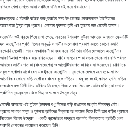
বাড়িতে খেলা দেখতে আসা সবাইকে খাসি জবাই করে খাওয়াবেন।
চাঞ্চল্যকর এ ঘটনাটি ঘটেছে জয়পুরহাটের সদর উপজেলার মোহাম্মদাবাদ ইউনিয়নের
আউষগাড়া ইন্দ্রাপাড়া গ্রামে। এলাকার ফুটবলপ্রেমী এই যুবকের নাম মেহেদী হাসান।
সরেজমিন ওই গ্রামে গিয়ে দেখা গেছে, এবারের বিশ্বকাপ ফুটবল আসরের অন্যতম ফেভারিট
দল আর্জেন্টিনার প্রতি নিজের অকুণ্ঠ ও গভীর ভালোবাসা প্রকাশ করতে কোনো কমতি
রাখেননি মেহেদী। প্রায় লক্ষাধিক টাকা ব্যয় করে তিনি তার বাড়ির দেওয়ালে আর্জেন্টিনার
আকাশি-সাদা পতাকার রঙে রাঙিয়েছেন। বাড়ির সামনের পাকা সড়ক থেকে তার বাড়ি পর্যন্ত
আমাদের জাতীয় পতাকা (বাংলাদেশের) ও আর্জেন্টিনার পতাকা দিয়ে সাজিয়েছেন। চারিদিকে
সবুজ গাছপালার মাঝে যেন এক টুকরো আর্জেন্টিনা। দূর থেকে দেখলে মনে হবে- লাতিন
আমেরিকার কোনো বাড়ি সগৌরবে বাংলার বুকে দাঁড়িয়ে। শুধু রঙ করেই ক্ষান্ত হননি, বাড়ির
দেওয়ালে দক্ষ শিল্পী দিয়ে আঁকিয়ে নিয়েছেন প্রিয় তারকা লিওনেল মেসির ছবিও; যা দেখতে
প্রতিদিন দূর-দূরান্ত থেকে ভিড় জমাচ্ছেন উৎসুক মানুষ।
মেহেদী হাসানের এই ফুটবল উন্মাদনা শুধু নিজের বাড়ি রাঙানোর মধ্যেই সীমাবদ্ধ নেই।
গ্রামের সাধারণ মানুষ ও ফুটবলপ্রেমীদের বিশ্বকাপের আমেজ দিতে তিনি তার বাড়ির প্রাঙ্গণে
নিয়েছেন বিশেষ উদ্যোগ। একটি প্রজেক্টরের মাধ্যমে বড়পর্দায় বিশ্বকাপের প্রতিটি খেলা
সরাসরি দেখানোর আয়োজন করেছেন তিনি।