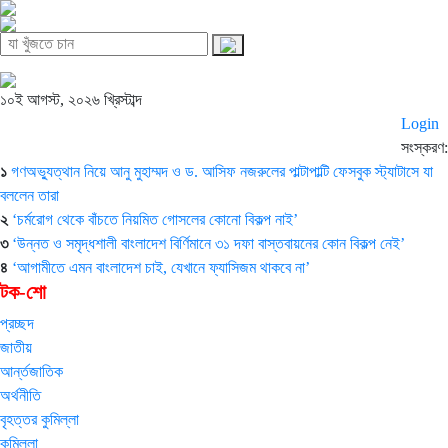
১০ই আগস্ট, ২০২৬ খ্রিস্টাব্দ
Login
সংস্করণ:
১
গণঅভ্যুত্থান নিয়ে আনু মুহাম্মদ ও ড. আসিফ নজরুলের পাল্টাপাল্টি ফেসবুক স্ট্যাটাসে যা
বললেন তারা
২
‘চর্মরোগ থেকে বাঁচতে নিয়মিত গোসলের কোনো বিকল্প নাই’
৩
‘উন্নত ও সমৃদ্ধশালী বাংলাদেশ বির্ণিমানে ৩১ দফা বাস্তবায়নের কোন বিকল্প নেই’
৪
‘আগামীতে এমন বাংলাদেশ চাই, যেখানে ফ্যাসিজম থাকবে না’
টক-শো
প্রচ্ছদ
জাতীয়
আর্ন্তজাতিক
অর্থনীতি
বৃহত্তর কুমিল্লা
কুমিল্লা