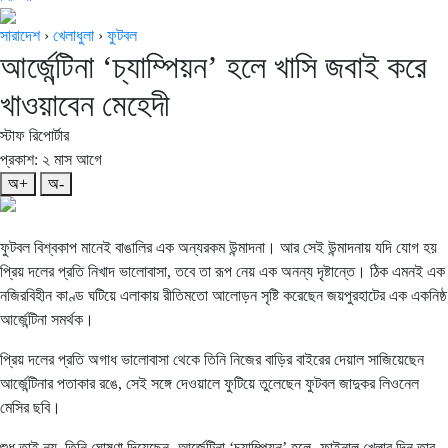
সারাদেশ
›
খেলাধুলা
›
ফুটবল
আর্জেন্টিনা ‘চ্যাম্পিয়ন’ হলে খাসি জবাই করে
খাওয়াবেন মেহেদী
স্টাফ রিপোর্টার
প্রকাশ: ২ মাস আগে
অ+
অ-
ফুটবল বিশ্বকাপ মানেই বাঙালির এক অন্যরকম উন্মাদনা। আর সেই উন্মাদনায় যদি যোগ হয়
প্রিয় দলের প্রতি নিখাদ ভালোবাসা, তবে তা রূপ নেয় এক অনন্য দৃষ্টান্তে। ঠিক এমনই এক
নজিরবিহীন কাণ্ড ঘটিয়ে এলাকায় রীতিমতো আলোড়ন সৃষ্টি করেছেন জয়পুরহাটের এক একনিষ্ঠ
আর্জেন্টিনা সমর্থক।
প্রিয় দলের প্রতি অগাধ ভালোবাসা থেকে তিনি নিজের বাড়ির বাইরের দেয়াল সাজিয়েছেন
আর্জেন্টিনার পতাকার রঙে, সেই সঙ্গে দেওয়ালে ফুটিয়ে তুলেছেন ফুটবল জাদুকর লিওনেল
মেসির ছবি।
শুধু তাই নয়, তিনি ঘোষণা দিয়েছেন- আর্জেন্টিনা ‘চ্যাম্পিয়ন’ হলে- ফাইনাল খেলার দিন তার