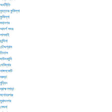
অর্থনীতি
বৃহত্তর কুমিল্লা
কুমিল্লা
মহানগর
আদর্শ সদর
লালমাই
চান্দিনা
চৌদ্দগ্রাম
তিতাস
দাউদকান্দি
দেবিদ্বার
নাঙ্গলকোট
বরুড়া
বুড়িচং
ব্রাহ্মণপাড়া
মনোহরগঞ্জ
মুরাদনগর
মেঘনা