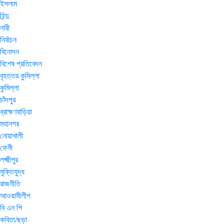
ইসলাম
হিন্দু
নারী
নির্বাচন
বিনোদন
বিশেষ প্রতিবেদন
বৃহত্তর কুমিল্লা
কুমিল্লা
চাঁদপুর
ব্রাহ্মণবাড়িয়া
মহানগর
নোয়াখালী
ফেনী
লক্ষ্মীপুর
মুক্তিযুদ্ধ
রাজনীতি
আওয়ামীলীগ
বি এন পি
কবিতা/ছড়া