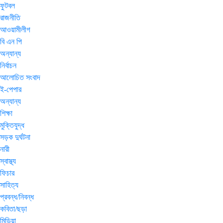
ফুটবল
রাজনীতি
আওয়ামীলীগ
বি এন পি
অন্যান্য
নির্বাচন
আলোচিত সংবাদ
ই-পেপার
অন্যান্য
শিক্ষা
মুক্তিযুদ্ধ
সড়ক দুর্ঘটনা
নারী
স্বাস্থ্য
ফিচার
সাহিত্য
প্রবন্ধ/নিবন্ধ
কবিতা/ছড়া
মিডিয়া