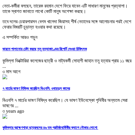
নেতা-কর্মীরা বলছেন, তারেক রহমান দেশে ফিরে যাবেন এটি সাধারণ মানুষের প্রত্যাশা।
তাকে স্বাগত জানাতে লাখো কোটি মানুষ অপেক্ষা করছে।
তবে দলের চেয়ারপারসন বেগম খালেদা জিয়াসহ শীর্ষ নেতাদের সঙ্গে আলোচনার পরই দেশে
ফেরার বিষয়টি চূড়ান্ত হওয়ার কথা রয়েছে।
এ সম্পর্কিত আরও পড়ুন
ভারতে পালানোর চেষ্টা করছে তনু হত্যাকাণ্ডের রিপোর্ট দেওয়া চিকিৎসক
কুমিল্লা ভিক্টোরিয়া কলেজের ছাত্রী ও নাট্যকর্মী সোহাগী জাহান তনু হত্যার প্রায় ১১ বছর
...
৩ মাস আগে
৭ মার্চের ভাষণ নিষিদ্ধ করেছিল বিএনপি: ওবায়দুল কাদের
বিএনপি ৭ মার্চের ভাষণ নিষিদ্ধ করেছিল। যে ভাষণ ইউনেস্কো পৃথিবীর অন্যতম সেরা
ভাষণের ...
৩ years ago
কুমিল্লার ব্রাহ্মণপাড়া ছাত্রদলের ৪৬ তম প্রতিষ্ঠাবার্ষিকীর ক্যাপে নৌকার লোগো