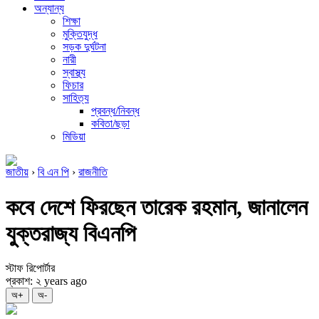
অন্যান্য
শিক্ষা
মুক্তিযুদ্ধ
সড়ক দুর্ঘটনা
নারী
স্বাস্থ্য
ফিচার
সাহিত্য
প্রবন্ধ/নিবন্ধ
কবিতা/ছড়া
মিডিয়া
জাতীয়
›
বি এন পি
›
রাজনীতি
কবে দেশে ফিরছেন তারেক রহমান, জানালেন
যুক্তরাজ্য বিএনপি
স্টাফ রিপোর্টার
প্রকাশ: ২ years ago
অ+
অ-