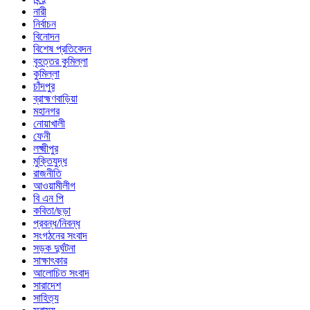
নারী
নির্বাচন
বিনোদন
বিশেষ প্রতিবেদন
বৃহত্তর কুমিল্লা
কুমিল্লা
চাঁদপুর
ব্রাহ্মণবাড়িয়া
মহানগর
নোয়াখালী
ফেনী
লক্ষ্মীপুর
মুক্তিযুদ্ধ
রাজনীতি
আওয়ামীলীগ
বি এন পি
কবিতা/ছড়া
প্রবন্ধ/নিবন্ধ
সংগঠনের সংবাদ
সড়ক দুর্ঘটনা
সাক্ষাৎকার
আলোচিত সংবাদ
সারাদেশ
সাহিত্য