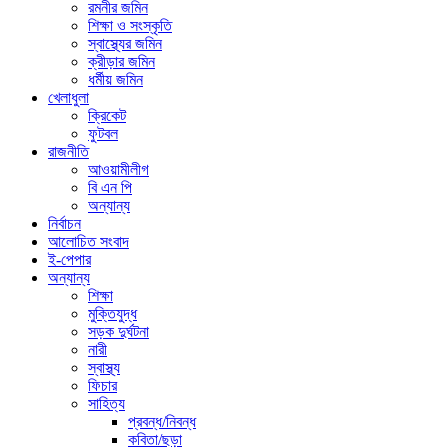
রমনীর জমিন
শিক্ষা ও সংস্কৃতি
স্বাস্থ্যের জমিন
ক্রীড়ার জমিন
ধর্মীয় জমিন
খেলাধুলা
ক্রিকেট
ফুটবল
রাজনীতি
আওয়ামীলীগ
বি এন পি
অন্যান্য
নির্বাচন
আলোচিত সংবাদ
ই-পেপার
অন্যান্য
শিক্ষা
মুক্তিযুদ্ধ
সড়ক দুর্ঘটনা
নারী
স্বাস্থ্য
ফিচার
সাহিত্য
প্রবন্ধ/নিবন্ধ
কবিতা/ছড়া