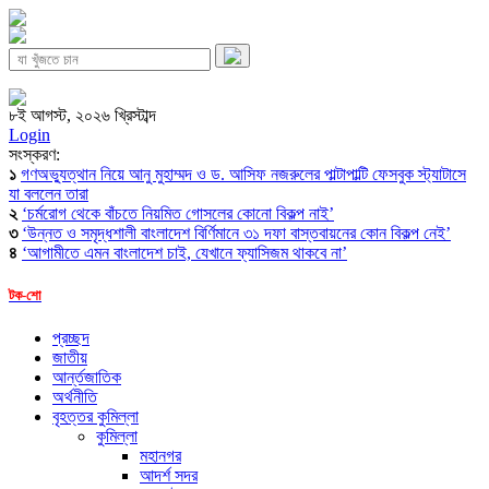
৮ই আগস্ট, ২০২৬ খ্রিস্টাব্দ
Login
সংস্করণ:
১
গণঅভ্যুত্থান নিয়ে আনু মুহাম্মদ ও ড. আসিফ নজরুলের পাল্টাপাল্টি ফেসবুক স্ট্যাটাসে
যা বললেন তারা
২
‘চর্মরোগ থেকে বাঁচতে নিয়মিত গোসলের কোনো বিকল্প নাই’
৩
‘উন্নত ও সমৃদ্ধশালী বাংলাদেশ বির্ণিমানে ৩১ দফা বাস্তবায়নের কোন বিকল্প নেই’
৪
‘আগামীতে এমন বাংলাদেশ চাই, যেখানে ফ্যাসিজম থাকবে না’
টক-শো
প্রচ্ছদ
জাতীয়
আর্ন্তজাতিক
অর্থনীতি
বৃহত্তর কুমিল্লা
কুমিল্লা
মহানগর
আদর্শ সদর