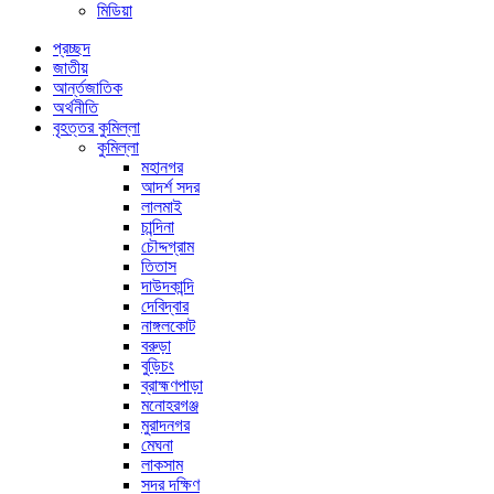
মিডিয়া
প্রচ্ছদ
জাতীয়
আর্ন্তজাতিক
অর্থনীতি
বৃহত্তর কুমিল্লা
কুমিল্লা
মহানগর
আদর্শ সদর
লালমাই
চান্দিনা
চৌদ্দগ্রাম
তিতাস
দাউদকান্দি
দেবিদ্বার
নাঙ্গলকোট
বরুড়া
বুড়িচং
ব্রাহ্মণপাড়া
মনোহরগঞ্জ
মুরাদনগর
মেঘনা
লাকসাম
সদর দক্ষিণ