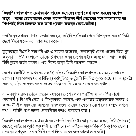
বিএনপির ভারপ্রাপ্ত চেয়ারম্যান তারেক রহমানের দেশে ফেরা এখন সময়ের অপেক্ষা
মাত্র। দলের চেয়ারপারসন বেগম খালেদা জিয়াসহ শীর্ষ নেতাদের সঙ্গে আলোচনার পর
শিগগিরই তিনি ফিরবেন বলে আশা প্রকাশ করছেন নেতা-কর্মীরা।
দলটির যুক্তরাজ্য শাখার নেতারা বলছেন, আইনি প্রক্রিয়া শেষে ‘উপযুক্ত সময়ে’ তিনি
দেশে ফিরে যাবেন বলে তারা মনে করেন।
যুক্তরাজ্য বিএনপি সভাপতি এম এ মালেক বলেছেন, দেশনেত্রী বেগম খালেদা জিয়া খুব
অসুস্থ। তিনি বাংলাদেশ থেকে চিকিৎসার জন্য দেশের বাইরে আসবেন। আশা করছি
তিনি লন্ডন হয়েই যাবেন। এই দিনের জন্য তিনি অপেক্ষা করছেন।
দেশের রাজনীতিতে এখন অনেকটাই সক্রিয় বিএনপির ভারপ্রাপ্ত চেয়ারম্যান তারেক
রহমান। সমাবেশসহ দলের বিভিন্ন কর্মসূচিতে ভার্চুয়ালি নিয়মিত যুক্ত হচ্ছেন। অন্তর্বর্তী
সরকার, রাষ্ট্র সংস্কারসহ ও দলের পরিকল্পনা নিয়েও জানাচ্ছেন অবস্থান।
এ অবস্থায় লন্ডন থেকে তারেক রহমানের দেশে ফেরার প্রতীক্ষায় বিএনপির লাখো
নেতাকর্মী। বিএনপি নেতা ও বিশ্লেষকরা বলছেন, এক-এগারোর তত্ত্বাবধায়ক সরকার ও
আওয়ামী লীগ সরকারের আমলের মামলাগুলো তারেক রহমানের দেশে ফেরার পথে এখনো
বাধা। আইনি পথে মামলা মোকাবিলার কথাও বলেছেন তারা।
বিএনপির ভারপ্রাপ্ত চেয়ারম্যানের উপদেষ্টা ব্যারিস্টার আবু সায়েম বলেন, তিনি (তারেক)
যেহেতু আইনের প্রতি শ্রদ্ধাশীল, তাই চান না আইনের স্বাভাবিক গতি ব্যাহত হোক।
সেজন্য উপযুক্ত সময়ে তিনি দেশে ফিরে যাবেন বলে আমরা মনে করি।