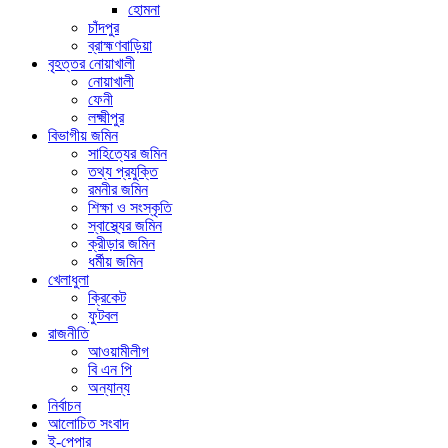
হোমনা
চাঁদপুর
ব্রাহ্মণবাড়িয়া
বৃহত্তর নোয়াখালী
নোয়াখালী
ফেনী
লক্ষ্মীপুর
বিভাগীয় জমিন
সাহিত্যের জমিন
তথ্য প্রযুক্তি
রমনীর জমিন
শিক্ষা ও সংস্কৃতি
স্বাস্থ্যের জমিন
ক্রীড়ার জমিন
ধর্মীয় জমিন
খেলাধুলা
ক্রিকেট
ফুটবল
রাজনীতি
আওয়ামীলীগ
বি এন পি
অন্যান্য
নির্বাচন
আলোচিত সংবাদ
ই-পেপার