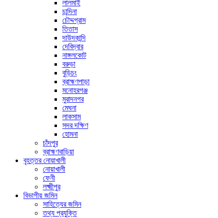
লালমাই
চান্দিনা
চৌদ্দগ্রাম
তিতাস
দাউদকান্দি
দেবিদ্বার
নাঙ্গলকোট
বরুড়া
বুড়িচং
ব্রাহ্মণপাড়া
মনোহরগঞ্জ
মুরাদনগর
মেঘনা
লাকসাম
সদর দক্ষিণ
হোমনা
চাঁদপুর
ব্রাহ্মণবাড়িয়া
বৃহত্তর নোয়াখালী
নোয়াখালী
ফেনী
লক্ষ্মীপুর
বিভাগীয় জমিন
সাহিত্যের জমিন
তথ্য প্রযুক্তি