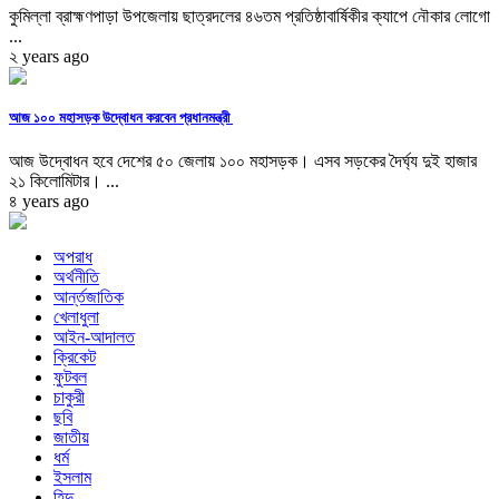
কুমিল্লা ব্রাহ্মণপাড়া উপজেলায় ছাত্রদলের ৪৬তম প্রতিষ্ঠাবার্ষিকীর ক্যাপে নৌকার লোগো
...
২ years ago
আজ ১০০ মহাসড়ক উদ্বোধন করবেন প্রধানমন্ত্রী
আজ উদ্বোধন হবে দেশের ৫০ জেলায় ১০০ মহাসড়ক। এসব সড়কের দৈর্ঘ্য দুই হাজার
২১ কিলোমিটার। ...
৪ years ago
অপরাধ
অর্থনীতি
আর্ন্তজাতিক
খেলাধুলা
আইন-আদালত
ক্রিকেট
ফুটবল
চাকুরী
ছবি
জাতীয়
ধর্ম
ইসলাম
হিন্দু