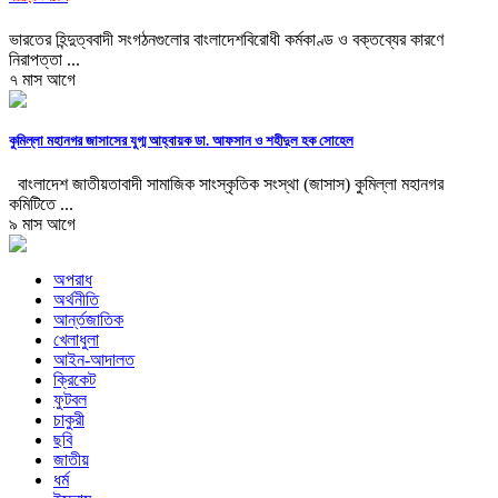
ভারতের হিন্দুত্ববাদী সংগঠনগুলোর বাংলাদেশবিরোধী কর্মকাণ্ড ও বক্তব্যের কারণে
নিরাপত্তা ...
৭ মাস আগে
কুমিল্লা মহানগর জাসাসের যুগ্ম আহ্বায়ক ডা. আফসান ও শহীদুল হক সোহেল
বাংলাদেশ জাতীয়তাবাদী সামাজিক সাংস্কৃতিক সংস্থা (জাসাস) কুমিল্লা মহানগর
কমিটিতে ...
৯ মাস আগে
অপরাধ
অর্থনীতি
আর্ন্তজাতিক
খেলাধুলা
আইন-আদালত
ক্রিকেট
ফুটবল
চাকুরী
ছবি
জাতীয়
ধর্ম