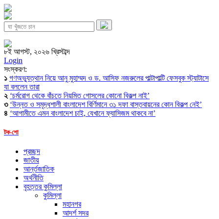
৮ই আগস্ট, ২০২৬ খ্রিস্টাব্দ
Login
সংস্করণ:
১
গণঅভ্যুত্থান নিয়ে আনু মুহাম্মদ ও ড. আসিফ নজরুলের পাল্টাপাল্টি ফেসবুক স্ট্যাটাসে
যা বললেন তারা
২
‘চর্মরোগ থেকে বাঁচতে নিয়মিত গোসলের কোনো বিকল্প নাই’
৩
‘উন্নত ও সমৃদ্ধশালী বাংলাদেশ বির্ণিমানে ৩১ দফা বাস্তবায়নের কোন বিকল্প নেই’
৪
‘আগামীতে এমন বাংলাদেশ চাই, যেখানে ফ্যাসিজম থাকবে না’
টক-শো
প্রচ্ছদ
জাতীয়
আর্ন্তজাতিক
অর্থনীতি
বৃহত্তর কুমিল্লা
কুমিল্লা
মহানগর
আদর্শ সদর