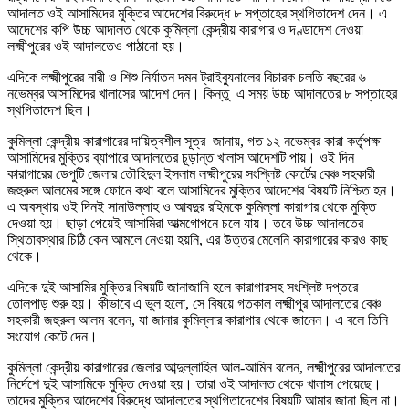
আদালত ওই আসামিদের মুক্তির আদেশের বিরুদ্ধে ৮ সপ্তাহের স্থগিতাদেশ দেন। এ
আদেশের কপি উচ্চ আদালত থেকে কুমিল্লা কেন্দ্রীয় কারাগার ও দণ্ডাদেশ দেওয়া
লক্ষ্মীপুরের ওই আদালতেও পাঠানো হয়।
এদিকে লক্ষ্মীপুরের নারী ও শিশু নির্যাতন দমন ট্রাইব্যুনালের বিচারক চলতি বছরের ৬
নভেম্বর আসামিদের খালাসের আদেশ দেন। কিন্তু এ সময় উচ্চ আদালতের ৮ সপ্তাহের
স্থগিতাদেশ ছিল।
কুমিল্লা কেন্দ্রীয় কারাগারের দায়িত্বশীল সূত্র জানায়, গত ১২ নভেম্বর কারা কর্তৃপক্ষ
আসামিদের মুক্তির ব্যাপারে আদালতের চূড়ান্ত খালাস আদেশটি পায়। ওই দিন
কারাগারের ডেপুটি জেলার তৌহিদুল ইসলাম লক্ষ্মীপুরের সংশ্লিষ্ট কোর্টের বেঞ্চ সহকারী
জহুরুল আলমের সঙ্গে ফোনে কথা বলে আসামিদের মুক্তির আদেশের বিষয়টি নিশ্চিত হন।
এ অবস্থায় ওই দিনই সানাউল্লাহ ও আবদুর রহিমকে কুমিল্লা কারাগার থেকে মুক্তি
দেওয়া হয়। ছাড়া পেয়েই আসামিরা আত্মগোপনে চলে যায়। তবে উচ্চ আদালতের
স্থিতাবস্থার চিঠি কেন আমলে নেওয়া হয়নি, এর উত্তর মেলেনি কারাগারের কারও কাছ
থেকে।
এদিকে দুই আসামির মুক্তির বিষয়টি জানাজানি হলে কারাগারসহ সংশ্লিষ্ট দপ্তরে
তোলপাড় শুরু হয়। কীভাবে এ ভুল হলো, সে বিষয়ে গতকাল লক্ষ্মীপুর আদালতের বেঞ্চ
সহকারী জহুরুল আলম বলেন, যা জানার কুমিল্লার কারাগার থেকে জানেন। এ বলে তিনি
সংযোগ কেটে দেন।
কুমিল্লা কেন্দ্রীয় কারাগারের জেলার আব্দুল্লাহিল আল-আমিন বলেন, লক্ষ্মীপুরের আদালতের
নির্দেশে দুই আসামিকে মুক্তি দেওয়া হয়। তারা ওই আদালত থেকে খালাস পেয়েছে।
তাদের মুক্তির আদেশের বিরুদ্ধে আদালতের স্থগিতাদেশের বিষয়টি আমার জানা ছিল না।