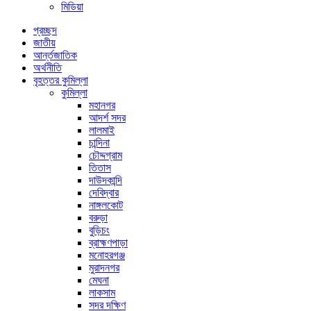
মিডিয়া
প্রচ্ছদ
জাতীয়
আর্ন্তজাতিক
অর্থনীতি
বৃহত্তর কুমিল্লা
কুমিল্লা
মহানগর
আদর্শ সদর
লালমাই
চান্দিনা
চৌদ্দগ্রাম
তিতাস
দাউদকান্দি
দেবিদ্বার
নাঙ্গলকোট
বরুড়া
বুড়িচং
ব্রাহ্মণপাড়া
মনোহরগঞ্জ
মুরাদনগর
মেঘনা
লাকসাম
সদর দক্ষিণ