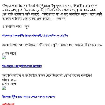
চট্টগ্রাম কারা বিভাগের ডিআইজি (প্রিজন) টিপু সুলতান বলেন, ‘বিষয়টি কারা কর্তৃপক্ষ
অবগত আছে। এ বিষয়ে কার ভুল ছিল, বিষয়টি খতিয়ে দেখা হচ্ছে। আদালত আবার
গ্রেপ্তারি পরোয়ানা জারি করেছে। আত্মগোপনে যাওয়া দুই আসামিকে আইন প্রয়োগকারী
সংস্থার সহায়তায় গ্রেপ্তারের চেষ্টা চলছে।’ – সমকাল
এ সম্পর্কিত আরও পড়ুন
গুলিস্তানে অজ্ঞানপার্টির খপ্পরে এনজিওকর্মী, খোয়ালেন টাকা ও মোবাইল
রাজধানীর পল্টন থানার গুলিস্তান শহীদ আহাদ পুলিশ বক্সের সামনে অজ্ঞানপার্টির খপ্পরে পড়ে
...
৮ মাস আগে
শিশু খাদ্যের ওপর ভ্যাট রাখবে না জামায়াত
ত্রয়োদশ জাতীয় সংসদ নির্বাচন সামনে রেখে ইশতেহার ঘোষণা করেছে বাংলাদেশ
জামায়াতে ...
৬ মাস আগে
নিরাপত্তা ঝুঁকির কারণে ভারতে খেলতে যাবে না বাংলাদেশ
পররাষ্ট্র উপদেষ্টা