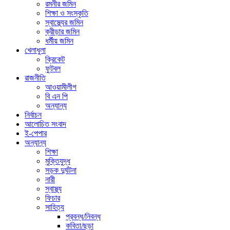
রমনীর জমিন
শিক্ষা ও সংস্কৃতি
স্বাস্থ্যের জমিন
ক্রীড়ার জমিন
ধর্মীয় জমিন
খেলাধুলা
ক্রিকেট
ফুটবল
রাজনীতি
আওয়ামীলীগ
বি এন পি
অন্যান্য
নির্বাচন
আলোচিত সংবাদ
ই-পেপার
অন্যান্য
শিক্ষা
মুক্তিযুদ্ধ
সড়ক দুর্ঘটনা
নারী
স্বাস্থ্য
ফিচার
সাহিত্য
প্রবন্ধ/নিবন্ধ
কবিতা/ছড়া