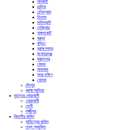
লালমাই
চান্দিনা
চৌদ্দগ্রাম
তিতাস
দাউদকান্দি
দেবিদ্বার
নাঙ্গলকোট
বরুড়া
বুড়িচং
ব্রাহ্মণপাড়া
মনোহরগঞ্জ
মুরাদনগর
মেঘনা
লাকসাম
সদর দক্ষিণ
হোমনা
চাঁদপুর
ব্রাহ্মণবাড়িয়া
বৃহত্তর নোয়াখালী
নোয়াখালী
ফেনী
লক্ষ্মীপুর
বিভাগীয় জমিন
সাহিত্যের জমিন
তথ্য প্রযুক্তি