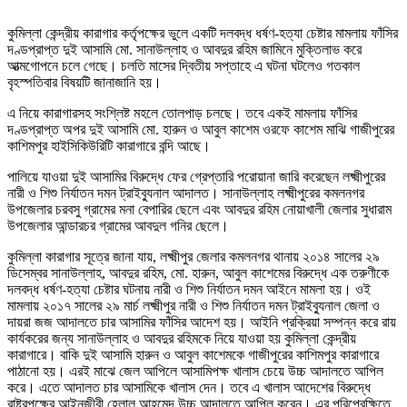
কুমিল্লা কেন্দ্রীয় কারাগার কর্তৃপক্ষের ভুলে একটি দলবদ্ধ ধর্ষণ-হত্যা চেষ্টার মামলায় ফাঁসির
দণ্ডপ্রাপ্ত দুই আসামি মো. সানাউল্লাহ ও আবদুর রহিম জামিনে মুক্তিলাভ করে
আত্মগোপনে চলে গেছে। চলতি মাসের দ্বিতীয় সপ্তাহে এ ঘটনা ঘটলেও গতকাল
বৃহস্পতিবার বিষয়টি জানাজানি হয়।
এ নিয়ে কারাগারসহ সংশ্লিষ্ট মহলে তোলপাড় চলছে। তবে একই মামলায় ফাঁসির
দণ্ডপ্রাপ্ত অপর দুই আসামি মো. হারুন ও আবুল কাশেম ওরফে কাশেম মাঝি গাজীপুরের
কাশিমপুর হাইসিকিউরিটি কারাগারে বন্দি আছে।
পালিয়ে যাওয়া দুই আসামির বিরুদ্ধে ফের গ্রেপ্তারি পরোয়ানা জারি করেছেন লক্ষ্মীপুরের
নারী ও শিশু নির্যাতন দমন ট্রাইব্যুনাল আদালত। সানাউল্লাহ লক্ষ্মীপুরের কমলনগর
উপজেলার চরবসু গ্রামের মনা বেপারির ছেলে এবং আবদুর রহিম নোয়াখালী জেলার সুধারাম
উপজেলার আন্ডারচর গ্রামের আবদুল গনির ছেলে।
কুমিল্লা কারাগার সূত্রে জানা যায়, লক্ষ্মীপুর জেলার কমলনগর থানায় ২০১৪ সালের ২৯
ডিসেম্বর সানাউল্লাহ, আবদুর রহিম, মো. হারুন, আবুল কাশেমের বিরুদ্ধে এক তরুণীকে
দলবদ্ধ ধর্ষণ-হত্যা চেষ্টার ঘটনায় নারী ও শিশু নির্যাতন দমন আইনে মামলা হয়। ওই
মামলায় ২০১৭ সালের ২৯ মার্চ লক্ষ্মীপুর নারী ও শিশু নির্যাতন দমন ট্রাইব্যুনাল জেলা ও
দায়রা জজ আদালতে চার আসামির ফাঁসির আদেশ হয়। আইনি প্রক্রিয়া সম্পন্ন করে রায়
কার্যকরের জন্য সানাউল্লাহ ও আবদুর রহিমকে নিয়ে যাওয়া হয় কুমিল্লা কেন্দ্রীয়
কারাগারে। বাকি দুই আসামি হারুন ও আবুল কাশেমকে গাজীপুরের কাশিমপুর কারাগারে
পাঠানো হয়। এরই মাঝে জেল আপিলে আসামিপক্ষ খালাস চেয়ে উচ্চ আদালতে আপিল
করে। এতে আদালত চার আসামিকে খালাস দেন। তবে এ খালাস আদেশের বিরুদ্ধে
রাষ্ট্রপক্ষের আইনজীবী হেলাল আহমেদ উচ্চ আদালতে আপিল করেন। এর পরিপ্রেক্ষিতে