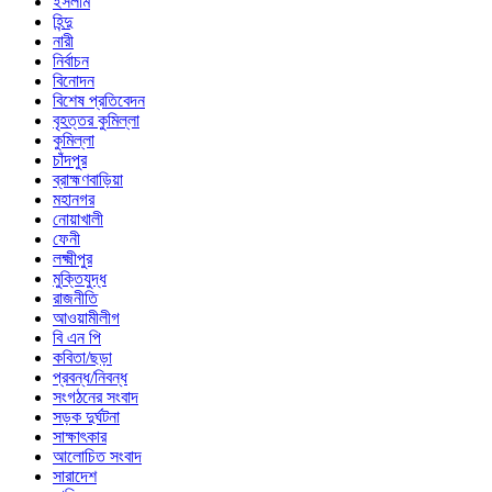
ইসলাম
হিন্দু
নারী
নির্বাচন
বিনোদন
বিশেষ প্রতিবেদন
বৃহত্তর কুমিল্লা
কুমিল্লা
চাঁদপুর
ব্রাহ্মণবাড়িয়া
মহানগর
নোয়াখালী
ফেনী
লক্ষ্মীপুর
মুক্তিযুদ্ধ
রাজনীতি
আওয়ামীলীগ
বি এন পি
কবিতা/ছড়া
প্রবন্ধ/নিবন্ধ
সংগঠনের সংবাদ
সড়ক দুর্ঘটনা
সাক্ষাৎকার
আলোচিত সংবাদ
সারাদেশ