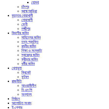
হোমনা
চাঁদপুর
ব্রাহ্মণবাড়িয়া
বৃহত্তর নোয়াখালী
নোয়াখালী
ফেনী
লক্ষ্মীপুর
বিভাগীয় জমিন
সাহিত্যের জমিন
তথ্য প্রযুক্তি
রমনীর জমিন
শিক্ষা ও সংস্কৃতি
স্বাস্থ্যের জমিন
ক্রীড়ার জমিন
ধর্মীয় জমিন
খেলাধুলা
ক্রিকেট
ফুটবল
রাজনীতি
আওয়ামীলীগ
বি এন পি
অন্যান্য
নির্বাচন
আলোচিত সংবাদ
ই-পেপার