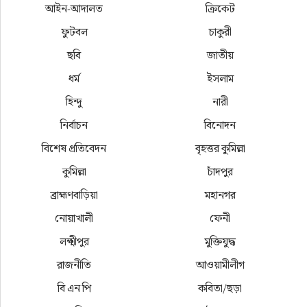
আইন-আদালত
ক্রিকেট
ফুটবল
চাকুরী
ছবি
জাতীয়
ধর্ম
ইসলাম
হিন্দু
নারী
নির্বাচন
বিনোদন
বিশেষ প্রতিবেদন
বৃহত্তর কুমিল্লা
কুমিল্লা
চাঁদপুর
ব্রাহ্মণবাড়িয়া
মহানগর
নোয়াখালী
ফেনী
লক্ষ্মীপুর
মুক্তিযুদ্ধ
রাজনীতি
আওয়ামীলীগ
বি এন পি
কবিতা/ছড়া