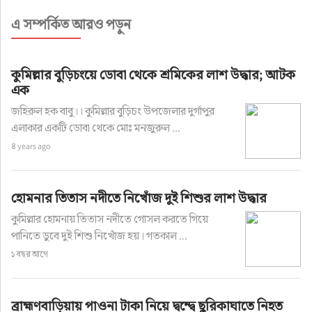
এ সম্পর্কিত আরও পড়ুন
কুমিল্লার বুড়িচংয়ে ডোবা থেকে শ্রমিকের লাশ উদ্ধার; আটক
এক
জহিরুল হক বাবু।। কুমিল্লার বুড়িচং উপজেলার দুর্গাপুর
এলাকার একটি ডোবা থেকে মোঃ মনজুরুল ...
৪ years ago
হোমনার তিতাস নদীতে নিখোঁজ দুই শিশুর লাশ উদ্ধার
কুমিল্লার হোমনায় তিতাস নদীতে গোসল করতে গিয়ে
পানিতে ডুবে দুই শিশু নিখোঁজ হয়। গতকাল ...
১ বছর আগে
ব্রাহ্মণবাড়িয়ায় পাওনা টাকা নিয়ে দ্বন্দ্বে ছুরিকাঘাতে নিহত