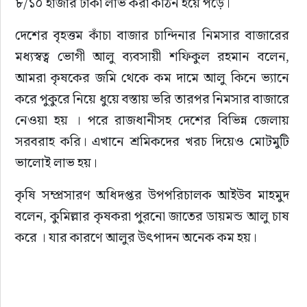
৮/১০ হাজার টাকা লাভ করা কঠিন হয়ে পড়ে।
দেশের বৃহত্তম কাঁচা বাজার চান্দিনার নিমসার বাজারের 
মধ্যস্বত্ব ভোগী আলু ব্যবসায়ী শফিকুল রহমান বলেন, 
আমরা কৃষকের জমি থেকে কম দামে আলু কিনে ভ্যানে 
করে পুকুরে নিয়ে ধুয়ে বস্তায় ভরি তারপর নিমসার বাজারে 
নেওয়া হয় । পরে রাজধানীসহ দেশের বিভিন্ন জেলায় 
সরবরাহ করি। এখানে শ্রমিকদের খরচ দিয়েও মোটমুটি 
ভালোই লাভ হয়।
কৃষি সম্প্রসারণ অধিদপ্তর উপপরিচালক আইউব মাহমুদ 
বলেন, কুমিল্লার কৃষকরা পুরনো জাতের ডায়মন্ড আলু চাষ 
করে । যার কারণে আলুর উৎপাদন অনেক কম হয়।