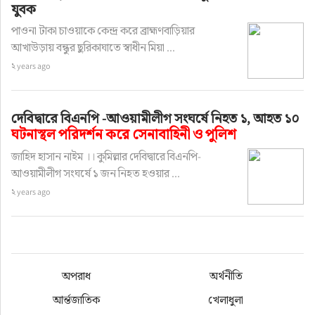
যুবক
পাওনা টাকা চাওয়াকে কেন্দ্র করে ব্রাহ্মণবাড়িয়ার
আখাউড়ায় বন্ধুর ছুরিকাঘাতে স্বাধীন মিয়া ...
২ years ago
দেবিদ্বারে বিএনপি -আওয়ামীলীগ সংঘর্ষে নিহত ১, আহত ১০
ঘটনাস্থল পরিদর্শন করে সেনাবাহিনী ও পুলিশ
জাহিদ হাসান নাইম ।। কুমিল্লার দেবিদ্বারে বিএনপি-
আওয়ামীলীগ সংঘর্ষে ১ জন নিহত হওয়ার ...
২ years ago
অপরাধ
অর্থনীতি
আর্ন্তজাতিক
খেলাধুলা