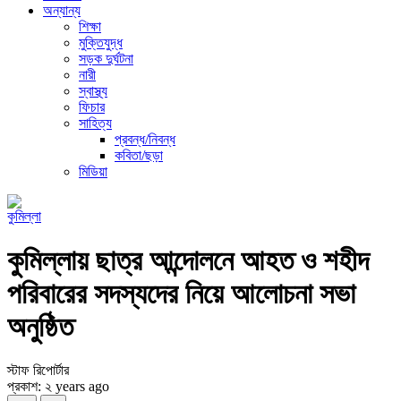
অন্যান্য
শিক্ষা
মুক্তিযুদ্ধ
সড়ক দুর্ঘটনা
নারী
স্বাস্থ্য
ফিচার
সাহিত্য
প্রবন্ধ/নিবন্ধ
কবিতা/ছড়া
মিডিয়া
কুমিল্লা
কুমিল্লায় ছাত্র আন্দোলনে আহত ও শহীদ
পরিবারের সদস্যদের নিয়ে আলোচনা সভা
অনুষ্ঠিত
স্টাফ রিপোর্টার
প্রকাশ: ২ years ago