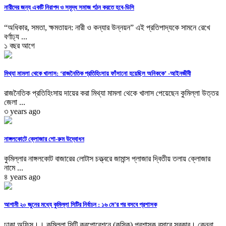
নারীদের জন্য একটি নিরাপদ ও সমৃদ্ধ সমাজ গঠন করতে হবে-ডিসি
“অধিকার, সমতা, ক্ষমতায়ন: নারী ও কন্যার উন্নয়ন” এই প্রতিপাদ্যকে সামনে রেখে
বর্ণাঢ্য ...
১ বছর আগে
মিথ্যা মামলা থেকে খালাস: ‘রাজনৈতিক প্রতিহিংসায় ফাঁসানো হয়েছিল অনিককে’ -আইনজীবী
রাজনৈতিক প্রতিহিংসায় দায়ের করা মিথ্যা মামলা থেকে খালাস পেয়েছেন কুমিল্লা উত্তর
জেলা ...
৩ years ago
নাঙ্গলকোটে ক্লোজার শো-রুম উদ্বোধন
কুমিল্লার নাঙ্গলকোট বাজারের লোটাস চত্ত্বরে জামান্স প্লাজার দ্বিতীয় তলায় ক্লোজার
নামে ...
৪ years ago
আগামী ২০ জুনের মধ্যে কুমিল্লা সিটির নির্বাচন : ১৬ মে’র পর বসবে প্রশাসক
ঢাকা অফিস।। কুমিল্লা সিটি করপোরেশনে (কুসিক) প্রশাসক বসাবে সরকার। কেননা,