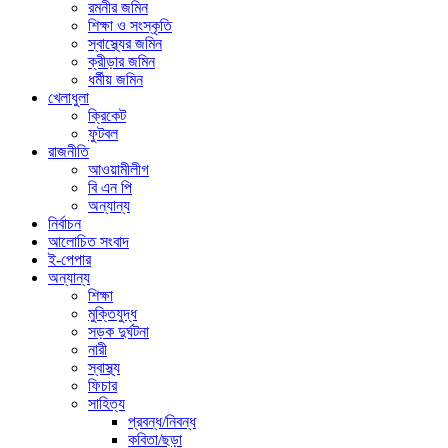
রমনীর জমিন
শিক্ষা ও সংস্কৃতি
স্বাস্থ্যের জমিন
ক্রীড়ার জমিন
ধর্মীয় জমিন
খেলাধুলা
ক্রিকেট
ফুটবল
রাজনীতি
আওয়ামীলীগ
বি এন পি
অন্যান্য
নির্বাচন
আলোচিত সংবাদ
ই-পেপার
অন্যান্য
শিক্ষা
মুক্তিযুদ্ধ
সড়ক দুর্ঘটনা
নারী
স্বাস্থ্য
ফিচার
সাহিত্য
প্রবন্ধ/নিবন্ধ
কবিতা/ছড়া