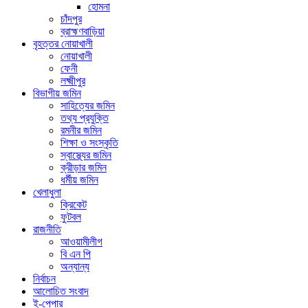
হোমনা
চাঁদপুর
ব্রাহ্মণবাড়িয়া
বৃহত্তর নোয়াখালী
নোয়াখালী
ফেনী
লক্ষ্মীপুর
বিভাগীয় জমিন
সাহিত্যের জমিন
তথ্য প্রযুক্তি
রমনীর জমিন
শিক্ষা ও সংস্কৃতি
স্বাস্থ্যের জমিন
ক্রীড়ার জমিন
ধর্মীয় জমিন
খেলাধুলা
ক্রিকেট
ফুটবল
রাজনীতি
আওয়ামীলীগ
বি এন পি
অন্যান্য
নির্বাচন
আলোচিত সংবাদ
ই-পেপার