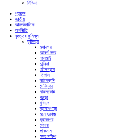
মিডিয়া
প্রচ্ছদ
জাতীয়
আর্ন্তজাতিক
অর্থনীতি
বৃহত্তর কুমিল্লা
কুমিল্লা
মহানগর
আদর্শ সদর
লালমাই
চান্দিনা
চৌদ্দগ্রাম
তিতাস
দাউদকান্দি
দেবিদ্বার
নাঙ্গলকোট
বরুড়া
বুড়িচং
ব্রাহ্মণপাড়া
মনোহরগঞ্জ
মুরাদনগর
মেঘনা
লাকসাম
সদর দক্ষিণ