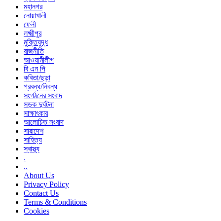
মহানগর
নোয়াখালী
ফেনী
লক্ষ্মীপুর
মুক্তিযুদ্ধ
রাজনীতি
আওয়ামীলীগ
বি এন পি
কবিতা/ছড়া
প্রবন্ধ/নিবন্ধ
সংগঠনের সংবাদ
সড়ক দুর্ঘটনা
সাক্ষাৎকার
আলোচিত সংবাদ
সারাদেশ
সাহিত্য
স্বাস্থ্য
.
..
About Us
Privacy Policy
Contact Us
Terms & Conditions
Cookies