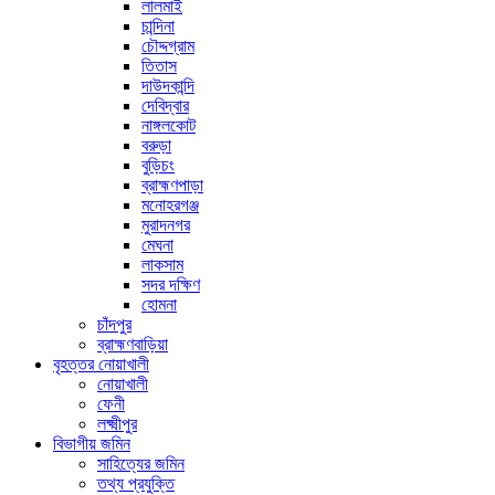
লালমাই
চান্দিনা
চৌদ্দগ্রাম
তিতাস
দাউদকান্দি
দেবিদ্বার
নাঙ্গলকোট
বরুড়া
বুড়িচং
ব্রাহ্মণপাড়া
মনোহরগঞ্জ
মুরাদনগর
মেঘনা
লাকসাম
সদর দক্ষিণ
হোমনা
চাঁদপুর
ব্রাহ্মণবাড়িয়া
বৃহত্তর নোয়াখালী
নোয়াখালী
ফেনী
লক্ষ্মীপুর
বিভাগীয় জমিন
সাহিত্যের জমিন
তথ্য প্রযুক্তি