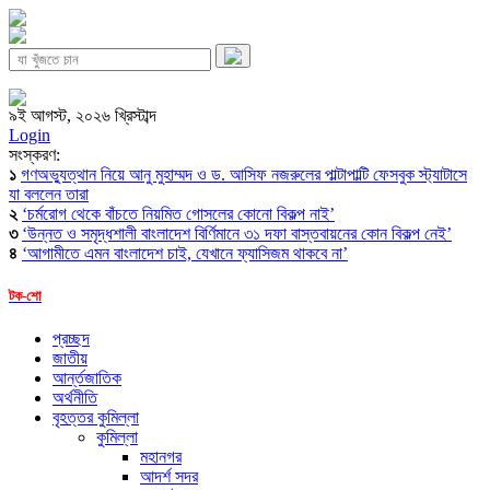
৯ই আগস্ট, ২০২৬ খ্রিস্টাব্দ
Login
সংস্করণ:
১
গণঅভ্যুত্থান নিয়ে আনু মুহাম্মদ ও ড. আসিফ নজরুলের পাল্টাপাল্টি ফেসবুক স্ট্যাটাসে
যা বললেন তারা
২
‘চর্মরোগ থেকে বাঁচতে নিয়মিত গোসলের কোনো বিকল্প নাই’
৩
‘উন্নত ও সমৃদ্ধশালী বাংলাদেশ বির্ণিমানে ৩১ দফা বাস্তবায়নের কোন বিকল্প নেই’
৪
‘আগামীতে এমন বাংলাদেশ চাই, যেখানে ফ্যাসিজম থাকবে না’
টক-শো
প্রচ্ছদ
জাতীয়
আর্ন্তজাতিক
অর্থনীতি
বৃহত্তর কুমিল্লা
কুমিল্লা
মহানগর
আদর্শ সদর