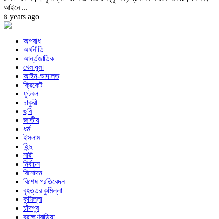
আইনে ...
৪ years ago
অপরাধ
অর্থনীতি
আর্ন্তজাতিক
খেলাধুলা
আইন-আদালত
ক্রিকেট
ফুটবল
চাকুরী
ছবি
জাতীয়
ধর্ম
ইসলাম
হিন্দু
নারী
নির্বাচন
বিনোদন
বিশেষ প্রতিবেদন
বৃহত্তর কুমিল্লা
কুমিল্লা
চাঁদপুর
ব্রাহ্মণবাড়িয়া