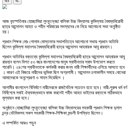
অ+
অ-
আজ বৃহস্পতিবার হোচ্ছামিয়া লুৎফুন্নেছা বালিকা উচ্চ বিদ্যালয় কুমিল্লায় বৈষম্যবিরোধী
ছাত্র আন্দোলন আহত ও শহীদ পরিবারের সদস্যদের কে নিয়ে আলোচনা সভা অনুষ্ঠিত
হয়।
প্রধান শিক্ষক মোঃ গোলাম মোস্তফার সভাপতিত্বে আলোচনা সভায় প্রধান অতিথি
ছিলেন কুমিল্লা মহানগর বৈষম্যবিরোধী ছাত্র আন্দোলন আহবায়ক আবু রায়হান।
প্রধান অতিথির বক্তব্যে কুমিল্লা মহানগর বৈষম্যবিরোধী ছাত্র আন্দোলন আহবায়ক আবু
রায়হান বলেন বিগত ৫৩ বছর বাংলাদেশের মানুষ স্বাধীনতার স্বাদ উপভোগ করতে
পারেনি। ২৪শের স্বাধীনতাকে কার্যকরী করার জন্য নারী শিক্ষার্থীদের এগিয়ে আসতে হবে
। কারণ এই বিজয়ে নারীদের ভূমিকা ছিল অগ্রগামী। আন্দোলন চলাকালীন সময়ে বোনেরা
আমাদেরকে অনুপ্রেরণা ও সাহস দিয়েছিল ।
আগামীর বাংলাদেশ বিনির্মাণে নারীদেরকে রাজনৈতিক সচেতন হতে হবে। নারী-পুরুষ ধর্ম বর্ণ
নির্বিশেষে সবাই ঐক্যবদ্ধভাবে কাজ করলেই শহীদ আহত ভাইদের রক্তকে সঠিকভাবে
মূল্যায়ন করা হবে।
অনুষ্ঠানে হোচ্ছামিয়া লুৎফুন্নেছা বালিকা উচ্চ বিদ্যালয়ের সহকারী প্রধান শিক্ষক দুলাল
চন্দ্র ভৌমিকসহ সকল সহকারী শিক্ষক-শিক্ষিকা মন্ডলী উপস্থিত ছিলেন।
এ সম্পর্কিত আরও পড়ুন